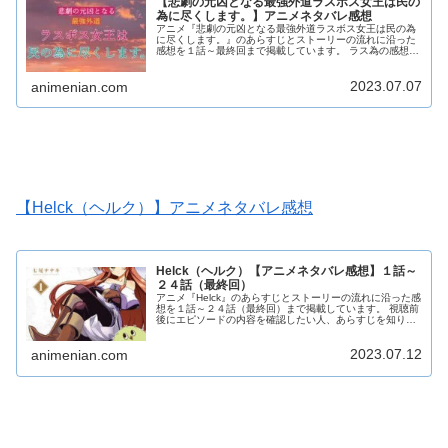
【悲劇の元凶となる最強外道ラスボス女王は民の
為に尽くします。】アニメネタバレ感想
アニメ『悲劇の元凶となる最強外道ラスボス女王は民の為
に尽くします。』のあらすじとストーリーの流れに沿った
感想を１話～最終回まで掲載しています。 ラス為の感想本
文にはアニメのネタバレが含まれる場合がありますので、
ご了承の上お読みください。
2023.07.07
animenian.com
【Helck（ヘルク）】アニメネタバレ感想
Helck（ヘルク）【アニメネタバレ感想】１話～
２４話（最終回）
アニメ『Helck』のあらすじとストーリーの流れに沿った感
想を１話～２４話（最終回）まで掲載しています。 視聴前
後にエピソードの内容を確認したい人、あらすじを知りた
い人、見逃したのでざっと内容を確認しておきたいという
人にオススメの内容になっています。 ヘルクの感想本文に
2023.07.12
はアニメのネタバレが含まれる場合がありますので、ご了
animenian.com
承の上お読みください。