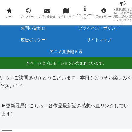
最新アニメのあらすじと感想をネタバレ有りで毎日更新しています。
▶更新履歴はこ
ちら（各作品最
プライバシーポ
ホーム
プロフィール
ホーム
プロフィール
お問い合わせ
サイトマップ
広告ポリシー
新話の感想へ直
リシー
リンクしていま
す）
お問い合わせ
プライバシーポリシー
広告ポリシー
サイトマップ
アニメ見放題６選
本ページはプロモーションが含まれています。
いつもご訪問ありがとうございます。本日もどうぞお楽しみく
ださい＾＾
▶更新履歴はこちら（各作品最新話の感想へ直リンクしてい
ます）