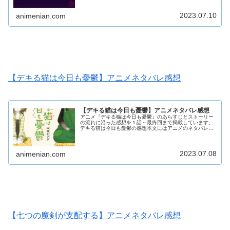
らすじを知りたい人、見逃したのでざっと内容を確認して
おきたいという人にオススメの内容になっています。 ダー
2023.07.10
クギャザリングの感想本文にはアニメのネタバレが含まれ
animenian.com
る場合がありますので、ご了承の上お読みください。
【デキる猫は今日も憂鬱】アニメネタバレ感想
【デキる猫は今日も憂鬱】アニメネタバレ感想
アニメ『デキる猫は今日も憂鬱』のあらすじとストーリー
の流れに沿った感想を１話～最終回まで掲載しています。
デキる猫は今日も憂鬱の感想本文にはアニメのネタバレが
含まれる場合がありますので、ご了承の上お読みくださ
い。
2023.07.08
animenian.com
【七つの魔剣が支配する】アニメネタバレ感想