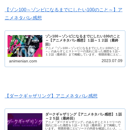
【ゾン100～ゾンビになるまでにしたい100のこと～】ア
ニメネタバレ感想
ゾン100～ゾンビになるまでにしたい100のこと
～【アニメネタバレ感想】１話～１２話（最終
回）
アニメ『ゾン100～ゾンビになるまでにしたい100のこと
～』のあらすじとストーリーの流れに沿った感想を１話～
１２話（最終回）まで掲載しています。 視聴前後にエピソ
ードの内容を確認したい人、あらすじを知りたい人、見逃
2023.07.09
animenian.com
したのでざっと内容を確認しておきたいという人にオスス
メの内容になっています。 ゾン100の感想本文にはアニメ
のネタバレが含まれる場合がありますので、ご了承の上お
読みください。
【ダークギャザリング】アニメネタバレ感想
ダークギャザリング【アニメネタバレ感想】１話
～２５話（最終回）
アニメ『ダークギャザリング』のあらすじとストーリーの
流れに沿った感想を１話～２５話（最終回）まで掲載して
います。 視聴前後にエピソードの内容を確認したい人、あ