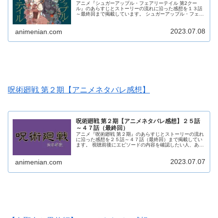
アニメ『シュガーアップル・フェアリーテイル 第2クー
ル』のあらすじとストーリーの流れに沿った感想を１３話
～最終回まで掲載しています。 シュガーアップル・フェア
リーテイル 第2クールの感想本文にはアニメのネタバレが
含まれる場合がありますので、ご了承の上お読みくださ
2023.07.08
い。
animenian.com
呪術廻戦 第２期【アニメネタバレ感想】
呪術廻戦 第２期【アニメネタバレ感想】２５話
～４７話（最終回）
アニメ『呪術廻戦 第２期』のあらすじとストーリーの流れ
に沿った感想を２５話～４７話（最終回）まで掲載してい
ます。 視聴前後にエピソードの内容を確認したい人、あら
すじを知りたい人、見逃したのでざっと内容を確認してお
きたいという人にオススメの内容になっています。 呪術廻
2023.07.07
戦 第２期の感想本文にはアニメのネタバレが含まれる場合
animenian.com
がありますので、ご了承の上お読みください。