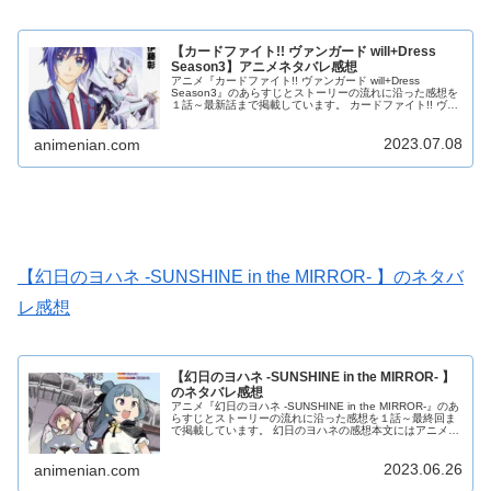
【カードファイト!! ヴァンガード will+Dress
Season3】アニメネタバレ感想
アニメ『カードファイト!! ヴァンガード will+Dress
Season3』のあらすじとストーリーの流れに沿った感想を
１話～最新話まで掲載しています。 カードファイト!! ヴァ
ンガード will+Dress Season3の感想本文にはアニメのネタ
バレが含まれる場合がありますので、ご了承の上お読みく
2023.07.08
ださい。
animenian.com
【幻日のヨハネ -SUNSHINE in the MIRROR- 】のネタバ
レ感想
【幻日のヨハネ -SUNSHINE in the MIRROR- 】
のネタバレ感想
アニメ『幻日のヨハネ -SUNSHINE in the MIRROR-』のあ
らすじとストーリーの流れに沿った感想を１話～最終回ま
で掲載しています。 幻日のヨハネの感想本文にはアニメの
ネタバレが含まれる場合がありますので、ご了承の上お読
みください。
2023.06.26
animenian.com