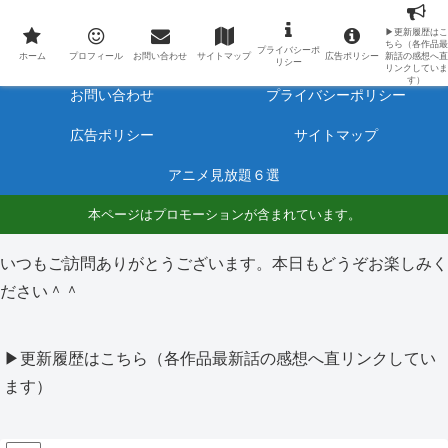
最新アニメのあらすじと感想をネタバレ有りで毎日更新しています。
▶更新履歴はこ
ちら（各作品最
プライバシーポ
ホーム
プロフィール
ホーム
プロフィール
お問い合わせ
サイトマップ
広告ポリシー
新話の感想へ直
リシー
リンクしていま
す）
お問い合わせ
プライバシーポリシー
広告ポリシー
サイトマップ
アニメ見放題６選
本ページはプロモーションが含まれています。
いつもご訪問ありがとうございます。本日もどうぞお楽しみく
ださい＾＾
▶更新履歴はこちら（各作品最新話の感想へ直リンクしてい
ます）