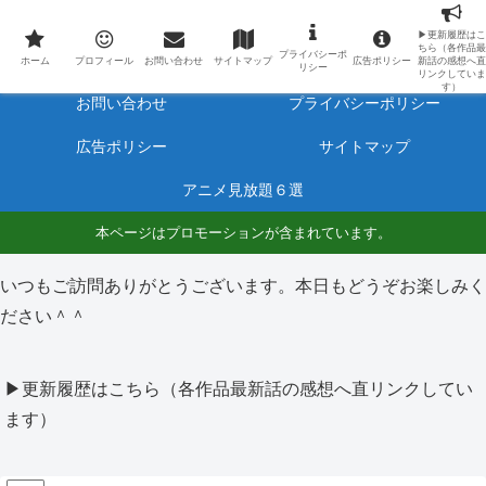
最新アニメのあらすじと感想をネタバレ有りで毎日更新しています。
▶更新履歴はこ
ちら（各作品最
プライバシーポ
ホーム
プロフィール
ホーム
プロフィール
お問い合わせ
サイトマップ
広告ポリシー
新話の感想へ直
リシー
リンクしていま
す）
お問い合わせ
プライバシーポリシー
広告ポリシー
サイトマップ
アニメ見放題６選
本ページはプロモーションが含まれています。
いつもご訪問ありがとうございます。本日もどうぞお楽しみく
ださい＾＾
▶更新履歴はこちら（各作品最新話の感想へ直リンクしてい
ます）