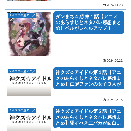
2024.11.23
２０２２年夏アニメ
ダンまち４期 第１話【アニメ
のあらすじとネタバレ感想まと
め】ベルがレベルアップ！
2024.09.21
２０２２年夏アニメ
神クズ☆アイドル第１話【アニ
メのあらすじとネタバレ感想ま
とめ】仁淀ファンの女子３人が
2024.08.13
２０２２年夏アニメ
神クズ☆アイドル第２話【アニ
メのあらすじとネタバレ感想ま
とめ】愛すべき三バカが面白す
ぎ