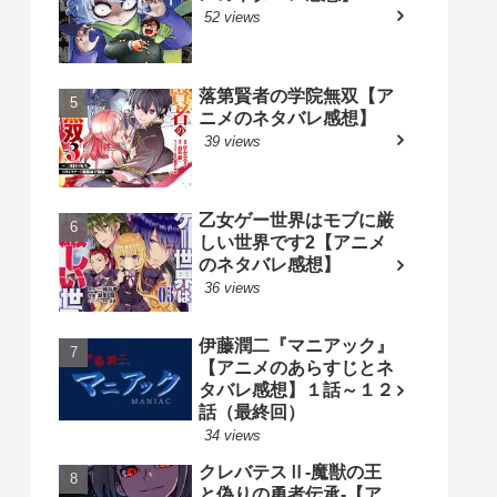
52 views
落第賢者の学院無双【ア
ニメのネタバレ感想】
39 views
乙女ゲー世界はモブに厳
しい世界です2【アニメ
のネタバレ感想】
36 views
伊藤潤二『マニアック』
【アニメのあらすじとネ
タバレ感想】１話～１２
話（最終回）
34 views
クレバテスⅡ-魔獣の王
と偽りの勇者伝承-【ア