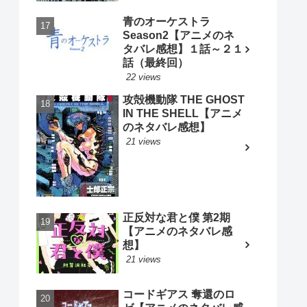
青のオーケストラ
Season2【アニメのネ
タバレ感想】１話～２１
話（最終回）
22 views
攻殻機動隊 THE GHOST
IN THE SHELL【アニメ
のネタバレ感想】
21 views
正反対な君と僕 第2期
【アニメのネタバレ感
想】
21 views
コードギアス 奪還のロ