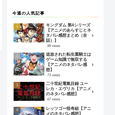
今週の人気記事
キングダム 第4シリーズ
【アニメのあらすじとネ
タバレ感想まとめ（全
話）】
98 views
追放された転生重騎士は
ゲーム知識で無双する
【アニメのネタバレ感
想】
73 views
二十世紀電氣目録 ユー
レカ・エヴリカ【アニメ
のネタバレ感想】
67 views
レッツゴー怪奇組【アニ
メのネタバレ感想】