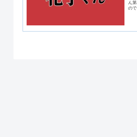
ん第
ので