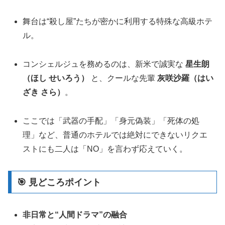
舞台は“殺し屋”たちが密かに利用する特殊な高級ホテ
ル。
コンシェルジュを務めるのは、新米で誠実な
星生朗
（ほし せいろう）
と、クールな先輩
灰咲沙羅（はい
ざき さら）
。
ここでは「武器の手配」「身元偽装」「死体の処
理」など、普通のホテルでは絶対にできないリクエ
ストにも二人は「NO」を言わず応えていく
。
🎯 見どころポイント
非日常と“人間ドラマ”の融合