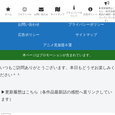
最新アニメのあらすじと感想をネタバレ有りで毎日更新しています。
▶更新履歴はこ
ちら（各作品最
プライバシーポ
ホーム
プロフィール
ホーム
プロフィール
お問い合わせ
サイトマップ
広告ポリシー
新話の感想へ直
リシー
リンクしていま
す）
お問い合わせ
プライバシーポリシー
広告ポリシー
サイトマップ
アニメ見放題６選
本ページはプロモーションが含まれています。
いつもご訪問ありがとうございます。本日もどうぞお楽しみく
ださい＾＾
▶更新履歴はこちら（各作品最新話の感想へ直リンクしてい
ます）