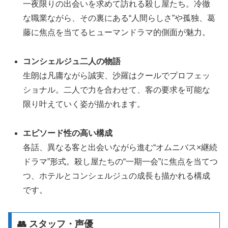
一夜限りの出会いを求めて訪れる殺し屋たち。冷徹
な職業ながら、その裏にある“人間らしさ”や孤独、葛
藤に焦点を当てるヒューマンドラマ的側面が魅力
。
コンシェルジュ二人の物語
生朗は凡庸ながら誠実、沙羅はクールでプロフェッ
ショナル。二人で力を合わせて、客の要求を可能な
限り叶えていく姿が描かれます
。
エピソード性の高い構成
各話、異なる客と出会いながら進む“オムニバス×継続
ドラマ”形式。殺し屋たちの“一期一会”に焦点を当てつ
つ、ホテルとコンシェルジュの成長も描かれる構成
です
。
👥 スタッフ・声優