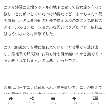
ニナが沙羅に会場をホテルの地下に変えて彼女達を守って
欲しいとお願いしていたのは納得だけど、るーちゃんの死
を依頼したのは事務所の社長で借金返済の為に人気絶頂の
アイドルのセンセーショナルな死とはクズだけど、依頼主
はもういないとは衝撃でした。
ニナは組織の３９番に狙われていたけど会場から逃げ出
し、路地裏で野良猫にお前も帰る所が無いのかと撫でてい
ると殺されてしまったのは悲しかったです。
沙羅はバーでニナに勧められた曲を聞いて、ニナが飲んで
いた死者を蘇らせる者というコープス・リバイバーを酒が
飲めないのに飲んでしまい、ニナの最後のお願いだと一緒
ホーム
シェア
目次へ
トップ
サイドバー