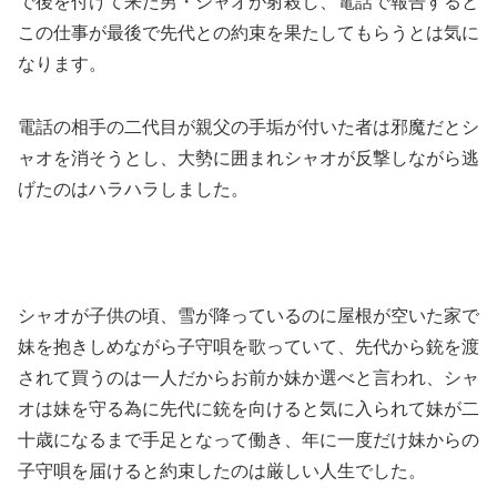
で後を付けて来た男・シャオが射殺し、電話で報告すると
この仕事が最後で先代との約束を果たしてもらうとは気に
なります。
電話の相手の二代目が親父の手垢が付いた者は邪魔だとシ
ャオを消そうとし、大勢に囲まれシャオが反撃しながら逃
げたのはハラハラしました。
シャオが子供の頃、雪が降っているのに屋根が空いた家で
妹を抱きしめながら子守唄を歌っていて、先代から銃を渡
されて買うのは一人だからお前か妹か選べと言われ、シャ
オは妹を守る為に先代に銃を向けると気に入られて妹が二
十歳になるまで手足となって働き、年に一度だけ妹からの
子守唄を届けると約束したのは厳しい人生でした。