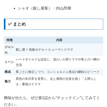
シャオ（殺し屋客）：内山昂輝
✅ まとめ
特徴
内容
ジャン
殺し屋 × 高級ホテル × ヒューマンドラマ
ル
ハードボイルドな設定に、温かい人間ドラマや客との一瞬の
トーン
交流
構成
客ごとに独立しつつ、コンシェルジュ視点の継続エピソード
異色の非日常を背景に、志と感情の交差を描く「人間らし
魅力
さ」重視のドラマ
興味が出たら、ぜひ第1話から“チェックイン”してみてく
ださい。