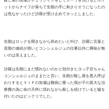
殺し屋の加瀬がチェックインをしてスーツを預けるとポケ
ットからナイフが落ちて生朗の手に刺さりそうになったの
は危なかったけど沙羅が受け止めてホッとしました。
生朗はロックを聞きながら辞めたいと叫び、沙羅に言葉と
音階の連続が煩いとコンシェルジュの仕事以外に興味が無
いのは笑えました。
沙羅は生朗にまだ慣れないのかと殻付きヒヨっ子甘ちゃん
コンシェルジュのままだと言い、生朗が殺し屋を悪人呼ば
わりするとＶＩＰの加瀬は難病に罹った我が子の莫大な治
療費の為に命の天秤に揺れながら殺しを続けていると嘘を
付いたのはビックリでした。