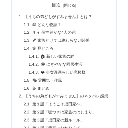
目次
【うちの弟どもがすみません】とは？
📖 どんな物語？
👨‍👦 個性豊かな4人の弟
💕 家族だけでは終わらない関係
🌸 見どころ
🏠 新しい家族の絆
😂 にぎやかな同居生活
❤️ 少女漫画らしい恋模様
🎭 雰囲気・作風
📝 まとめ
【うちの弟どもがすみません】のネタバレ感想
第１話「ようこそ成田家へ」
第２話「嘘つきは家族のはじまり」
第３話「成田家の新ルール」
第４話「素直になれなくて」