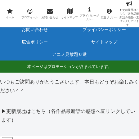
最新アニメのあらすじと感想をネタバレ有りで毎日更新しています。
▶更新履歴はこ
ちら（各作品最
プライバシーポ
ホーム
プロフィール
ホーム
プロフィール
お問い合わせ
サイトマップ
広告ポリシー
新話の感想へ直
リシー
リンクしていま
す）
お問い合わせ
プライバシーポリシー
広告ポリシー
サイトマップ
アニメ見放題６選
本ページはプロモーションが含まれています。
いつもご訪問ありがとうございます。本日もどうぞお楽しみく
ださい＾＾
▶更新履歴はこちら（各作品最新話の感想へ直リンクしてい
ます）