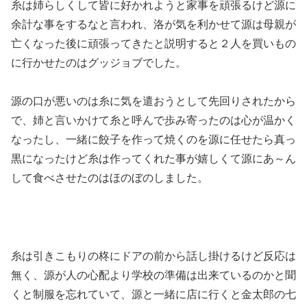
糸は姉らしくして皆に好かれようと家事を頑張るけど源に
余計な事をするなと言われ、洛が気を利かせて源は母親が
亡くなった後に頑張ってきたと説明すると２人を買いもの
に行かせたのはグッジョブでした。
源の口が悪いのは糸に気を遣おうとして先回りされたから
で、姉と言いかけて糸と呼んで歩み寄ったのは心が温かく
なったし、一緒に餃子を作って焼くのを源に任せたら真っ
黒になったけど糸は作ってくれた事が嬉しくて源にあ～ん
して食べさせたのはほのぼのしました。
糸は引きこもりの柊にドアの前から話し掛けるけど反応は
無く、源が人の心配より学校の準備は出来ているのかと聞
くと制服を忘れていて、源と一緒に店に行くと金太郎の七