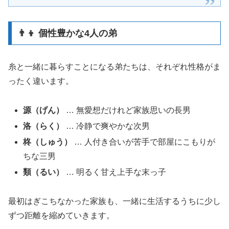
👨‍👦 個性豊かな4人の弟
糸と一緒に暮らすことになる弟たちは、それぞれ性格がま
ったく違います。
源（げん）
… 無愛想だけれど家族思いの長男
洛（らく）
… 冷静で爽やかな次男
柊（しゅう）
… 人付き合いが苦手で部屋にこもりが
ちな三男
類（るい）
… 明るく甘え上手な末っ子
最初はぎこちなかった家族も、一緒に生活するうちに少し
ずつ距離を縮めていきます。