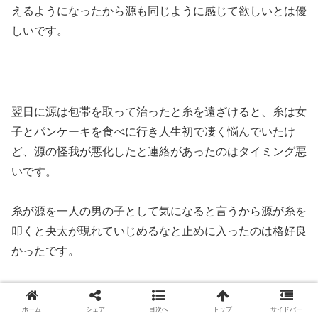
えるようになったから源も同じように感じて欲しいとは優
しいです。
翌日に源は包帯を取って治ったと糸を遠ざけると、糸は女
子とパンケーキを食べに行き人生初で凄く悩んでいたけ
ど、源の怪我が悪化したと連絡があったのはタイミング悪
いです。
糸が源を一人の男の子として気になると言うから源が糸を
叩くと央太が現れていじめるなと止めに入ったのは格好良
かったです。
央太は心配で田舎から糸の様子を見に来て、糸にとって良
い家じゃなきゃ連れて帰ると恵と約束したとは良い友達で
ホーム
シェア
目次へ
トップ
サイドバー