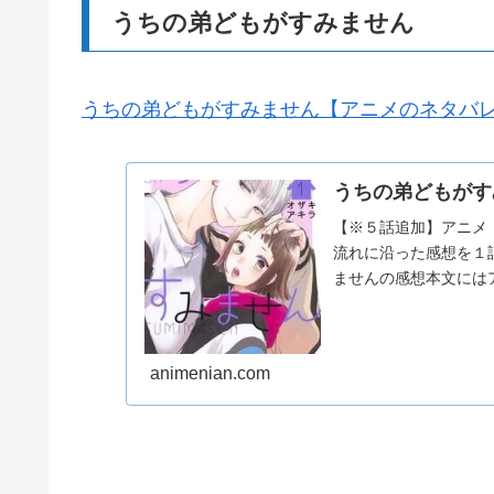
うちの弟どもがすみません
うちの弟どもがすみません【アニメのネタバ
うちの弟どもがす
【※５話追加】アニメ
流れに沿った感想を１
ませんの感想本文には
animenian.com