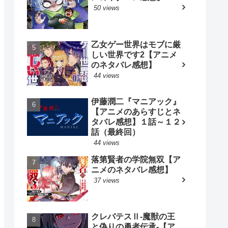
50 views
乙女ゲー世界はモブに厳
しい世界です2【アニメ
のネタバレ感想】
44 views
伊藤潤二『マニアック』
【アニメのあらすじとネ
タバレ感想】１話～１２
話（最終回）
44 views
落第賢者の学院無双【ア
ニメのネタバレ感想】
37 views
クレバテスⅡ-魔獣の王
と偽りの勇者伝承-【ア