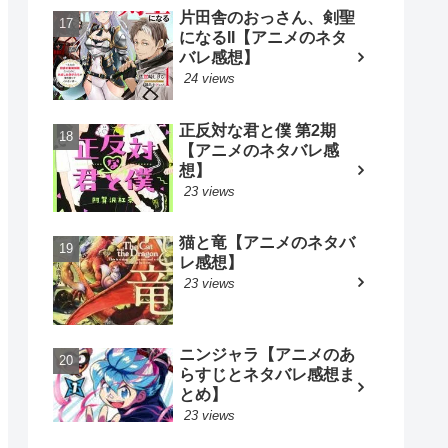
片田舎のおっさん、剣聖
になるII【アニメのネタ
バレ感想】
24 views
正反対な君と僕 第2期
【アニメのネタバレ感
想】
23 views
猫と竜【アニメのネタバ
レ感想】
23 views
ニンジャラ【アニメのあ
らすじとネタバレ感想ま
とめ】
23 views