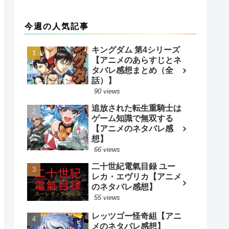
今週の人気記事
キングダム 第4シリーズ
【アニメのあらすじとネ
タバレ感想まとめ（全
話）】
90 views
追放された転生重騎士は
ゲーム知識で無双する
【アニメのネタバレ感
想】
66 views
二十世紀電氣目録 ユー
レカ・エヴリカ【アニメ
のネタバレ感想】
55 views
レッツゴー怪奇組【アニ
メのネタバレ感想】