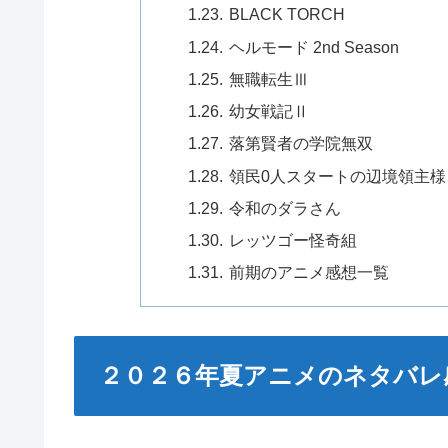
BLACK TORCH
ヘルモード 2nd Season
無職転生Ⅲ
幼女戦記Ⅱ
落第賢者の学院無双
領民0人スタートの辺境領主様
令和のダラさん
レッツゴー怪奇組
前期のアニメ感想一覧
２０２６年夏アニメのネタバレ