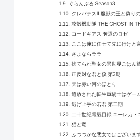
ぐらんぶる Season3
クレバテスII-魔獣の王と偽り
攻殻機動隊 THE GHOST IN TH
コードギアス 奪還のロゼ
ここは俺に任せて先に行けと言
さよならララ
捨てられ聖女の異世界ごはん
正反対な君と僕 第2期
天は赤い河のほとり
追放された転生重騎士はゲー
逃げ上手の若君 第二期
二十世紀電氣目録 ユーレカ・
猫と竜
ふつつかな悪女ではございま