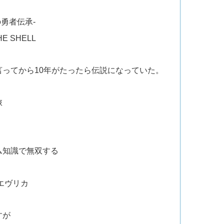
の勇者伝承-
E SHELL
ってから10年がたったら伝説になっていた。
旅
ム知識で無双する
エヴリカ
すが