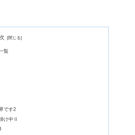
次
一覧
界です2
掛け中Ⅱ
I