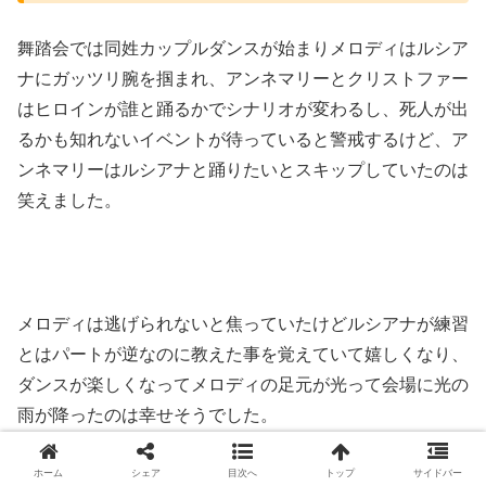
舞踏会では同姓カップルダンスが始まりメロディはルシア
ナにガッツリ腕を掴まれ、アンネマリーとクリストファー
はヒロインが誰と踊るかでシナリオが変わるし、死人が出
るかも知れないイベントが待っていると警戒するけど、ア
ンネマリーはルシアナと踊りたいとスキップしていたのは
笑えました。
メロディは逃げられないと焦っていたけどルシアナが練習
とはパートが逆なのに教えた事を覚えていて嬉しくなり、
ダンスが楽しくなってメロディの足元が光って会場に光の
雨が降ったのは幸せそうでした。
ルシアナが焦ってメロディの足を踏み、心の中で注意する
ホーム
シェア
目次へ
トップ
サイドバー