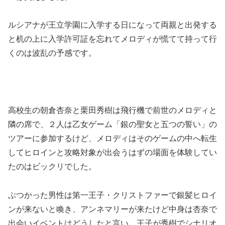
ルシアナが王立学園に入学する日になって両親と出発する
と机の上に入学許可証を忘れてメロディが慌てて持って行
くのは波乱の予感です。
高校生の朝倉杏奈と栗田秀樹は飛行機で前世のメロディと
隣の席で、２人は乙女ゲーム「銀の聖女と五つの誓い」の
ツアーに参加するけど、メロディはそのゲームの中へ転生
してヒロインと攻略対象が出会うはずの場面を体験してい
たのはビックリでした。
ぶつかった男性は第一王子・クリストファーで銀髪ヒロイ
ンが来ないと喚き、アンネマリーが来たけど中身は杏奈で
出会いイベントはどうしたと言い、王子が秀樹でシナリオ