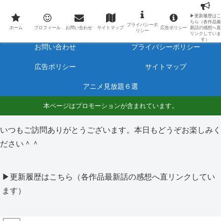
最新アニメのあらすじと感想をネタバレ有りで毎日更新しています。
▶更新履歴はこ
ちら（各作品最
プライバシーポ
ホーム
プロフィール
ホーム
プロフィール
お問い合わせ
サイトマップ
広告ポリシー
新話の感想へ直
リシー
リンクしていま
す）
お問い合わせ
プライバシーポリシー
広告ポリシー
サイトマップ
アニメ見放題６選
本ページはプロモーションが含まれています。
いつもご訪問ありがとうございます。本日もどうぞお楽しみく
ださい＾＾
▶更新履歴はこちら（各作品最新話の感想へ直リンクしてい
ます）