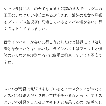
シャウラはこの世の全てを見通す知識の番人で、ルグニカ
王国のアウグリア砂丘にある封印されし嫉妬の魔女を見張
るプレアデス監視塔に隠遁しているとスバル達が会いに行
くのはドキドキしました。
昔ラインハルトが会いに行こうとしたけど結界により辿り
着けなかったとは心配だし、ラインハルトはフェルトと憤
怒のシリウスを護送するとは厳重に拘束していても不安で
すね。
スバルが野営で見張りをしているとアナスタシアが来たけ
どスバルは別人だと見抜いて勝手をやるなと言い、アナス
タシアの外見をした者はエキドナと名乗ったのは衝撃でし