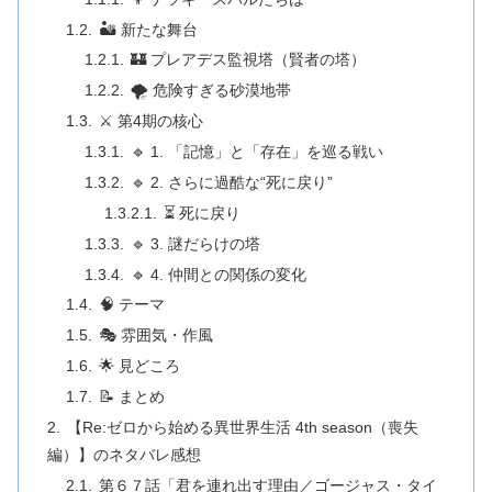
🏜️ 新たな舞台
🏰 プレアデス監視塔（賢者の塔）
🌪️ 危険すぎる砂漠地帯
⚔️ 第4期の核心
🔹 1. 「記憶」と「存在」を巡る戦い
🔹 2. さらに過酷な“死に戻り”
⏳ 死に戻り
🔹 3. 謎だらけの塔
🔹 4. 仲間との関係の変化
🧠 テーマ
🎭 雰囲気・作風
🌟 見どころ
📝 まとめ
【Re:ゼロから始める異世界生活 4th season（喪失
編）】のネタバレ感想
第６７話「君を連れ出す理由／ゴージャス・タイ