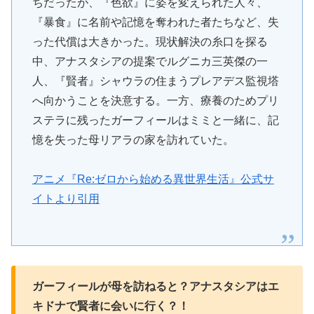
ちだったが、『色欲』に姿を変えられた人々、
『暴食』に名前や記憶を奪われた者たちなど、失
った代償は大きかった。現状解決の糸口を探る
中、アナスタシアの提案でルグニカ三英傑の一
人、『賢者』シャウラの住まうプレアデス監視塔
へ向かうことを決意する。一方、療養のためプリ
ステラに残ったガーフィールはミミと一緒に、記
憶を失った母リアラの家を訪れていた。
アニメ『Re:ゼロから始める異世界生活』公式サ
イトより引用
ガーフィールが母を訪ねると？アナスタシアはエ
キドナで賢者に会いに行く？！