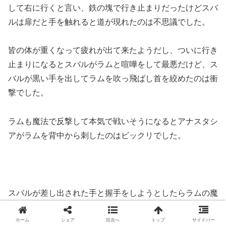
して右に行くと言い、鉄の塊で行き止まりだったけどスバ
ルは扉だと手を触れると道が現れたのは不思議でした。
皆の体が重くなって疲れが出て来たようだし、ついに行き
止まりになるとスバルがラムと喧嘩をして最悪だけど、ス
バルが黒い手を出してラムを吹っ飛ばし首を絞めたのは衝
撃でした。
ラムも魔法で反撃して本気で戦いそうになるとアナスタシ
アがラムを背中から刺したのはビックリでした。
スバルが差し出された手と握手をしようとしたらラムの魔
法でアナスタシアが真っ二つになり、死にたくないと上半
身がスバルにしがみ付くとスバルが投げ捨てたのは酷いで
ホーム
シェア
目次へ
トップ
サイドバー