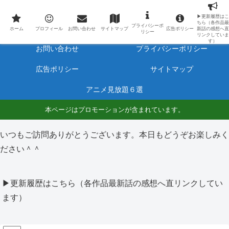
最新アニメのあらすじと感想をネタバレ有りで毎日更新しています。
▶更新履歴はこ
ちら（各作品最
プライバシーポ
ホーム
プロフィール
ホーム
プロフィール
お問い合わせ
サイトマップ
広告ポリシー
新話の感想へ直
リシー
リンクしていま
す）
お問い合わせ
プライバシーポリシー
広告ポリシー
サイトマップ
アニメ見放題６選
本ページはプロモーションが含まれています。
いつもご訪問ありがとうございます。本日もどうぞお楽しみく
ださい＾＾
▶更新履歴はこちら（各作品最新話の感想へ直リンクしてい
ます）