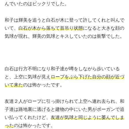
んでいたのはビックリでした。
和子は輝美を追うと白石が木に登って許してくれと叫んで
いて、
白石が木から落ちて首吊り状態
になると大きな顔の
気球が現れ、輝美の気球とキスしていたのは衝撃でした。
白石は行方不明になり和子達が噂をしながら歩いている
と、上空に気球が見え
ロープをぶら下げた自分の顔が近づ
いて来た
のは怖かったです。
友達２人がロープに引っ掛けられて上空へ連れ去られ、和
子達は路地裏に逃げると建物の中にいた男がボーガンで追
い払ってくれたけど、
友達が気球と同じように萎んでしま
った
のは怖かったです。