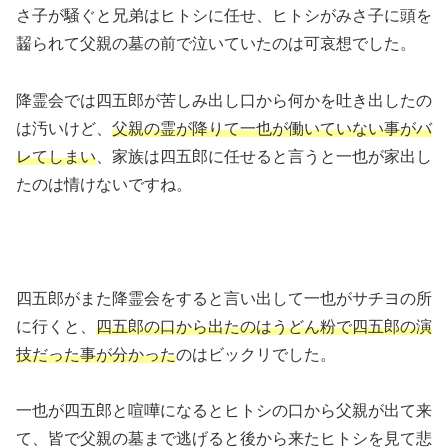
さ子が騒ぐと兄弟はヒトシに任せ、ヒトシがみさ子に頭を
齧られて父親の墓の前で泣いていたのは可哀想でした。
降霊会では四五郎が苦しみ出し口から何かを吐き出したの
は汚いけど、
父親の霊が降りて一也が働いていない事がバ
レてしまい
、家族は四五郎に任せると言うと一也が家出し
たのは情けないですね。
四五郎がまた降霊会をすると言い出して一也がサチヨの所
に行くと、
四五郎の口から出たのはうどん粉で四五郎の演
技だった事が分かった
のはビックリでした。
一也が四五郎と喧嘩になるとヒトシの口から父親が出て来
て、皆で父親の墓まで逃げると後から来たヒトシを見て悲