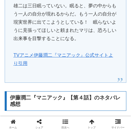
雄二は三日眠っていない。眠ると、夢の中からも
う一人の自分が現れるからだ。もう一人の自分が
現実世界に出てこようとしている！ 眠らないよ
うに見張ってほしいと頼まれたマリは、恐ろしい
出来事を目撃することになる。
TVアニメ伊藤潤二『マニアック』公式サイトよ
り引用
伊藤潤二『マニアック』【第４話】のネタバレ
感想
勉強の邪魔をした結果は自分に跳ね返る？夢の中の自
ホーム
シェア
目次へ
トップ
サイドバー