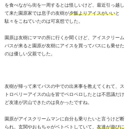
を食べながら街を一周するとは怪しいけど、最近引っ越し
て来た園原家では息子の友樹が
夕飯よりアイスがいい
と
駄々をこねていたのは可哀想でした。
園原は友樹にママの所に行くか聞くけど、アイスクリーム
バスが来ると園原が友樹にアイスを買ってバスにも乗せた
のは優しい父親でした。
友樹が帰って来てバスの中での出来事を教えてくれて、ス
トロベリーアイスの山を皆でペロペロしたとは不思議だけ
ど友達が沢山できたのは良かったですね。
園原がアイスクリームマンに自分も乗りたいと言うけど断
られ、玄関やおもちゃがベトベトしていて、
友達が遊びに