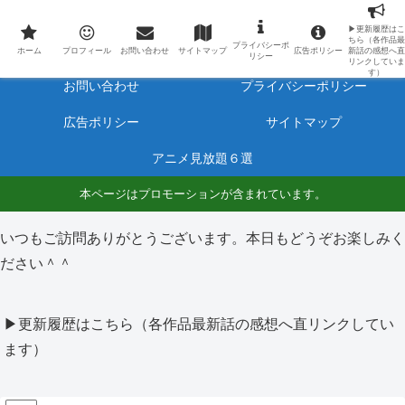
最新アニメのあらすじと感想をネタバレ有りで毎日更新しています。
▶更新履歴はこ
ちら（各作品最
プライバシーポ
ホーム
プロフィール
ホーム
プロフィール
お問い合わせ
サイトマップ
広告ポリシー
新話の感想へ直
リシー
リンクしていま
す）
お問い合わせ
プライバシーポリシー
広告ポリシー
サイトマップ
アニメ見放題６選
本ページはプロモーションが含まれています。
いつもご訪問ありがとうございます。本日もどうぞお楽しみく
ださい＾＾
▶更新履歴はこちら（各作品最新話の感想へ直リンクしてい
ます）