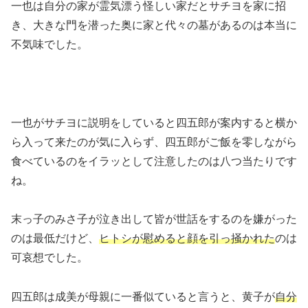
一也は自分の家が霊気漂う怪しい家だとサチヨを家に招
き、大きな門を潜った奥に家と代々の墓があるのは本当に
不気味でした。
一也がサチヨに説明をしていると四五郎が案内すると横か
ら入って来たのが気に入らず、四五郎がご飯を零しながら
食べているのをイラッとして注意したのは八つ当たりです
ね。
末っ子のみさ子が泣き出して皆が世話をするのを嫌がった
のは最低だけど、
ヒトシが慰めると顔を引っ掻かれた
のは
可哀想でした。
四五郎は成美が母親に一番似ていると言うと、黄子が
自分