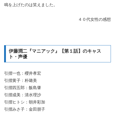
鳴を上げたのは笑えました。
４０代女性の感想
伊藤潤二『マニアック』【第１話】のキャス
ト・声優
引摺一也：櫻井孝宏
引摺黄子：朴璐美
引摺四五郎：飯島肇
引摺成美：清水理沙
引摺ヒトシ：朝井彩加
引摺みさ子：金田朋子