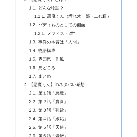
どんな物語？
悪魔くん（埋れ木一郎・二代目）
バディものとしての側面
メフィスト2世
事件の本質は「人間」
物語構成
雰囲気・作風
見どころ
まとめ
【悪魔くん】のネタバレ感想
第１話「悪魔」
第２話「貪食」
第３話「強欲」
第４話「嫉妬」
第５話「天使」
第６話「愛憎」