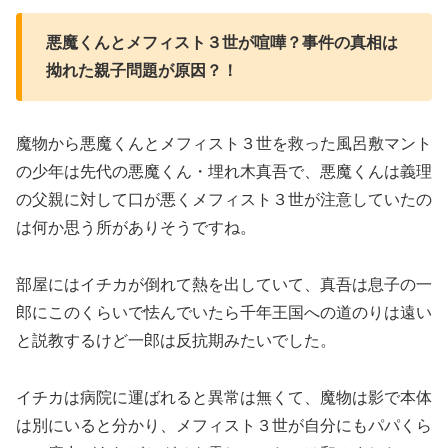
悪魔くんとメフィスト３世が喧嘩？事件の真相は
拗れた親子問題が原因？！
魔物から悪魔くんとメフィスト３世を救った風呂敷マント
の少年は先代の悪魔くん・埋れ木真吾で、悪魔くんは義理
の父親に対して口が悪くメフィスト３世が注意していたの
は何か思う所がありそうですね。
部屋にはイチカが倒れて熱を出していて、真吾は息子の一
郎にこのくらいで怯んでいたら千年王国への道のりは遠い
と説教するけど一郎は反抗期みたいでした。
イチカは病院に運ばれると異常は無くて、魔物は影で本体
は別にいると分かり、メフィスト３世が自分にもパパくら