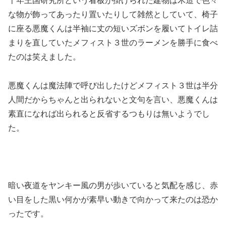
千年王国研究所という看板が掛けられた建物は木造で色々
な物が飾ってあったり置いたりして雑然としていて、椅子
に座る悪魔くんは半袖に丈の短いズボンを履いてトイレ詰
まりを直していたメフィスト３世のラーメンを勝手に食べ
たのは笑えました。
悪魔くんは魔法陣で呼び出したけどメフィスト３世は半分
人間だからちゃんと出られないと文句を言い、悪魔くんは
素直になれば出られると反省するつもりは無いようでし
た。
暗い夜道をヤンキー風の男が歩いていると気配を感じ、赤
い目をした黒い何かが素早い動きで向かって来たのは恐か
ったです。