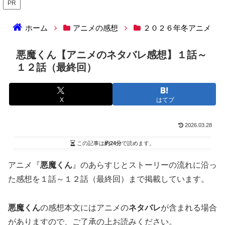
PR
ホーム
アニメの感想
２０２６年冬アニメ
悪魔くん【アニメのネタバレ感想】１話～
１２話（最終回）
X
はてブ
2026.03.28
この記事は
約24分
で読めます。
アニメ『
悪魔くん
』のあらすじとストーリーの流れに沿っ
た感想を１話～１２話（最終回）まで掲載しています。
悪魔くん
の感想本文にはアニメの
ネタバレ
が含まれる場合
がありますので、ご了承の上お読みください。