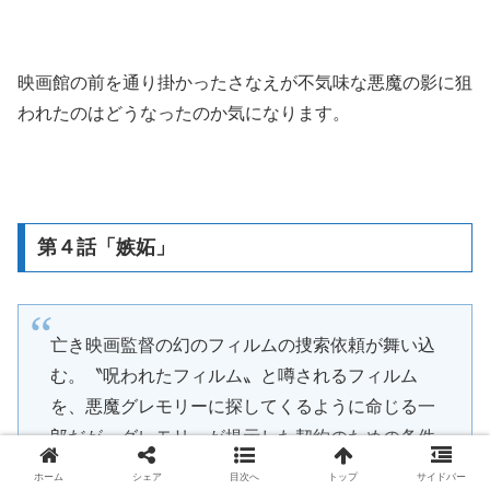
映画館の前を通り掛かったさなえが不気味な悪魔の影に狙
われたのはどうなったのか気になります。
第４話「嫉妬」
亡き映画監督の幻のフィルムの捜索依頼が舞い込
む。〝呪われたフィルム〟と噂されるフィルム
を、悪魔グレモリーに探してくるように命じる一
郎だが、グレモリーが提示した契約のための条件
とは“一郎の心臓を食べさせること”だった。
ホーム
シェア
目次へ
トップ
サイドバー