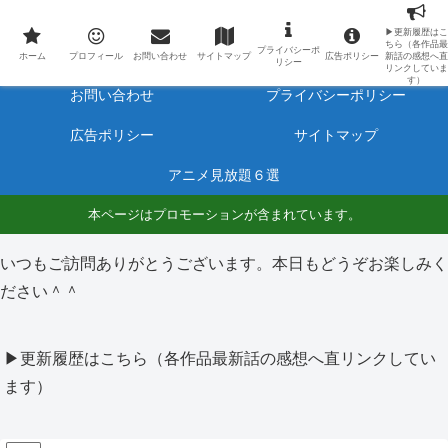
最新アニメのあらすじと感想をネタバレ有りで毎日更新しています。
▶更新履歴はこ
ちら（各作品最
プライバシーポ
ホーム
プロフィール
ホーム
プロフィール
お問い合わせ
サイトマップ
広告ポリシー
新話の感想へ直
リシー
リンクしていま
す）
お問い合わせ
プライバシーポリシー
広告ポリシー
サイトマップ
アニメ見放題６選
本ページはプロモーションが含まれています。
いつもご訪問ありがとうございます。本日もどうぞお楽しみく
ださい＾＾
▶更新履歴はこちら（各作品最新話の感想へ直リンクしてい
ます）