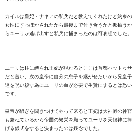
カイルは皇妃・ナキアの私兵だと教えてくれたけど約束の
女性にすっぽかされたから最後まで付き合うかと揶揄うか
らユーリが逃げ出すと私兵に捕まったのは可哀想でした。
ユーリは柱に縛られ王妃が現れるとここは首都ハットゥサ
だと言い、次の皇帝に自分の息子を継がせたいから兄皇子
達を呪い殺す為にユーリの血が必要で生贄にするとは恐い
です。
皇帝が騒ぎを聞きつけてやって来ると王妃は大神殿の神官
も兼ねているから帝国の繁栄を願ってユーリを天候神に捧
げる儀式をすると決まったのは残念でした。