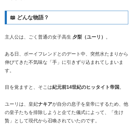
📖 どんな物語？
主人公は、ごく普通の女子高生
夕梨（ユーリ）
。
ある日、ボーイフレンドとのデート中、突然水たまりから
伸びてきた不気味な「手」に引きずり込まれてしまいま
す。
目を覚ますと、そこは
紀元前14世紀のヒッタイト帝国
。
ユーリは、皇妃
ナキア
が自分の息子を皇帝にするため、他
の皇子たちを排除しようと企てた儀式によって、「生け
贄」として現代から召喚されていたのです。