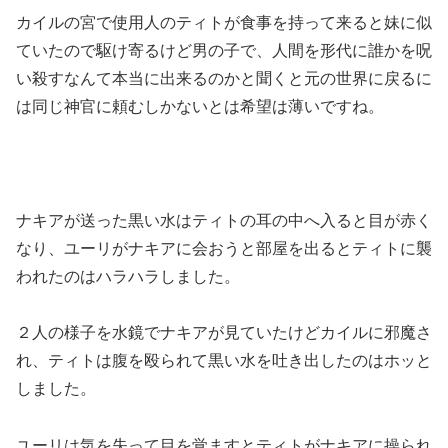
カイルの宮で使用人のティトが食事を持って来ると妹に似
ていたので駆け寄るけど男の子で、人間を形代に誰かを呪
い殺すなんて本当に出来るのかと聞くと元の世界に戻るに
は同じ神官に頼むしかないとは希望は薄いですね。
ナキアが送った黒い水はティトの耳の中へ入ると目が赤く
なり、ユーリがナキアに会おうと部屋を出るとティトに襲
われたのはハラハラしました。
２人の様子を水鏡でナキアが見ていたけどカイルに邪魔さ
れ、ティトは腹を殴られて黒い水を吐き出したのはホッと
しました。
ユーリは気を失って目を覚ますとティトがナキアに操られ