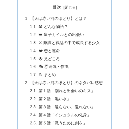
目次
【天は赤い河のほとり】とは？
📖 どんな物語？
👑 皇子カイルとの出会い
⚔️ 陰謀と戦乱の中で成長する少女
❤️ 恋と運命
🌟 見どころ
🎭 雰囲気・作風
📝 まとめ
【天は赤い河のほとり】のネタバレ感想
第１話「別れと出会いのキス」
第２話「黒い水」
第３話「還らない、還れない」
第４話「イシュタルの化身」
第５話「戦うために剣を」