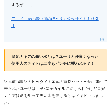
するが……。
アニメ『天は赤い河のほとり』公式サイトより引
用
皇妃ナキアの黒い水とは？ユーリと仲良くなった
使用人のティトは二度もピンチに襲われる？！
紀元前
14
世紀のヒッタイト帝国の首都ハットゥサに連れて
来られたユーリは、第
3
皇子カイルに助けられたけど皇妃
ナキアは命を狙って黒い水を届けるとはドキドキしまし
た。