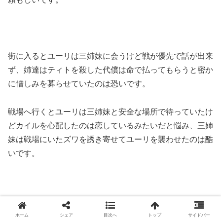
街に入るとユーリは三姉妹に会うけど戦が優先で話が出来
ず、姉達はティトを殺した代償は命で払ってもらうと密か
に憎しみを募らせていたのは恐いです。
戦場へ行くとユーリは三姉妹と安全な場所で待っていたけ
どカイルを心配したのは恋しているみたいだと悩み、三姉
妹は戦場にいたズワを誘き寄せてユーリを襲わせたのは酷
いです。
ユーリは馬を見つけて逃げるけど制御できずにしがみつく
ホーム
シェア
目次へ
トップ
サイドバー