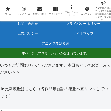
最新アニメのあらすじと感想をネタバレ有りで毎日更新しています。
▶更新履歴はこ
ちら（各作品最
プライバシーポ
ホーム
プロフィール
ホーム
プロフィール
お問い合わせ
サイトマップ
広告ポリシー
新話の感想へ直
リシー
リンクしていま
す）
お問い合わせ
プライバシーポリシー
広告ポリシー
サイトマップ
アニメ見放題６選
本ページはプロモーションが含まれています。
いつもご訪問ありがとうございます。本日もどうぞお楽しみく
ださい＾＾
▶更新履歴はこちら（各作品最新話の感想へ直リンクしてい
ます）