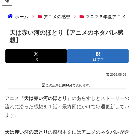
PR
ホーム
アニメの感想
２０２６年夏アニメ
天は赤い河のほとり【アニメのネタバレ感
想】
X
はてブ
2026.08.05
この記事は
約14分
で読めます。
アニメ『
天は赤い河のほとり
』のあらすじとストーリーの
流れに沿った感想を１話～最終回にかけて毎週更新してい
ます。
天は赤い河のほとり
の感想本文にはアニメの
ネタバレ
が含