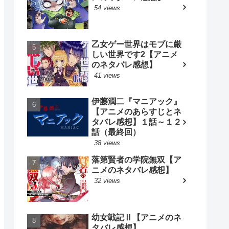
54 views
乙女ゲー世界はモブに厳
しい世界です2【アニメ
のネタバレ感想】
41 views
伊藤潤二『マニアック』
【アニメのあらすじとネ
タバレ感想】１話～１２
話（最終回）
38 views
落第賢者の学院無双【ア
ニメのネタバレ感想】
32 views
幼女戦記Ⅱ【アニメのネ
タバレ感想】