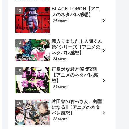
BLACK TORCH【アニ
メのネタバレ感想】
24 views
魔入りました！入間くん
第4シリーズ【アニメの
ネタバレ感想】
24 views
正反対な君と僕 第2期
【アニメのネタバレ感
想】
23 views
片田舎のおっさん、剣聖
になるII【アニメのネタ
バレ感想】
22 views