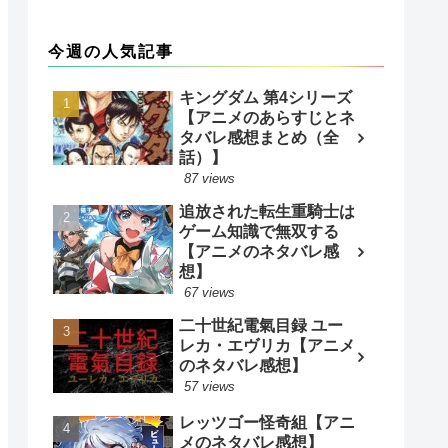
今週の人気記事
キングダム 第4シリーズ
【アニメのあらすじとネ
タバレ感想まとめ（全
話）】
87 views
追放された転生重騎士は
ゲーム知識で無双する
【アニメのネタバレ感
想】
67 views
二十世紀電氣目録 ユー
レカ・エヴリカ【アニメ
のネタバレ感想】
57 views
レッツゴー怪奇組【アニ
メのネタバレ感想】