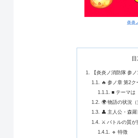
炎炎
目
【炎炎ノ消防隊 参ノ
🔥 参ノ章 第
■ テーマは
🌍 物語の状況
👤 主人公・森
⚔️ バトルの質
🔹 特徴