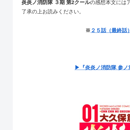
炎炎ノ消防隊 ３期 第2クール
の感想本文には
了承の上お読みください。
※
２５話（最終話
▶『炎炎ノ消防隊 参ノ