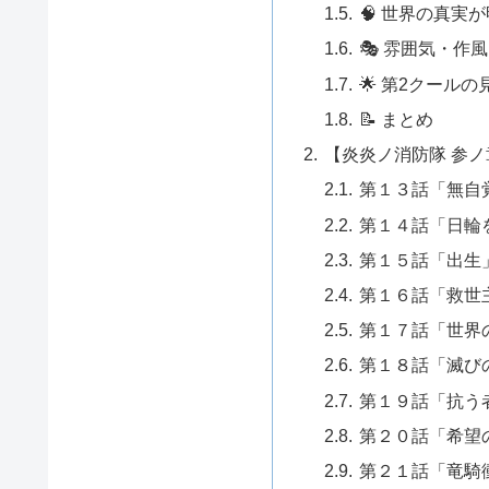
🧠 世界の真実
🎭 雰囲気・作風
🌟 第2クール
📝 まとめ
【炎炎ノ消防隊 参ノ
第１３話「無自
第１４話「日輪
第１５話「出生
第１６話「救世
第１７話「世界
第１８話「滅び
第１９話「抗う
第２０話「希望
第２１話「竜騎