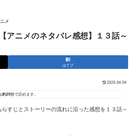
アニメ
ル【アニメのネタバレ感想】１３話～
はてブ
2026.04.04
は
約29分
で読めます。
あらすじとストーリーの流れに沿った感想を１３話～