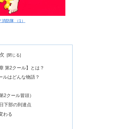
ノ消防隊 （1）
次
章 第2クール】とは？
2クールはどんな物語？
（第2クール冒頭）
羅日下部の到達点
が変わる