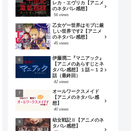
レカ・エヴリカ【アニメ
のネタバレ感想】
56 views
乙女ゲー世界はモブに厳
しい世界です2【アニメ
のネタバレ感想】
45 views
伊藤潤二『マニアック』
【アニメのあらすじとネ
タバレ感想】１話～１２
話（最終回）
42 views
オールワークスメイド
【アニメのネタバレ感
想】
40 views
幼女戦記Ⅱ【アニメのネ
タバレ感想】