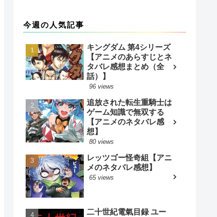
今週の人気記事
キングダム 第4シリーズ
【アニメのあらすじとネ
タバレ感想まとめ（全
話）】
96 views
追放された転生重騎士は
ゲーム知識で無双する
【アニメのネタバレ感
想】
80 views
レッツゴー怪奇組【アニ
メのネタバレ感想】
65 views
二十世紀電氣目録 ユー