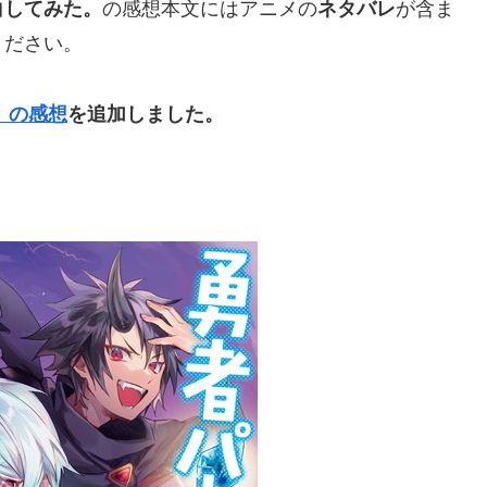
白してみた。
の感想本文にはアニメの
ネタバレ
が含ま
ください。
）の感想
を追加しました。