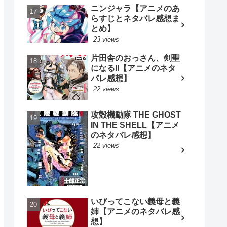
ニンジャラ【アニメのあ
らすじとネタバレ感想ま
とめ】
23 views
片田舎のおっさん、剣聖
になるII【アニメのネタ
バレ感想】
22 views
攻殻機動隊 THE GHOST
IN THE SHELL【アニメ
のネタバレ感想】
22 views
いびってこない義母と義
姉【アニメのネタバレ感
想】