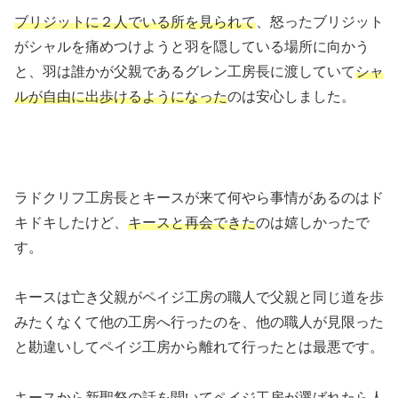
ブリジットに２人でいる所を見られて
、怒ったブリジット
がシャルを痛めつけようと羽を隠している場所に向かう
と、羽は誰かが父親であるグレン工房長に渡していて
シャ
ルが自由に出歩けるようになった
のは安心しました。
ラドクリフ工房長とキースが来て何やら事情があるのはド
キドキしたけど、
キースと再会できた
のは嬉しかったで
す。
キースは亡き父親がペイジ工房の職人で父親と同じ道を歩
みたくなくて他の工房へ行ったのを、他の職人が見限った
と勘違いしてペイジ工房から離れて行ったとは最悪です。
キースから新聖祭の話を聞いてペイジ工房が選ばれたら人