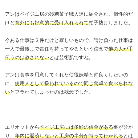
アンはペイジ工房の砂糖菓子職人達に紹介され、個性的だ
けど
意外にも好意的に受け入れられて
拍子抜けしました。
今ある仕事は２件だけと寂しいもので、請け負った仕事は
一人で最後まで責任を持ってやるという信念で
他の人が手
伝うのは赦されない
とは芸術肌ですね。
アンは食事を用意してくれた使役妖精と仲良くしたいの
に、
使用人として扱われているので同じ食卓で食べられな
い
とフラれてしまったのは残念でした。
エリオットから
ペイジ工房には多額の借金がある
事が分か
り、
年内に返済しないと工房の半分が持って行かれる
とは