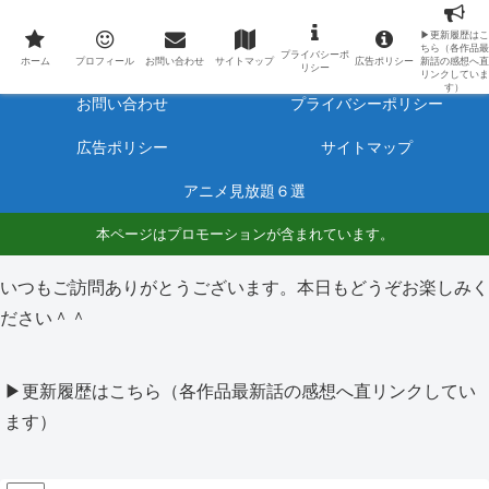
最新アニメのあらすじと感想をネタバレ有りで毎日更新しています。
▶更新履歴はこ
ちら（各作品最
プライバシーポ
ホーム
プロフィール
ホーム
プロフィール
お問い合わせ
サイトマップ
広告ポリシー
新話の感想へ直
リシー
リンクしていま
す）
お問い合わせ
プライバシーポリシー
広告ポリシー
サイトマップ
アニメ見放題６選
本ページはプロモーションが含まれています。
いつもご訪問ありがとうございます。本日もどうぞお楽しみく
ださい＾＾
▶更新履歴はこちら（各作品最新話の感想へ直リンクしてい
ます）