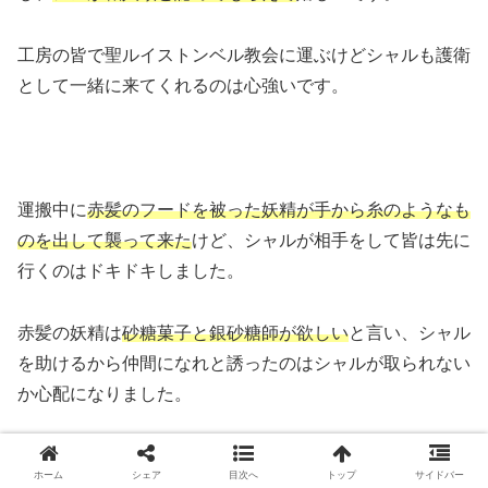
工房の皆で聖ルイストンベル教会に運ぶけどシャルも護衛
として一緒に来てくれるのは心強いです。
運搬中に
赤髪のフードを被った妖精が手から糸のようなも
のを出して襲って来た
けど、シャルが相手をして皆は先に
行くのはドキドキしました。
赤髪の妖精は
砂糖菓子と銀砂糖師が欲しい
と言い、シャル
を助けるから仲間になれと誘ったのはシャルが取られない
か心配になりました。
ホーム
シェア
目次へ
トップ
サイドバー