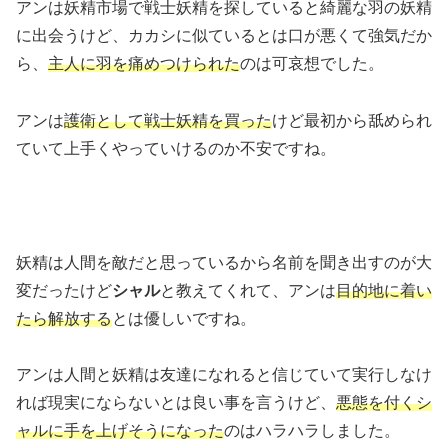
アンは妖精市場で戦士妖精を探していると綺麗な羽の妖精
に出会うけど、カカシに似ているとは口が悪くて強気だか
ら、
主人に羽を痛めつけられた
のは可哀想でした。
アンは
護衛として戦士妖精を買った
けど最初から舐められ
ていて上手くやっていけるのか不安ですね。
妖精は人間を敵だと思っているから名前を聞き出すのが大
変だったけど
シャル
と教えてくれて、アンは
目的地に着い
たら解放する
とは優しいですね。
アンは人間と妖精は友達になれると信じていて実行しなけ
れば現実にならないとは良い事を言うけど、
悪態を付くシ
ャルに手を上げそうになった
のはハラハラしました。