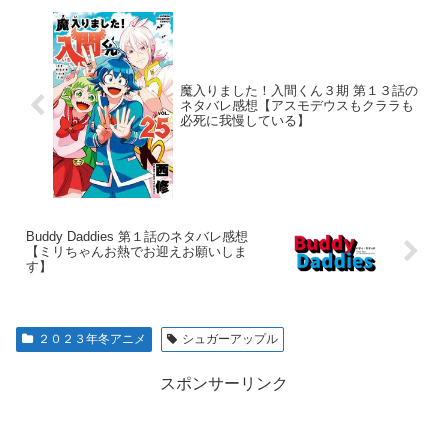
魔入りました！入間くん３期 第１３話の
ネタバレ感想【アスモデウスもクララも
必死に我慢している】
Buddy Daddies 第１話のネタバレ感想
【ミリちゃんお熱でお迎えお願いしま
す】
２０２３年冬アニメ
シュガーアップル
スポンサーリンク