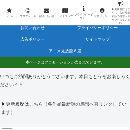
最新アニメのあらすじと感想をネタバレ有りで毎日更新しています。
▶更新履歴はこ
ちら（各作品最
プライバシーポ
ホーム
プロフィール
ホーム
プロフィール
お問い合わせ
サイトマップ
広告ポリシー
新話の感想へ直
リシー
リンクしていま
す）
お問い合わせ
プライバシーポリシー
広告ポリシー
サイトマップ
アニメ見放題６選
本ページはプロモーションが含まれています。
いつもご訪問ありがとうございます。本日もどうぞお楽しみく
ださい＾＾
▶更新履歴はこちら（各作品最新話の感想へ直リンクしてい
ます）