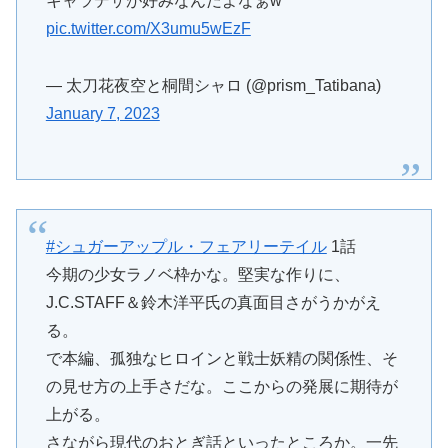
キャラデザが好みなんだよなぁw
pic.twitter.com/X3umu5wEzF
— 太刀花夜空と桐間シャロ (@prism_Tatibana)
January 7, 2023
#シュガーアップル・フェアリーテイル
1話
今期の少女ラノベ枠かな。堅実な作りに、
J.C.STAFF＆鈴木洋平氏の真面目さがうかがえ
る。
で本編、孤独なヒロインと戦士妖精の関係性、そ
の見せ方の上手さだな。ここからの発展に期待が
上がる。
さながら現代のおとぎ話といったところか。一先