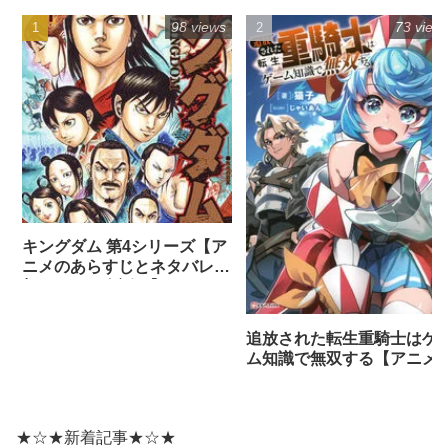
98 views
73 view
キングダム 第4シリーズ【ア
ニメのあらすじとネタバレ感
想まとめ（全話）】
追放された転生重騎士はゲ
ム知識で無双する【アニメ
ネタバレ感想】
★☆★新着記事★☆★