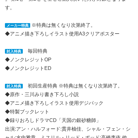
す。
※特典は無くなり次第終了。
メーカー特典
◆アニメ描き下ろしイラスト使用A3クリアポスター
毎回特典
封入特典
◆ノンクレジットOP
◆ノンクレジットED
初回生産特典
※特典は無くなり次第終了。
封入特典
◆原作・三川みり書き下ろし小説
◆アニメ描き下ろしイラスト使用デジパック
◆特製ブックレット
◆録りおろしドラマCD「天国の銀砂糖師」
出演:アン・ハルフォード:貫井柚佳、シャル・フェン・シ
ャル:水中雅章、ミスリル・リッド・ポッド:高橋李依 他