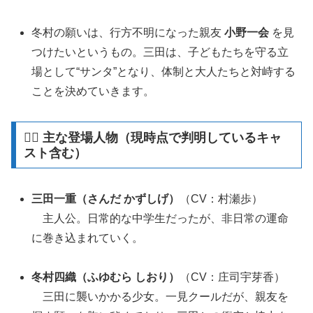
冬村の願いは、行方不明になった親友
小野一会
を見
つけたいというもの。三田は、子どもたちを守る立
場として“サンタ”となり、体制と大人たちと対峙する
ことを決めていきます。
🧍‍♂️ 主な登場人物（現時点で判明しているキャ
スト含む）
三田一重（さんだ かずしげ）
（CV：村瀬歩）
主人公。日常的な中学生だったが、非日常の運命
に巻き込まれていく。
冬村四織（ふゆむら しおり）
（CV：庄司宇芽香）
三田に襲いかかる少女。一見クールだが、親友を