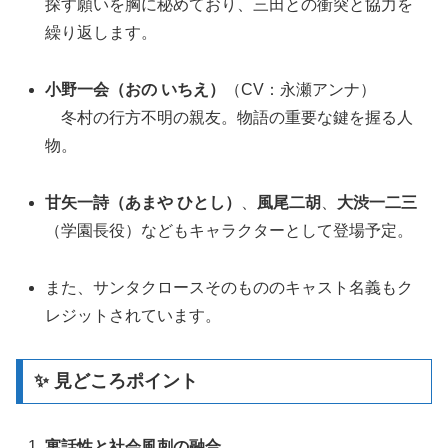
探す願いを胸に秘めており、三田との衝突と協力を
繰り返します。
小野一会（おの いちえ）
（CV：永瀬アンナ）
冬村の行方不明の親友。物語の重要な鍵を握る人
物。
甘矢一詩（あまや ひとし）
、
風尾二胡
、
大渋一二三
（学園長役）などもキャラクターとして登場予定。
また、サンタクロースそのもののキャスト名義もク
レジットされています。
✨ 見どころポイント
寓話性と社会風刺の融合