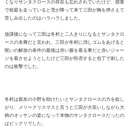
くなりサンタクロースの存在も忘れされていたけど、授業
で校庭を走っていると雪が降って来て三田が胸を押さえて
苦しみ出したのはハラハラしました。
放課後になって三田は冬村と二人きりになるとサンタクロ
ースの末裔だと言われ、三田が冬村に消しゴムをあげると
呪いの解放の条件の最後は赤い服を着る事だと赤いジャー
ジを着させようとしたけど三田が拒否すると包丁で刺した
のは衝撃でした。
冬村は親友の小野を助けたいとサンタクロースの力を欲し
がり、メリークリスマスと言うと三田が大笑いしながら大
柄のオッサンの姿になって本物のサンタクロースだったの
はビックリでした。