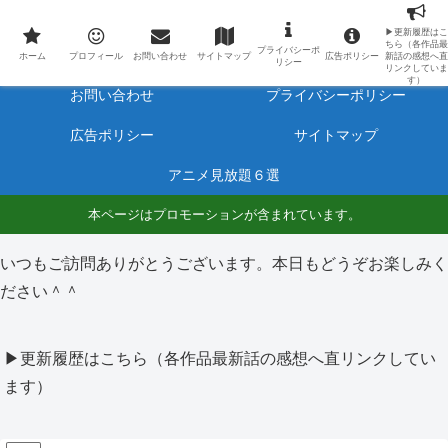
最新アニメのあらすじと感想をネタバレ有りで毎日更新しています。
▶更新履歴はこ
ちら（各作品最
プライバシーポ
ホーム
プロフィール
ホーム
プロフィール
お問い合わせ
サイトマップ
広告ポリシー
新話の感想へ直
リシー
リンクしていま
す）
お問い合わせ
プライバシーポリシー
広告ポリシー
サイトマップ
アニメ見放題６選
本ページはプロモーションが含まれています。
いつもご訪問ありがとうございます。本日もどうぞお楽しみく
ださい＾＾
▶更新履歴はこちら（各作品最新話の感想へ直リンクしてい
ます）