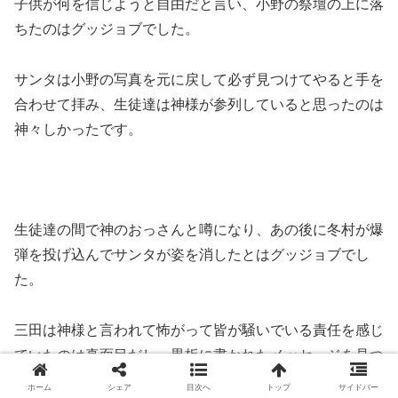
子供が何を信じようと自由だと言い、小野の祭壇の上に落
ちたのはグッジョブでした。
サンタは小野の写真を元に戻して必ず見つけてやると手を
合わせて拝み、生徒達は神様が参列していると思ったのは
神々しかったです。
生徒達の間で神のおっさんと噂になり、あの後に冬村が爆
弾を投げ込んでサンタが姿を消したとはグッジョブでし
た。
三田は神様と言われて怖がって皆が騒いでいる責任を感じ
ていたのは真面目だし、黒板に書かれたメッセージを見つ
めていたのは心配になりました。
ホーム
シェア
目次へ
トップ
サイドバー