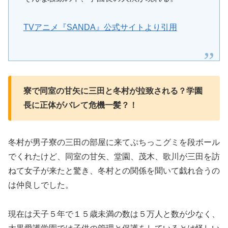
TVアニメ『SANDA』公式サイトより引用
寮で同室の甘矢に三田と冬村が拉致される？学園
長に正体がバレて危機一髪？！
冬村が男子寮の三田の部屋に来てぷちっこグミを段ボール
でくれたけど、同室の甘矢、堂園、茂木、歌川が三田を訪
ねて女子が来たと驚き、冬村との関係を聞いて戯れ合うの
は仲良しでした。
現在は天子５年で１５歳未満の数は５万人と数が少なく、