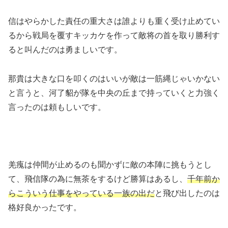
信はやらかした責任の重大さは誰よりも重く受け止めてい
るから戦局を覆すキッカケを作って敵将の首を取り勝利す
ると叫んだのは勇ましいです。
那貴は大きな口を叩くのはいいが敵は一筋縄じゃいかない
と言うと、河了貂が隊を中央の丘まで持っていくと力強く
言ったのは頼もしいです。
羌瘣は仲間が止めるのも聞かずに敵の本陣に挑もうとし
て、飛信隊の為に無茶をするけど勝算はあるし、
千年前か
らこういう仕事をやっている一族の出だ
と飛び出したのは
格好良かったです。