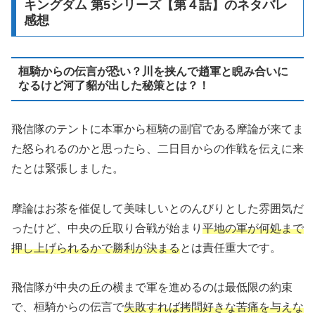
キングダム 第5シリーズ【第４話】のネタバレ
感想
桓騎からの伝言が恐い？川を挟んで趙軍と睨み合いに
なるけど河了貂が出した秘策とは？！
飛信隊のテントに本軍から桓騎の副官である摩論が来てま
た怒られるのかと思ったら、二日目からの作戦を伝えに来
たとは緊張しました。
摩論はお茶を催促して美味しいとのんびりとした雰囲気だ
ったけど、中央の丘取り合戦が始まり
平地の軍が何処まで
押し上げられるかで勝利が決まる
とは責任重大です。
飛信隊が中央の丘の横まで軍を進めるのは最低限の約束
で、桓騎からの伝言で
失敗すれば拷問好きな苦痛を与えな