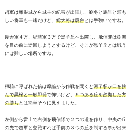
趙軍は離眼城から城主の紀彗が出陣し、劉冬と馬呈と頼も
しい将軍も一緒だけど、
総大将は慶舎
とは手強いですね。
慶舎軍４万、紀彗軍３万で黒羊丘へ出陣し、飛信隊は樹海
を目の前に迂回しようとするけど、そこが黒羊丘とは戦う
には難しい場所ですね。
桓騎に呼ばれた信は摩論から作戦を聞くと
河了貂が口を挟
んで黒桜と一触即発
で怖いけど、
５つある丘を占拠した方
の勝ち
とは簡単そうに見えました。
左側から雷土で右側を飛信隊で２つの道を作り、中央の丘
の先で趙軍と交戦すれば手前の３つの丘を制する事が出来