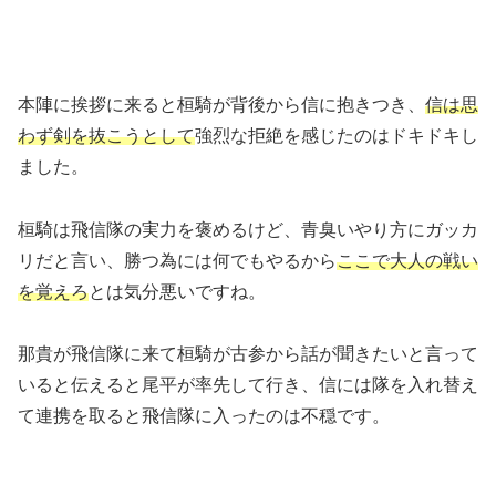
本陣に挨拶に来ると桓騎が背後から信に抱きつき、
信は思
わず剣を抜こうとして
強烈な拒絶を感じたのはドキドキし
ました。
桓騎は飛信隊の実力を褒めるけど、青臭いやり方にガッカ
リだと言い、勝つ為には何でもやるから
ここで大人の戦い
を覚えろ
とは気分悪いですね。
那貴が飛信隊に来て桓騎が古参から話が聞きたいと言って
いると伝えると尾平が率先して行き、信には隊を入れ替え
て連携を取ると飛信隊に入ったのは不穏です。