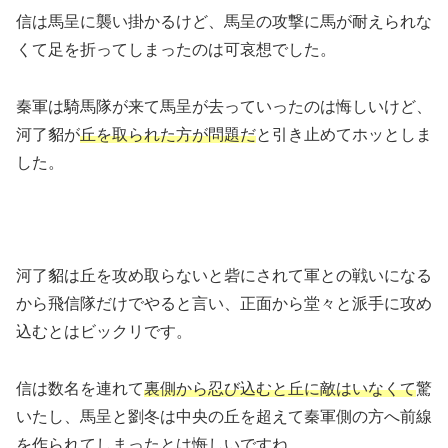
信は馬呈に襲い掛かるけど、馬呈の攻撃に馬が耐えられな
くて足を折ってしまったのは可哀想でした。
秦軍は騎馬隊が来て馬呈が去っていったのは悔しいけど、
河了貂が
丘を取られた方が問題だ
と引き止めてホッとしま
した。
河了貂は丘を攻め取らないと砦にされて軍との戦いになる
から飛信隊だけでやると言い、正面から堂々と派手に攻め
込むとはビックリです。
信は数名を連れて
裏側から忍び込むと丘に敵はいなくて
驚
いたし、馬呈と劉冬は中央の丘を超えて秦軍側の方へ前線
を作られてしまったとは悔しいですね。