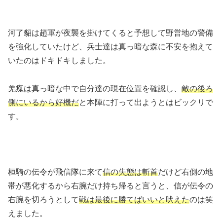
河了貂は趙軍が夜襲を掛けてくると予想して野営地の警備
を強化していたけど、兵士達は真っ暗な森に不安を抱えて
いたのはドキドキしました。
羌瘣は真っ暗な中で自分達の現在位置を確認し、
敵の後ろ
側にいるから好機だ
と本陣に打って出ようとはビックリで
す。
桓騎の伝令が飛信隊に来て
信の失態は斬首
だけど右側の地
帯が悪化するから右腕だけ持ち帰ると言うと、信が伝令の
右腕を切ろうとして
戦は最後に勝てばいいと吠えた
のは笑
えました。