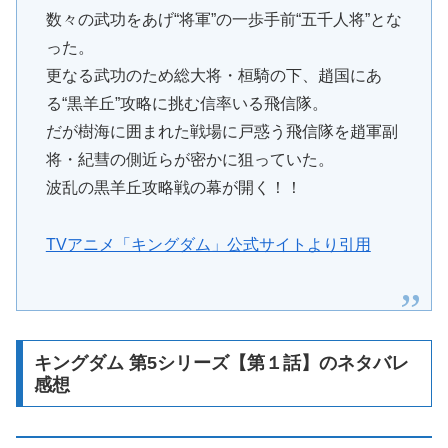
数々の武功をあげ“将軍”の一歩手前“五千人将”とな
った。
更なる武功のため総大将・桓騎の下、趙国にあ
る“黒羊丘”攻略に挑む信率いる飛信隊。
だが樹海に囲まれた戦場に戸惑う飛信隊を趙軍副
将・紀彗の側近らが密かに狙っていた。
波乱の黒羊丘攻略戦の幕が開く！！
TVアニメ「キングダム」公式サイトより引用
キングダム 第5シリーズ【第１話】のネタバレ
感想