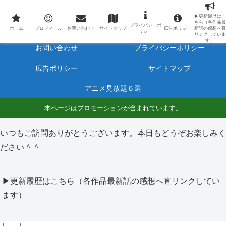
最新アニメのあらすじと感想をネタバレ有りで毎日更新しています。
▶更新履歴はこ
ちら（各作品最
プライバシーポ
ホーム
プロフィール
ホーム
プロフィール
お問い合わせ
サイトマップ
広告ポリシー
新話の感想へ直
リシー
リンクしていま
す）
お問い合わせ
プライバシーポリシー
広告ポリシー
サイトマップ
アニメ見放題６選
本ページはプロモーションが含まれています。
いつもご訪問ありがとうございます。本日もどうぞお楽しみく
ださい＾＾
▶更新履歴はこちら（各作品最新話の感想へ直リンクしてい
ます）