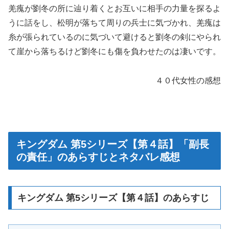
羌瘣が劉冬の所に辿り着くとお互いに相手の力量を探るよ
うに話をし、松明が落ちて周りの兵士に気づかれ、羌瘣は
糸が張られているのに気づいて避けると劉冬の剣にやられ
て崖から落ちるけど劉冬にも傷を負わせたのは凄いです。
４０代女性の感想
キングダム 第5シリーズ【第４話】「副長
の責任」のあらすじとネタバレ感想
キングダム 第5シリーズ【第４話】のあらすじ