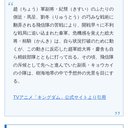
趙（ちょう）軍副将・紀彗（きすい）のふたりの
側近・馬呈、劉冬（りゅうとう）の巧みな戦術に
翻弄される飛信隊の苦戦により、開戦早々に不利
な戦局に追い込まれた秦軍。危機感を覚えた総大
将・桓騎（かんき）は、自ら状況打破のために動
くが、この動きに反応した趙軍総大将・慶舎も自
ら精鋭部隊とともに打って出る。その頃、飛信隊
の斥候として先へと進んでいた副長・キョウカイ
の小隊は、樹海地帯の中で予想外の光景を目にす
る。
TVアニメ「キングダム」公式サイトより引用