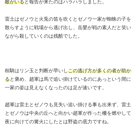
敵がいる
と報告が来たのはハラハラしました。
雷土はゼノウと火兎の笛を吹くとゼノウ一家が蜘蛛の子を
散らすように戦場から逃げ出し、岳嬰が戦の素人だと笑い
ながら殺していくのは残酷でした。
桓騎はリン玉と判断が早いし
この逃げ方が多くの者が助か
る
と褒め、趙軍は馬で追い掛けているのにあっという間に
一家の姿は見えなくなったのは足が速いです。
趙軍は雷土とゼノウも見失い追い掛ける事も出来ず、雷土
とゼノウは中央の丘へと向かい趙軍が作った柵を燃やして
夜に向けての篝火にしたとは野盗の底力ですね。