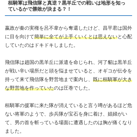
桓騎軍は飛信隊と真逆？黒羊丘での戦いは地形を知っ
ているかで勝敗が決まる？！
嬴政が秦の実権を呂不韋から奪還したけど、昌平君は国外
に目を向けて
簡単に全てが上手くいくとは思えない
と心配
していたのはドキドキしました。
飛信隊は趙国の黒羊丘に派遣を命じられ、河了貂は黒羊丘
が戦い辛い場所だと頭を悩ませていると、オギコが伝令を
持って来て飛信隊を野営地まで案内し、
既に桓騎軍が大き
な野営地を作っていた
のは圧巻でした。
桓騎軍の援軍に来た隊が消えていると言う噂があるほど危
ない将軍のようで、歩兵隊が宝石を身に着け、娼婦がい
て、男の首を斬っている場面に遭遇したのは胸が痛くなり
ました。