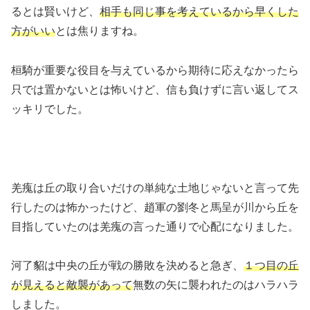
るとは賢いけど、
相手も同じ事を考えているから早くした
方がいい
とは焦りますね。
桓騎が重要な役目を与えているから期待に応えなかったら
只では置かないとは怖いけど、信も負けずに言い返してス
ッキリでした。
羌瘣は丘の取り合いだけの単純な土地じゃないと言って先
行したのは怖かったけど、趙軍の劉冬と馬呈が川から丘を
目指していたのは羌瘣の言った通りで心配になりました。
河了貂は中央の丘が戦の勝敗を決めると急ぎ、
１つ目の丘
が見えると敵襲があって
無数の矢に襲われたのはハラハラ
しました。