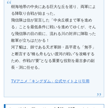
樹海地帯の中央にある巨大な丘を巡り、両軍によ
る陣取り合戦が始まった。
飛信隊は信が宣言した「中央丘横まで軍を進め
る」ことを最低条件に戦いを進めてゆくが、そん
な飛信隊の目の前に、流れる川の対岸に陣取った
敵軍が立ちはだかる！
河了貂は、師である天才軍師・昌平君も「無手」
と断言する“橋も舟もない渡河の戦い”を攻略する
ため、作戦の“要”となる重要な役割を最古参の副
長・渕に任せる。
TVアニメ「キングダム」公式サイトより引用