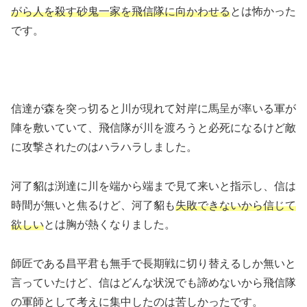
がら人を殺す砂鬼一家を飛信隊に向かわせる
とは怖かった
です。
信達が森を突っ切ると川が現れて対岸に馬呈が率いる軍が
陣を敷いていて、飛信隊が川を渡ろうと必死になるけど敵
に攻撃されたのはハラハラしました。
河了貂は渕達に川を端から端まで見て来いと指示し、信は
時間が無いと焦るけど、河了貂も
失敗できないから信じて
欲しい
とは胸が熱くなりました。
師匠である昌平君も無手で長期戦に切り替えるしか無いと
言っていたけど、信はどんな状況でも諦めないから飛信隊
の軍師として考えに集中したのは苦しかったです。