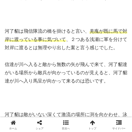
河了貂は飛信隊流の橋を掛けると言い、
羌瘣が既に馬で対
岸に渡っている事に気づいて
、２つある浅瀬に軍を分けて
対岸に渡るとは無理やり出した案と言う感じでした。
信達が川へ入ると敵から無数の矢が飛んで来て、河了貂達
がいる場所から敵兵が向かっているのが見えると、河了貂
達が川へ入り馬呈が向かって来るのは恐いです。
河了貂は敵がいない深くて激流の場所に渕を向かわせ、泳
ぎの得意な者が対岸の大岩に縄を掛けるけど
兵士の一人が
ホーム
シェア
目次へ
トップ
サイドバー
流されてしまい
、渕の足が震えるのはドキドキしました。