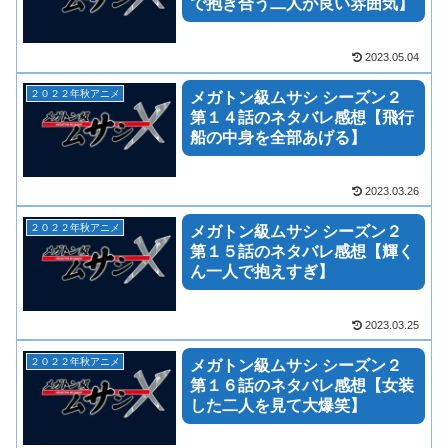
で抱き合う二人が良い雰囲気】
2023.05.04
２０２２年秋アニメ
メガトン級ムサシ シーズン２
第１４話のネタバレ感想【飛行
船の中身を全部あげる】
2023.03.26
２０２２年秋アニメ
メガトン級ムサシ シーズン２
第１５話のネタバレ感想【輝く
ん一人で抱えすぎ】
2023.03.25
２０２２年秋アニメ
メガトン級ムサシ シーズン２
第１６話のネタバレ感想【女装
した二人を見て大爆笑】