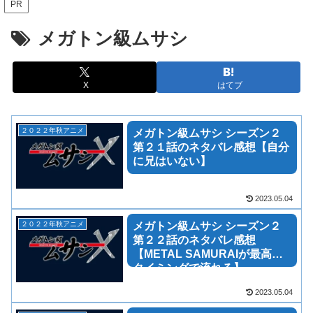
PR
メガトン級ムサシ
X
はてブ
２０２２年秋アニメ
メガトン級ムサシ シーズン２
第２１話のネタバレ感想【自分
に兄はいない】
2023.05.04
２０２２年秋アニメ
メガトン級ムサシ シーズン２
第２２話のネタバレ感想
【METAL SAMURAIが最高の
タイミングで流れる】
2023.05.04