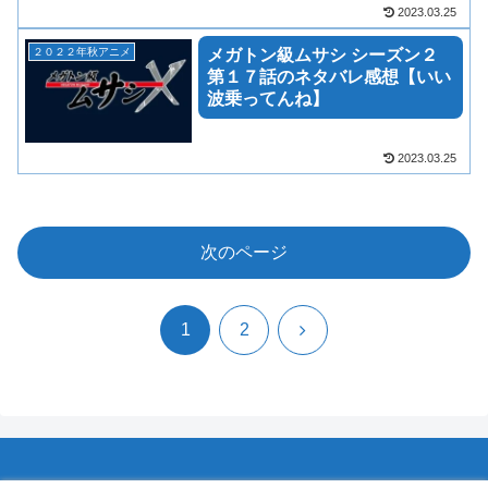
2023.03.25
２０２２年秋アニメ
メガトン級ムサシ シーズン２
第１７話のネタバレ感想【いい
波乗ってんね】
2023.03.25
次のページ
次
1
2
へ