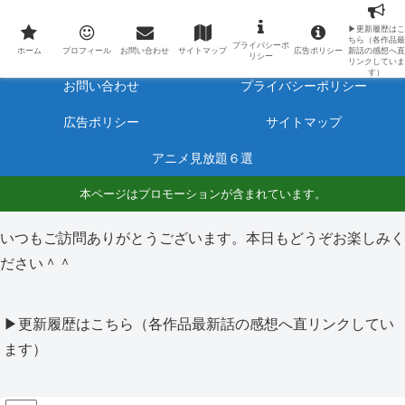
最新アニメのあらすじと感想をネタバレ有りで毎日更新しています。
▶更新履歴はこ
ちら（各作品最
プライバシーポ
ホーム
プロフィール
ホーム
プロフィール
お問い合わせ
サイトマップ
広告ポリシー
新話の感想へ直
リシー
リンクしていま
す）
お問い合わせ
プライバシーポリシー
広告ポリシー
サイトマップ
アニメ見放題６選
本ページはプロモーションが含まれています。
いつもご訪問ありがとうございます。本日もどうぞお楽しみく
ださい＾＾
▶更新履歴はこちら（各作品最新話の感想へ直リンクしてい
ます）