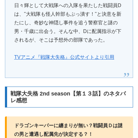
日々輝として大戦隊への入隊を果たした戦闘員D
は、"大戦隊も怪人幹部もぶっ潰す！"と決意を新
たにし、奇妙な神隠し事件を追う警察官と謎の
男・千歳に出会う。そんな中、Dに配属指示が下
されるが、そこは予想外の部隊であった。
TVアニメ『戦隊大失格』公式サイトより引用
戦隊大失格 2nd season【第１３話】のネタバ
レ感想
ドラゴンキーパーに纏まりが無い？戦闘員Ｄは謎
の男と遭遇し配属先が決定する？！