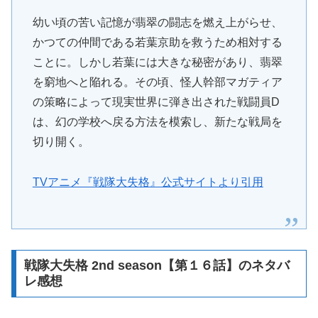
幼い頃の苦い記憶が翡翠の闘志を燃え上がらせ、
かつての仲間である若葉京助を救うため相対する
ことに。しかし若葉には大きな秘密があり、翡翠
を窮地へと陥れる。その頃、怪人幹部マガティア
の策略によって現実世界に弾き出された戦闘員D
は、幻の学校へ戻る方法を模索し、新たな戦局を
切り開く。
TVアニメ『戦隊大失格』公式サイトより引用
戦隊大失格 2nd season【第１６話】のネタバ
レ感想