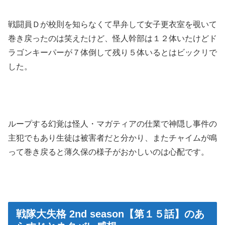
戦闘員Ｄが校則を知らなくて早弁して女子更衣室を覗いて
巻き戻ったのは笑えたけど、怪人幹部は１２体いたけどド
ラゴンキーパーが７体倒して残り５体いるとはビックリで
した。
ループする幻覚は怪人・マガティアの仕業で神隠し事件の
主犯でもあり生徒は被害者だと分かり、またチャイムが鳴
って巻き戻ると薄久保の様子がおかしいのは心配です。
戦隊大失格 2nd season【第１５話】のあ