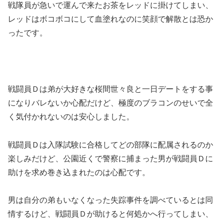
戦隊員が急いで運んで来たお茶をレッドに掛けてしまい、
レッドはボコボコにして血塗れなのに笑顔で解散とは恐か
ったです。
戦闘員Ｄは弟が大好きな桜間世々良と一日デートをする事
になりバレないか心配だけど、極度のブラコンのせいで全
く気付かれないのは安心しました。
戦闘員Ｄは入隊試験に合格してどの部隊に配属されるのか
楽しみだけど、公園近くで警察に捕まった男が戦闘員Ｄに
助けを求め巻き込まれたのは心配です。
男は自分の弟もいなくなった失踪事件を調べているとは同
情するけど、戦闘員Ｄが助けると何処かへ行ってしまい、