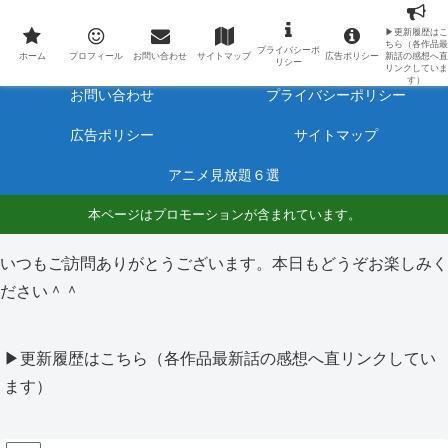
最新アニメのあらすじと感想をネタバレ有りで毎日更新しています。
▶更新履歴はこ
ちら（各作品最
プライバシーポ
ホーム
プロフィール
ホーム
プロフィール
お問い合わせ
サイトマップ
広告ポリシー
新話の感想へ直
リシー
リンクしていま
す）
お問い合わせ
プライバシーポリシー
広告ポリシー
サイトマップ
アニメ見放題６選
本ページはプロモーションが含まれています。
いつもご訪問ありがとうございます。本日もどうぞお楽しみく
ださい＾＾
▶更新履歴はこちら（各作品最新話の感想へ直リンクしてい
ます）