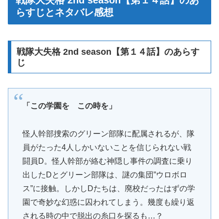
戦隊大失格 2nd season【第１４話】のあ
らすじとネタバレ感想
戦隊大失格 2nd season【第１４話】のあらす
じ
「この学園を この時を」
怪人幹部捜索のグリーン部隊に配属されるが、隊
員がたった4人しかいないことを信じられない戦
闘員D。怪人幹部が絡む神隠し事件の調査に乗り
出したDとグリーン部隊は、謎の集団”ウロボロ
ス”に接触。しかしDたちは、廃校だったはずの学
園で奇妙な幻惑に囚われてしまう。幾度も繰り返
される時の中で脱出の糸口を探るも…？