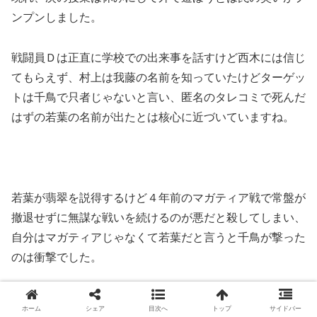
ンプンしました。
戦闘員Ｄは正直に学校での出来事を話すけど西木には信じ
てもらえず、村上は我藤の名前を知っていたけどターゲッ
トは千鳥で只者じゃないと言い、匿名のタレコミで死んだ
はずの若葉の名前が出たとは核心に近づいていますね。
若葉が翡翠を説得するけど４年前のマガティア戦で常盤が
撤退せずに無謀な戦いを続けるのが悪だと殺してしまい、
自分はマガティアじゃなくて若葉だと言うと千鳥が撃った
のは衝撃でした。
刑事２人も幻の学校に入り込んでしまい、翡翠が校長に連
ホーム
シェア
目次へ
トップ
サイドバー