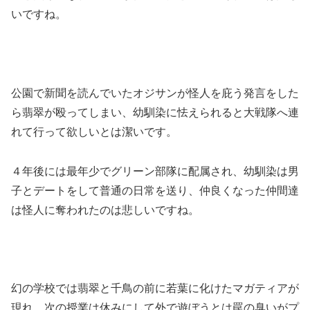
いですね。
公園で新聞を読んでいたオジサンが怪人を庇う発言をした
ら翡翠が殴ってしまい、幼馴染に怯えられると大戦隊へ連
れて行って欲しいとは潔いです。
４年後には最年少でグリーン部隊に配属され、幼馴染は男
子とデートをして普通の日常を送り、仲良くなった仲間達
は怪人に奪われたのは悲しいですね。
幻の学校では翡翠と千鳥の前に若葉に化けたマガティアが
現れ、次の授業は休みにして外で遊ぼうとは罠の臭いがプ