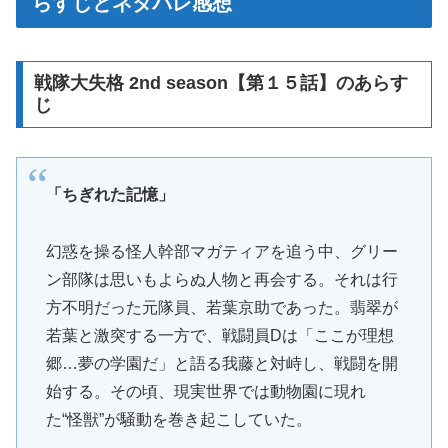
らすじとネタバレ感想
戦隊大失格 2nd season【第１５話】のあらす
じ
「ちぎれた記憶」
幻惑を操る怪人幹部マガティアを追う中、グリー
ン部隊は思いもよらぬ人物と再会する。それは行
方不明だった元隊員、若葉京助であった。翡翠が
若葉と激突する一方で、戦闘員Dは「ここが理想
郷…夢の学園だ」と語る我藤と対峙し、戦闘を開
始する。その頃、現実世界では動物園に現れ
た“怪獣”が騒動を巻き起こしていた。