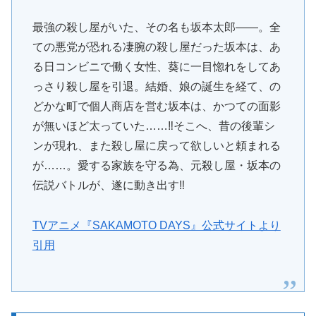
最強の殺し屋がいた、その名も坂本太郎――。全
ての悪党が恐れる凄腕の殺し屋だった坂本は、あ
る日コンビニで働く女性、葵に一目惚れをしてあ
っさり殺し屋を引退。結婚、娘の誕生を経て、の
どかな町で個人商店を営む坂本は、かつての面影
が無いほど太っていた……‼そこへ、昔の後輩シ
ンが現れ、また殺し屋に戻って欲しいと頼まれる
が……。愛する家族を守る為、元殺し屋・坂本の
伝説バトルが、遂に動き出す‼
TVアニメ『SAKAMOTO DAYS』公式サイトより
引用