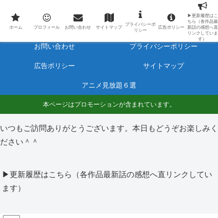
最新アニメのあらすじと感想をネタバレ有りで毎日更新しています。
▶更新履歴はこ
ちら（各作品最
プライバシーポ
ホーム
プロフィール
ホーム
プロフィール
お問い合わせ
サイトマップ
広告ポリシー
新話の感想へ直
リシー
リンクしていま
す）
お問い合わせ
プライバシーポリシー
広告ポリシー
サイトマップ
アニメ見放題６選
本ページはプロモーションが含まれています。
いつもご訪問ありがとうございます。本日もどうぞお楽しみく
ださい＾＾
▶更新履歴はこちら（各作品最新話の感想へ直リンクしてい
ます）