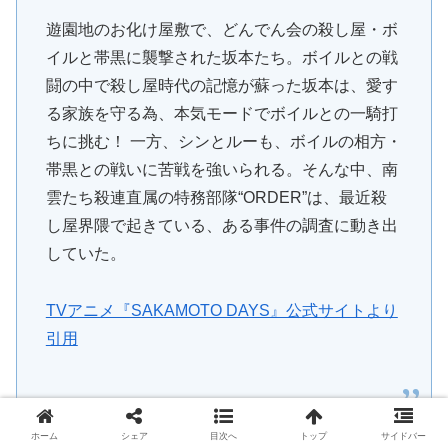
遊園地のお化け屋敷で、どんでん会の殺し屋・ボ
イルと帯黒に襲撃された坂本たち。ボイルとの戦
闘の中で殺し屋時代の記憶が蘇った坂本は、愛す
る家族を守る為、本気モードでボイルとの一騎打
ちに挑む！ 一方、シンとルーも、ボイルの相方・
帯黒との戦いに苦戦を強いられる。そんな中、南
雲たち殺連直属の特務部隊“ORDER”は、最近殺
し屋界隈で起きている、ある事件の調査に動き出
していた。
TVアニメ『SAKAMOTO DAYS』公式サイトより
引用
ホーム
シェア
目次へ
トップ
サイドバー