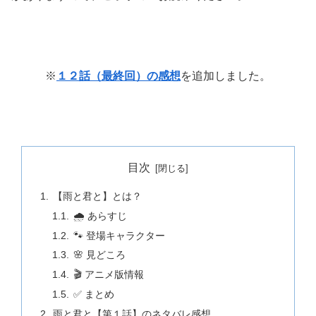
※
１２話（最終回）の感想
を追加しました。
目次
【雨と君と】とは？
🌧️ あらすじ
🐾 登場キャラクター
🌸 見どころ
🎬 アニメ版情報
✅ まとめ
雨と君と【第１話】のネタバレ感想