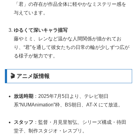
「君」の存在が作品全体に軽やかなミステリー感を
与えています
。
ゆるくて深いキャラ描写
藤やミミ、レンなど温かな人間関係が描かれてお
り、“君”を通して彼女たちの日常の輪が少しずつ広が
る様子が魅力です
。
🎬 アニメ版情報
放送時期
：2025年7月5日より、テレビ朝日
系“NUMAnimation”枠、BS朝日、AT‑X にて放送
。
スタッフ
：監督・月見里智弘、シリーズ構成・待田
堂子、制作スタジオ・レスプリ
。