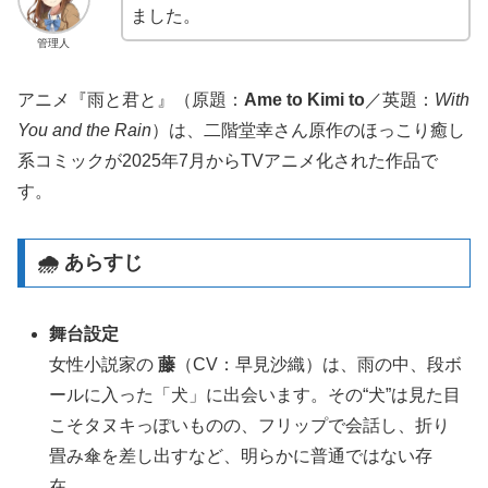
ました。
管理人
アニメ『雨と君と』（原題：
Ame to Kimi to
／英題：
With
You and the Rain
）は、二階堂幸さん原作のほっこり癒し
系コミックが2025年7月からTVアニメ化された作品で
す
。
🌧️ あらすじ
舞台設定
女性小説家の
藤
（CV：早見沙織）は、雨の中、段ボ
ールに入った「犬」に出会います。その“犬”は見た目
こそタヌキっぽいものの、フリップで会話し、折り
畳み傘を差し出すなど、明らかに普通ではない存
在
。