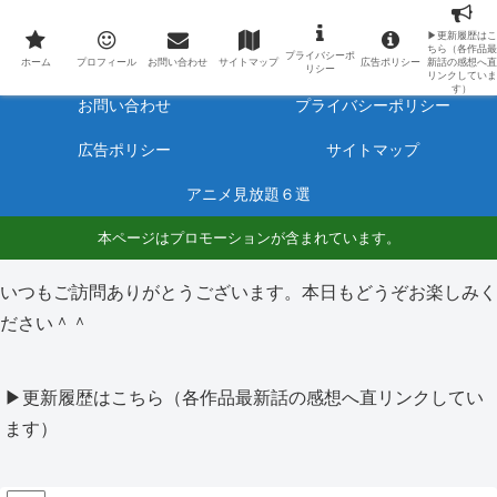
最新アニメのあらすじと感想をネタバレ有りで毎日更新しています。
▶更新履歴はこ
ちら（各作品最
プライバシーポ
ホーム
プロフィール
ホーム
プロフィール
お問い合わせ
サイトマップ
広告ポリシー
新話の感想へ直
リシー
リンクしていま
す）
お問い合わせ
プライバシーポリシー
広告ポリシー
サイトマップ
アニメ見放題６選
本ページはプロモーションが含まれています。
いつもご訪問ありがとうございます。本日もどうぞお楽しみく
ださい＾＾
▶更新履歴はこちら（各作品最新話の感想へ直リンクしてい
ます）