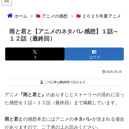
PR
ホーム
アニメの感想
２０２５年夏アニメ
雨と君と【アニメのネタバレ感想】１話～
１２話（最終回）
X
はてブ
2026.04.18
この記事は
約26分
で読めます。
アニメ
『雨と君と』
のあらすじとストーリーの流れに沿っ
た感想を１話～１２話（最終回）まで掲載しています。
雨と君と
の感想本文にはアニメの
ネタバレ
が含まれる場合
がありますので、ご了承の上お読みください。