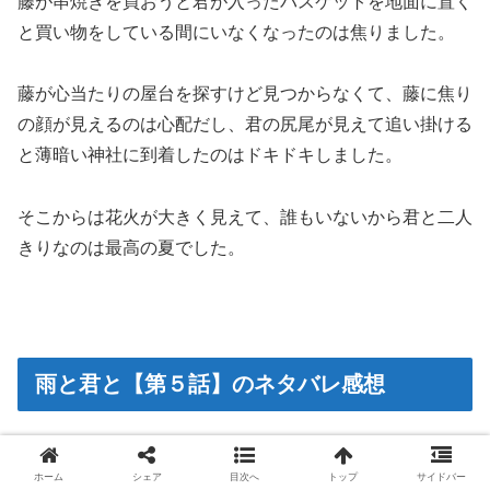
藤が串焼きを買おうと君が入ったバスケットを地面に置く
と買い物をしている間にいなくなったのは焦りました。
藤が心当たりの屋台を探すけど見つからなくて、藤に焦り
の顔が見えるのは心配だし、君の尻尾が見えて追い掛ける
と薄暗い神社に到着したのはドキドキしました。
そこからは花火が大きく見えて、誰もいないから君と二人
きりなのは最高の夏でした。
雨と君と【第５話】のネタバレ感想
「同じ月」
ホーム
シェア
目次へ
トップ
サイドバー