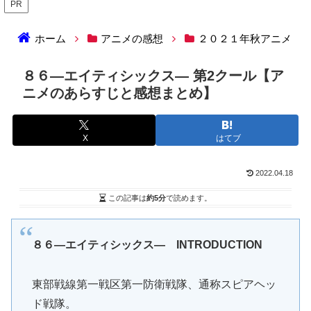
PR
ホーム
アニメの感想
２０２１年秋アニメ
８６―エイティシックス― 第2クール【ア
ニメのあらすじと感想まとめ】
X
はてブ
2022.04.18
この記事は
約5分
で読めます。
８６―エイティシックス― INTRODUCTION
東部戦線第一戦区第一防衛戦隊、通称スピアヘッ
ド戦隊。