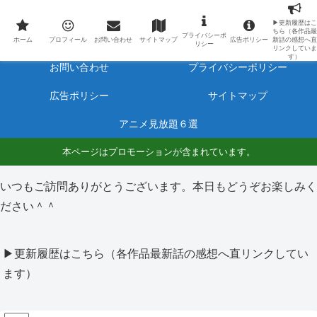
最新アニメのあらすじと感想をネタバレ有りで毎日更新しています。
▶更新履歴はこ
ちら（各作品最
プライバシーポ
ホーム
プロフィール
ホーム
プロフィール
お問い合わせ
サイトマップ
広告ポリシー
新話の感想へ直
リシー
リンクしていま
す）
お問い合わせ
プライバシーポリシー
広告ポリシー
サイトマップ
アニメ見放題６選
本ページはプロモーションが含まれています。
いつもご訪問ありがとうございます。本日もどうぞお楽しみく
ださい＾＾
▶更新履歴はこちら（各作品最新話の感想へ直リンクしてい
ます）