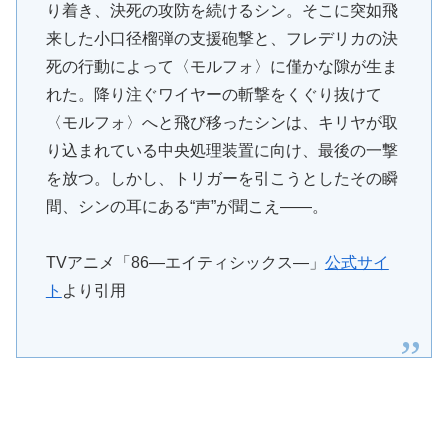
り着き、決死の攻防を続けるシン。そこに突如飛
来した小口径榴弾の支援砲撃と、フレデリカの決
死の行動によって〈モルフォ〉に僅かな隙が生ま
れた。降り注ぐワイヤーの斬撃をくぐり抜けて
〈モルフォ〉へと飛び移ったシンは、キリヤが取
り込まれている中央処理装置に向け、最後の一撃
を放つ。しかし、トリガーを引こうとしたその瞬
間、シンの耳にある“声”が聞こえ――。
TVアニメ「86―エイティシックス―」
公式サイ
ト
より引用