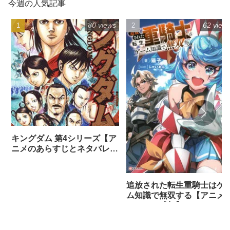
今週の人気記事
80 views
62 view
キングダム 第4シリーズ【ア
ニメのあらすじとネタバレ感
想まとめ（全話）】
追放された転生重騎士はゲ
ム知識で無双する【アニメ
ネタバレ感想】