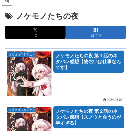
PR
ノケモノたちの夜
X
はてブ
２０２３年冬アニメ
ノケモノたちの夜 第１話のネ
タバレ感想【物乞いは仕事なん
です】
2024.08.02
２０２３年冬アニメ
ノケモノたちの夜 第２話のネ
タバレ感想【スノウと会うのが
早すぎる】