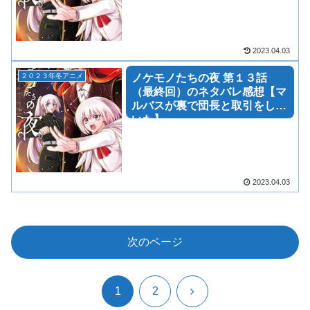
2023.04.03
２０２３年冬アニメ
ノケモノたちの夜 第１３話
（最終回）のネタバレ感想【マ
ルバスが裏で団長と取引をして
いた】
2023.04.03
次のページ
次
1
2