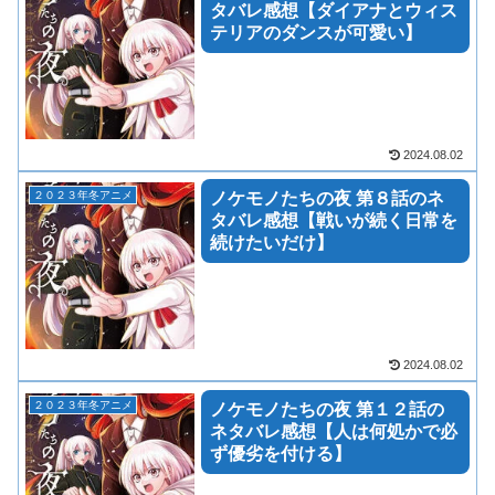
タバレ感想【ダイアナとウィス
テリアのダンスが可愛い】
2024.08.02
２０２３年冬アニメ
ノケモノたちの夜 第８話のネ
タバレ感想【戦いが続く日常を
続けたいだけ】
2024.08.02
２０２３年冬アニメ
ノケモノたちの夜 第１２話の
ネタバレ感想【人は何処かで必
ず優劣を付ける】