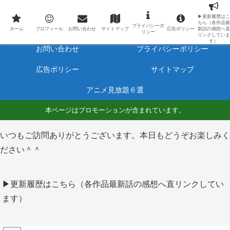
最新アニメのあらすじと感想をネタバレ有りで毎日更新しています。
▶更新履歴はこ
ちら（各作品最
プライバシーポ
ホーム
プロフィール
ホーム
プロフィール
お問い合わせ
サイトマップ
広告ポリシー
新話の感想へ直
リシー
リンクしていま
す）
お問い合わせ
プライバシーポリシー
広告ポリシー
サイトマップ
アニメ見放題６選
本ページはプロモーションが含まれています。
いつもご訪問ありがとうございます。本日もどうぞお楽しみく
ださい＾＾
▶更新履歴はこちら（各作品最新話の感想へ直リンクしてい
ます）