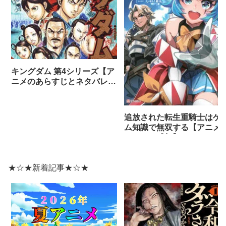
キングダム 第4シリーズ【ア
ニメのあらすじとネタバレ感
想まとめ（全話）】
追放された転生重騎士はゲ
ム知識で無双する【アニメ
ネタバレ感想】
★☆★新着記事★☆★