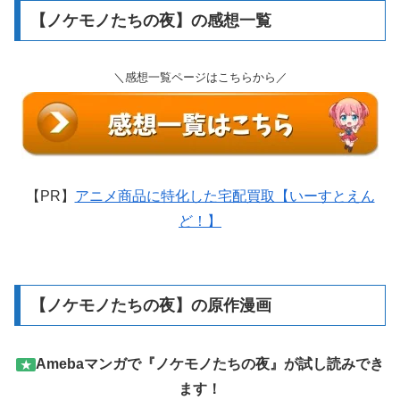
【ノケモノたちの夜】の感想一覧
＼感想一覧ページはこちらから／
【PR】
アニメ商品に特化した宅配買取【いーすとえん
ど！】
【ノケモノたちの夜】の原作漫画
Amebaマンガで『ノケモノたちの夜』が試し読みでき
★
ます！