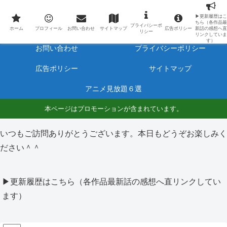
最新アニメのあらすじと感想をネタバレ有りで毎日更新しています。
▶更新履歴はこ
ちら（各作品最
プライバシーポ
ホーム
プロフィール
ホーム
プロフィール
お問い合わせ
サイトマップ
広告ポリシー
新話の感想へ直
リシー
リンクしていま
す）
お問い合わせ
プライバシーポリシー
広告ポリシー
サイトマップ
アニメ見放題６選
本ページはプロモーションが含まれています。
いつもご訪問ありがとうございます。本日もどうぞお楽しみく
ださい＾＾
▶更新履歴はこちら（各作品最新話の感想へ直リンクしてい
ます）