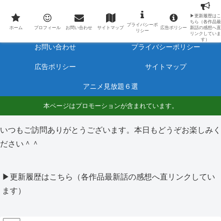
最新アニメのあらすじと感想をネタバレ有りで毎日更新しています。
▶更新履歴はこ
ちら（各作品最
プライバシーポ
ホーム
プロフィール
ホーム
プロフィール
お問い合わせ
サイトマップ
広告ポリシー
新話の感想へ直
リシー
リンクしていま
す）
お問い合わせ
プライバシーポリシー
広告ポリシー
サイトマップ
アニメ見放題６選
本ページはプロモーションが含まれています。
いつもご訪問ありがとうございます。本日もどうぞお楽しみく
ださい＾＾
▶更新履歴はこちら（各作品最新話の感想へ直リンクしてい
ます）