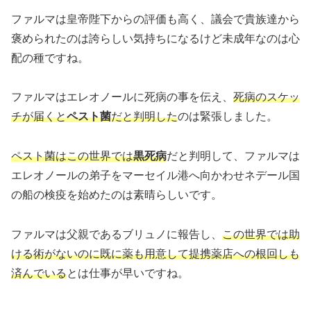
ファルマは皇帝陛下からの評価も高く、議会で貴族達から
褒められたのは誇らしい気持ちになるけど未成年なのは心
配の種ですね。
ファルマはエレオノールに死病の事を伝え、
死病のスケッ
チが届くと
ペスト菌
だと判明した
のは緊張しました。
ペスト菌はこの世界では
黒死病
だと判明して、ファルマは
エレオノールの弟子をマーセイル港へ向かわせネデール国
の船の検疫を始めたのは素晴らしいです。
ファルマは父親であるブリュノに報告し、
この世界では助
ける術がないのに既に薬も用意して提携薬店への根回しも
済んでいる
とは仕事が早いですね。