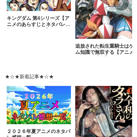
キングダム 第4シリーズ【ア
ニメのあらすじとネタバレ感
想まとめ（全話）】
追放された転生重騎士はゲ
ム知識で無双する【アニメ
ネタバレ感想】
★☆★新着記事★☆★
２０２６年夏アニメのネタバ