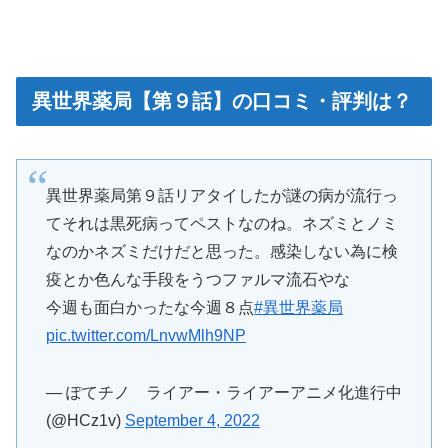
異世界薬局【第９話】の口コミ・評判は？
異世界薬局第９話リアタイしたが謎の病が流行っ
てそれは黒死病ってペストなのね。ネズミとノミ
なのかネズミだけだと思った。感染しない為に検
疫とか色んな手段をうつファルマ流石やな
今週も面白かったな今週８点
#異世界薬局
pic.twitter.com/LnvwMlh9NP
— ぽてチノ ライアー・ライアーアニメ化進行中
(@HCz1v)
September 4, 2022