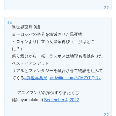
異世界薬局 9話
ヨーロッパの半分を壊滅させた黒死病
ヒロインより目立つ女皇帝再び（旦那はどこ
に？）
祭り気分から一転、ラスボスは地球も震撼させた
ペストとアンデッド
リアルとファンタジーを融合させて物語を組みて
てくる
#異世界薬局
pic.twitter.com/5ZM2YFQlRz
— アニメマンガ名探偵すやまたくじ
(@suyamatakuji)
September 4, 2022