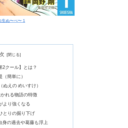
先生ぬ〜べ〜 1
次
第2クール】とは？
前提（簡単に）
鳴介（ぬえの めいすけ）
で描かれる物語の特徴
色がより強くなる
人ひとりの掘り下げ
～自身の過去や葛藤も浮上