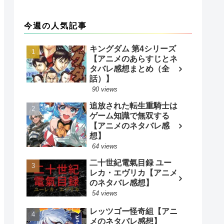
今週の人気記事
キングダム 第4シリーズ
【アニメのあらすじとネ
タバレ感想まとめ（全
話）】
90 views
追放された転生重騎士は
ゲーム知識で無双する
【アニメのネタバレ感
想】
64 views
二十世紀電氣目録 ユー
レカ・エヴリカ【アニメ
のネタバレ感想】
54 views
レッツゴー怪奇組【アニ
メのネタバレ感想】