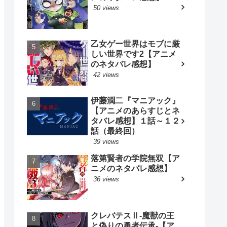
50 views
乙女ゲー世界はモブに厳
しい世界です2【アニメ
のネタバレ感想】
42 views
伊藤潤二『マニアック』
【アニメのあらすじとネ
タバレ感想】１話～１２
話（最終回）
39 views
落第賢者の学院無双【ア
ニメのネタバレ感想】
36 views
クレバテスⅡ-魔獣の王
と偽りの勇者伝承-【ア