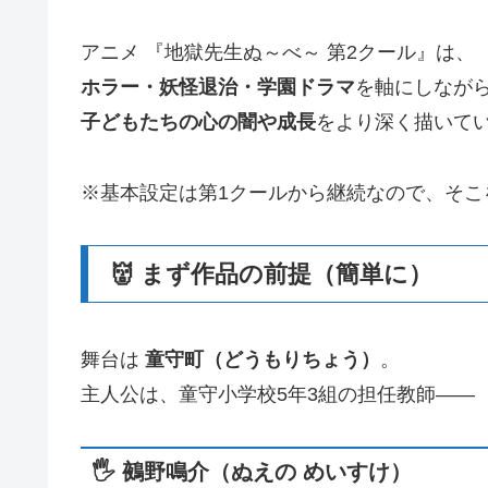
アニメ 『地獄先生ぬ～べ～ 第2クール』は、
ホラー・妖怪退治・学園ドラマ
を軸にしなが
子どもたちの心の闇や成長
をより深く描いて
※基本設定は第1クールから継続なので、そこ
👹 まず作品の前提（簡単に）
舞台は
童守町（どうもりちょう）
。
主人公は、童守小学校5年3組の担任教師――
🖐️ 鵺野鳴介（ぬえの めいすけ）