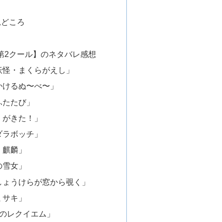
見どころ
第2クール】のネタバレ感想
妖怪・まくらがえし」
かけるぬ〜べ〜」
ふたたび」
」がきた！」
ダラボッチ」
・麒麟」
の雪女」
しょうけらが窓から覗く」
ミサキ」
のレクイエム」