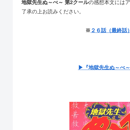
地獄先生ぬ～べ～ 第2クール
の感想本文には
了承の上お読みください。
※
２６話（最終話
▶『地獄先生ぬ～べ～