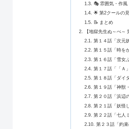
🎭 雰囲気・作風
🌟 第2クールの
📝 まとめ
【地獄先生ぬ～べ～ 
第１４話「次元
第１５話「時を
第１６話「雪女
第１７話「「Ａ
第１８話「ダイ
第１９話「神獣
第２０話「浜辺
第２１話「妖怪
第２２話「七人
第２３話「約束