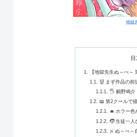
地獄
目
【地獄先生ぬ～べ～ 
👹 まず作品の
🖐️ 鵺野
📖 第2クール
🔥 ホラー
🧒 生徒一
⚔️ ぬ～べ