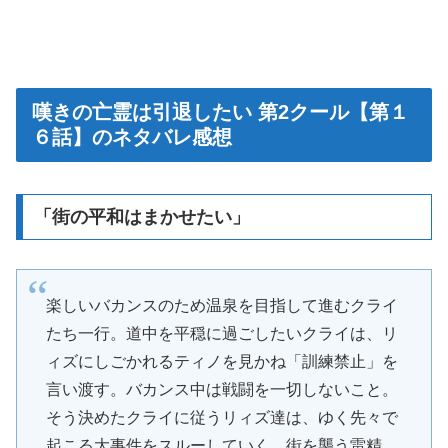
嘆きの亡霊は引退したい 第2クール【第１
６話】のネタバレ感想
「街の平和はまかせたい」
楽しいバカンスのため温泉を目指して進むクライ
たち一行。道中を平穏に過ごしたいクライは、リ
ィズにしごかれるティノを見かね「訓練禁止」を
言い渡す。バカンス中は戦闘を一切しないこと。
そう決めたクライに従うリィズ達は、ゆく先々で
起こる大事件をスルーしていく。街を襲う雷精、