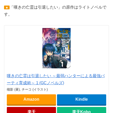
「嘆きの亡霊は引退したい」の原作はライトノベルで
★
す。
嘆きの亡霊は引退したい ～最弱ハンターによる最強パ
ーティ育成術～ 1 (GCノベルズ)
槻影 (著), チーコ (イラスト)
Amazon
Kindle
楽天
楽天Kobo