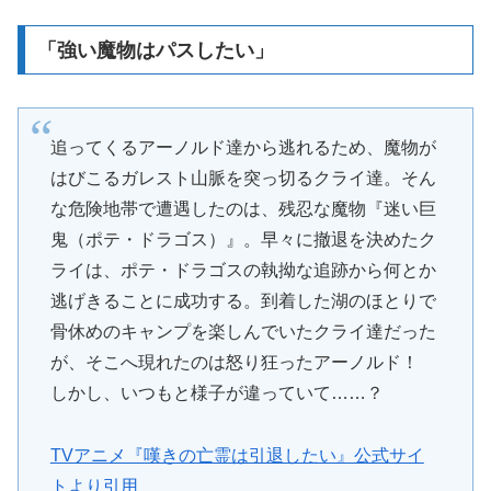
「強い魔物はパスしたい」
追ってくるアーノルド達から逃れるため、魔物が
はびこるガレスト山脈を突っ切るクライ達。そん
な危険地帯で遭遇したのは、残忍な魔物『迷い巨
鬼（ポテ・ドラゴス）』。早々に撤退を決めたク
ライは、ポテ・ドラゴスの執拗な追跡から何とか
逃げきることに成功する。到着した湖のほとりで
骨休めのキャンプを楽しんでいたクライ達だった
が、そこへ現れたのは怒り狂ったアーノルド！
しかし、いつもと様子が違っていて……？
TVアニメ『嘆きの亡霊は引退したい』公式サイ
トより引用