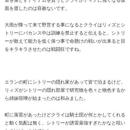
雷を落とすアイテムを貰うとクライがティノに強くなる仮
面を渡したのは容赦ないです。
大雨が降って来て野営する事になるとクライはリィズとシ
トリーにバカンス中は訓練を禁止すると伝えると、シトリ
ーが敢えて能力を低く保つ事で命懸けの戦いが出来ると目
をキラキラさせたのは戦闘狂ですね。
エランの町にシトリーの隠れ家があって皆で泊まるけど、
リィズがシトリーの隠れ部屋で研究物を色々と物色するか
ら姉妹喧嘩が始まったのは和みました。
町に落雷があったけどクライは騎士団が何とかしてくれる
と動く気配は無く、シトリーが誘雷薬強すぎたかなと呟い