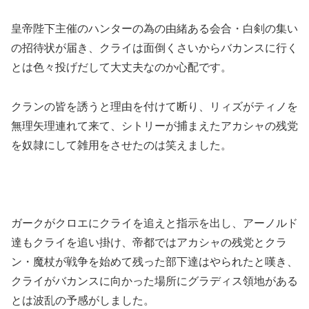
皇帝陛下主催のハンターの為の由緒ある会合・白剣の集い
の招待状が届き、クライは面倒くさいからバカンスに行く
とは色々投げだして大丈夫なのか心配です。
クランの皆を誘うと理由を付けて断り、リィズがティノを
無理矢理連れて来て、シトリーが捕まえたアカシャの残党
を奴隷にして雑用をさせたのは笑えました。
ガークがクロエにクライを追えと指示を出し、アーノルド
達もクライを追い掛け、帝都ではアカシャの残党とクラ
ン・魔杖が戦争を始めて残った部下達はやられたと嘆き、
クライがバカンスに向かった場所にグラディス領地がある
とは波乱の予感がしました。