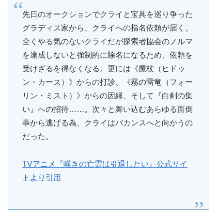
先日のオークションでクライと宝具を巡り争った
グラディス家から、クライへの指名依頼が届く。
全くやる気のないクライだが探索者協会のノルマ
を達成しないと強制的に除名になるため、依頼を
受けざるを得なくなる。更には《魔杖（ヒドゥ
ン・カース）》からの打診、《霧の雷竜（フォー
リン・ミスト）》からの因縁、そして『白剣の集
い』への招待……。次々と舞い込むあらゆる面倒
事から逃げる為、クライはバカンスへと向かうの
だった。
TVアニメ『嘆きの亡霊は引退したい』公式サイ
トより引用