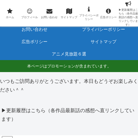
最新アニメのあらすじと感想をネタバレ有りで毎日更新しています。
▶更新履歴はこ
ちら（各作品最
プライバシーポ
ホーム
プロフィール
ホーム
プロフィール
お問い合わせ
サイトマップ
広告ポリシー
新話の感想へ直
リシー
リンクしていま
す）
お問い合わせ
プライバシーポリシー
広告ポリシー
サイトマップ
アニメ見放題６選
本ページはプロモーションが含まれています。
いつもご訪問ありがとうございます。本日もどうぞお楽しみく
ださい＾＾
▶更新履歴はこちら（各作品最新話の感想へ直リンクしてい
ます）