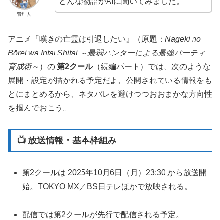
どんな物語かAIに聞いてみました。
管理人
アニメ『嘆きの亡霊は引退したい』（原題：
Nageki no
Bōrei wa Intai Shitai ～最弱ハンターによる最強パーティ
育成術～
）の
第2クール
（続編パート）では、次のような
展開・設定が描かれる予定だよ。公開されている情報をも
とにまとめるから、ネタバレを避けつつおおまかな方向性
を掴んでおこう。
📺 放送情報・基本枠組み
第2クールは 2025年10月6日（月）23:30 から放送開
始。TOKYO MX／BS日テレほかで放映される。
配信では第2クールが先行で配信される予定。