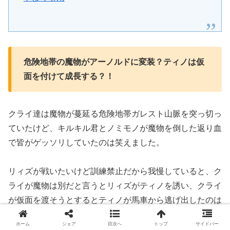
危険地帯の魔物がアーノルドに変装？ティノは仮
面を付けて成長する？！
クライ達は魔物が蔓延る危険地帯ガレスト山脈を突っ切っ
ていたけど、キルキル君とノミモノが魔物を倒した返り血
で皆がゲッソリしていたのは笑えました。
リィズが戦いたいけど訓練禁止だから我慢していると、ク
ライが魔物は別だと言うとリィズがティノを誘い、クライ
が仮面を渡そうとするとティノが馬車から逃げ出したのは
可哀想でした。
ホーム
シェア
目次へ
トップ
サイドバー