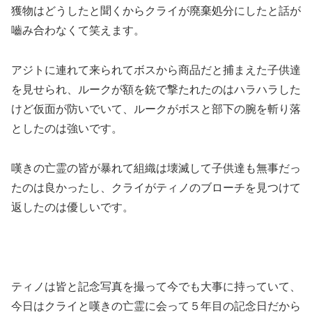
獲物はどうしたと聞くからクライが廃棄処分にしたと話が
嚙み合わなくて笑えます。
アジトに連れて来られてボスから商品だと捕まえた子供達
を見せられ、ルークが額を銃で撃たれたのはハラハラした
けど仮面が防いでいて、ルークがボスと部下の腕を斬り落
としたのは強いです。
嘆きの亡霊の皆が暴れて組織は壊滅して子供達も無事だっ
たのは良かったし、クライがティノのブローチを見つけて
返したのは優しいです。
ティノは皆と記念写真を撮って今でも大事に持っていて、
今日はクライと嘆きの亡霊に会って５年目の記念日だから