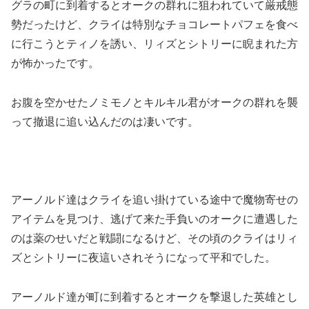
グラの町に到着するとオークの群れに狙われていて厳戒態
勢だったけど、クライは特別なチョコレートパフェを食べ
に行こうとティノを誘い、リィズとシトリーに睨まれた方
が怖かったです。
お腹を空かせたノミモノとキルキル君がオークの群れを襲
って撤退に追い込んだのは凄いです。
アーノルド達はクライを追い掛けている途中で魔物寄せの
アイテムを見つけ、逃げて来た手負いのオークに遭遇した
のは薬のせいだと戦闘になるけど、その頃のクライはリィ
ズとシトリーに夜這いされそうになって平和でした。
アーノルド達が町に到着するとオークを撃退した英雄とし