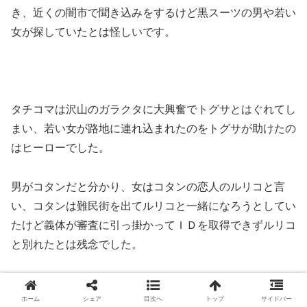
き、近くの闇市で聞き込みをするけど黒スーツの男や若い
女が探していたとは怪しいです。
タチコマは沢山のガラクタに大興奮でトグサとはぐれてし
まい、若い女が路地に連れ込まれたのをトグサが助けたの
はヒーローでした。
男がコタンだと分かり、女はコタンの恋人のルリコと言
い、コタンは難民街を出てルリコと一緒になろうとしてい
たけど義体が審査に引っ掛かってＩＤを取得できずルリコ
と別れたとは残念でした。
ホーム
シェア
目次へ
トップ
サイドバー