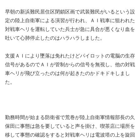
早朝の新浜難民居住区閉鎖区画で武装難民がいるという設
定の陸上自衛軍による演習が行われ、ＡＩ戦車に狙われた
対戦車ヘリを運転していた兵士が急に具合が悪くなり血を
吐いて心肺停止したのはハラハラしました。
支援ＡＩにより墜落は免れたけどパイロットの電脳の生存
信号があるのでＡＩが管制からの信号を無視し、他の対戦
車ヘリが飛び立ったのは何が起きたのかドキドキしまし
た。
勤務時間が始まる防衛省で荒巻が陸上自衛軍情報部長の久
保田に事態は急を要していると声を掛け、喫茶店に場所を
移して事態の確認をすると対戦車ヘリは電波塔の上を旋回