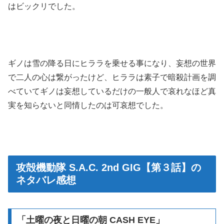
はビックリでした。
ギノは雪の降る日にヒララを乗せる事になり、妄想の世界
で二人の心は繋がったけど、ヒララは素子で暗殺計画を調
べていてギノは妄想しているだけの一般人で哀れなほど真
実を知らないと同情したのは可哀想でした。
攻殻機動隊 S.A.C. 2nd GIG【第３話】の
ネタバレ感想
「土曜の夜と日曜の朝 CASH EYE」