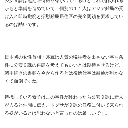
公安９課は無期限待機命令が出ているけどこれで解かれる
かもと準備を進めていて、個別の１１人はアジア難民の受
け入れ即時撤廃と招慰難民居住区の完全閉鎖を要求してい
るのは酷いです。
日本初の女性首相・茅葺は人質の犠牲者を出さない事を条
件に公安９課の再建を考えてもいいとは期待させるけど、
諸手続きの書類を今から作るとは役所仕事は融通が利かな
くて面倒ですね。
待機している素子はこの事件が終わったら公安９課に新人
が入ると仲間に伝え、トグサが９課の任務に付いて来られ
る奴がいるとは思わないと言ったのは厳しいです。