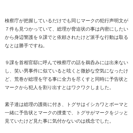
検察庁が把握しているだけでも同じマークの犯行声明文が
７件も見つかっていて、総理が脅迫状の事は内密にしたい
から身辺警護を９課でと依頼されたけど派手な行動は取る
なとは勝手ですね。
９課を首相官邸に呼んで検察庁の話を鵜呑みには出来ない
し、笑い男事件に似ていると呟くと微妙な空気になったけ
ど、荒巻が総理を守る事に全力を尽くすと同時に予告状と
マークから犯人を割り出すとはワクワクしました。
素子達は総理の護衛に付き、トグサはイシカワとボーマと
一緒に予告状とマークの捜査で、トグサがマークをジッと
見ていたけど見た事に気付かないのは残念でした。