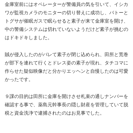
金庫室前にはオペレーターが警備員の気を引いて、イシカ
ワが監視カメラのモニターの切り替えに成功し、バトーと
トグサが催眠ガスで眠らせると素子が来て金庫室を開け、
中の警備システムは切れていないようだけど素子が挑むの
はドキドキしました。
賊が侵入したのがバレて素子が閉じ込められ、田所と荒巻
が部下を連れて行くとドレス姿の素子が現れ、タチコマに
作らせた疑似映像だと分かりエッヘンと自慢したのは可愛
かったです。
９課の目的は田所に金庫を開けさせ札束の通しナンバーを
確認する事で、薬島元幹事長の隠し財産を管理していて脱
税と資金洗浄で逮捕されたのはお見事でした。