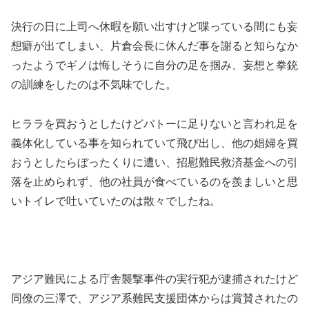
決行の日に上司へ休暇を願い出すけど喋っている間にも妄
想癖が出てしまい、片倉会長に休んだ事を謝ると知らなか
ったようでギノは悔しそうに自分の足を掴み、妄想と拳銃
の訓練をしたのは不気味でした。
ヒララを買おうとしたけどバトーに足りないと言われ足を
義体化している事を知られていて飛び出し、他の娼婦を買
おうとしたらぼったくりに遭い、招慰難民救済基金への引
落を止められず、他の社員が食べているのを羨ましいと思
いトイレで吐いていたのは散々でしたね。
アジア難民による庁舎襲撃事件の実行犯が逮捕されたけど
同僚の三澤で、アジア系難民支援団体からは賞賛されたの