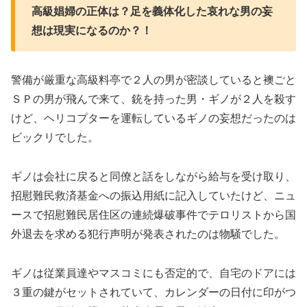
高級娼婦の正体は？足を義体化した哀れな男の妄
想は現実になるのか？！
警備が厳重な高級料亭で２人の男が密談していると襖ごと
ＳＰの男が飛んで来て、銃を持った男・ギノが２人を殺す
けど、ヘリコプターを運転しているギノの妄想だったのは
ビックリでした。
ギノは会社に戻ると同僚と話をしながら給与を受け取り、
招慰難民救済基金への振込用紙に記入していたけど、ニュ
ースで招慰難民居住区の連続爆破事件でテロリストから国
外退去を求める犯行声明が発表されたのは物騒でした。
ギノは従業員達やマスコミにも否定的で、自宅のドアには
３重の鍵がセットされていて、カレンダーの日付に印がつ