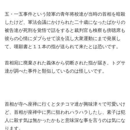
五・一五事件という陸軍の青年将校達が当時の首相を暗殺
したけど、軍法会議にかけられた二十歳になったばかりの
被告達が死刑を覚悟で話をすると裁判官も検察も傍聴席も
彼らの心情にダブらせて涙を流し大衆運動にまで発展し
て、嘆願書と１１本の指が送られて来たとは恐いです。
首相宛に廃棄された義体から切断された指が届き、トグサ
達が調べた事件と類似しているのは怪しいです。
首相が寺へ座禅に行くとタチコマ達が興味津々で可愛いけ
ど、首相が座禅中に男に狙われハラハラしたし、素子は犯
人に殺す気は無かったかもと意味深な事を言うのは気にな
ります。