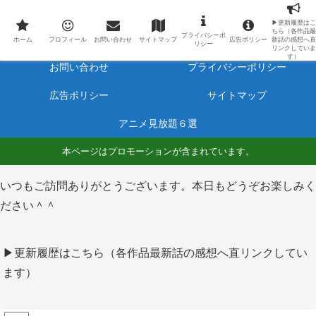
最新アニメのあらすじと感想をネタバレ有りで毎日更新しています。
▶更新履歴はこ
ちら（各作品最
プライバシーポ
ホーム
プロフィール
ホーム
プロフィール
お問い合わせ
サイトマップ
広告ポリシー
新話の感想へ直
リシー
リンクしていま
す）
お問い合わせ
プライバシーポリシー
広告ポリシー
サイトマップ
アニメ見放題６選
本ページはプロモーションが含まれています。
いつもご訪問ありがとうございます。本日もどうぞお楽しみく
ださい＾＾
▶更新履歴はこちら（各作品最新話の感想へ直リンクしてい
ます）