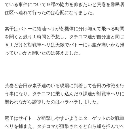
ている事件について９課の協力を仰ぎたいと荒巻を難民居
住区へ連れて行ったのは心配になりました。
素子はバトーに給油ヘリが各機体に分け与えて飛べる時間
を聞くと残り１時間と予想し、タチコマ達が自分達と同じ
ＡＩだけど対戦車ヘリは天敵でバトーにお腹が痛いから帰
っていいかと聞いたのは笑えました。
荒巻と合田が素子達のいる現場に到着して合田の作戦を行
う事になり、タチコマに乗り込んだ９課達が対戦車ヘリに
襲われながら誘導したのはハラハラしました。
素子はサイトーが狙撃しやすいようにターゲットの対戦車
ヘリを捕まえ、タチコマが狙撃されると自ら紐を掴んでヘ