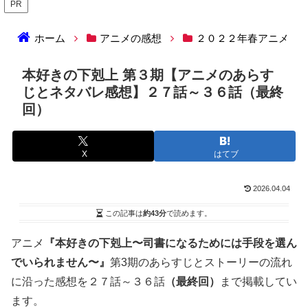
PR
ホーム
アニメの感想
２０２２年春アニメ
本好きの下剋上 第３期【アニメのあらす
じとネタバレ感想】２７話～３６話（最終
回）
X
はてブ
2026.04.04
この記事は
約43分
で読めます。
アニメ
『本好きの下剋上〜司書になるためには手段を選ん
でいられません〜』
第3期のあらすじとストーリーの流れ
に沿った感想を２７話～３６話
（最終回）
まで掲載してい
ます。