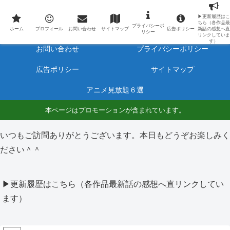
最新アニメのあらすじと感想をネタバレ有りで毎日更新しています。
▶更新履歴はこ
ちら（各作品最
プライバシーポ
ホーム
プロフィール
ホーム
プロフィール
お問い合わせ
サイトマップ
広告ポリシー
新話の感想へ直
リシー
リンクしていま
す）
お問い合わせ
プライバシーポリシー
広告ポリシー
サイトマップ
アニメ見放題６選
本ページはプロモーションが含まれています。
いつもご訪問ありがとうございます。本日もどうぞお楽しみく
ださい＾＾
▶更新履歴はこちら（各作品最新話の感想へ直リンクしてい
ます）