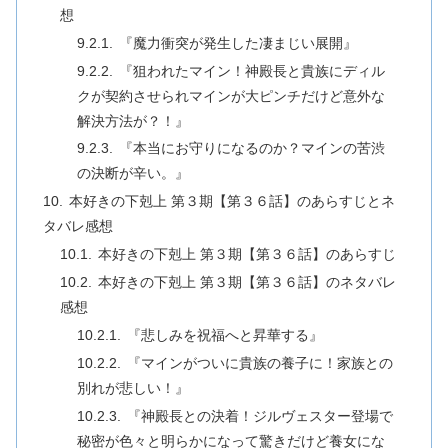
想
『魔力衝突が発生した凄まじい展開』
『狙われたマイン！神殿長と貴族にディル
クが契約させられマインが大ピンチだけど意外な
解決方法が？！』
『本当にお守りになるのか？マインの苦渋
の決断が辛い。』
本好きの下剋上 第３期【第３６話】のあらすじとネ
タバレ感想
本好きの下剋上 第３期【第３６話】のあらすじ
本好きの下剋上 第３期【第３６話】のネタバレ
感想
『悲しみを祝福へと昇華する』
『マインがついに貴族の養子に！家族との
別れが悲しい！』
『神殿長との決着！ジルヴェスター登場で
秘密が色々と明らかになって驚きだけど養女にな