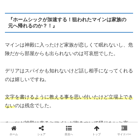
『ホームシックが加速する！狙われたマインは家族の
元へ帰れるのか？！』
マインは神殿に入ったけど家族が恋しくて眠れないし、危
険だから部屋からも出られないのは可哀想でした。
デリアはスパイかも知れないけど話し相手になってくれる
のは嬉しいですね。
文字を書けるように教える事を思い付いたけど立場上でき
ない
のは残念でした。
ルッツが神殿に来るとマインが抱きついて帰りたいと言っ
たのも可哀想でしたね。
ホーム
シェア
目次へ
トップ
サイドバー