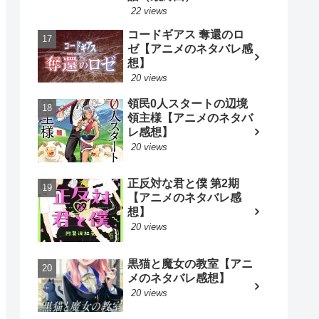
22 views
コードギアス 奪還のロ
ゼ【アニメのネタバレ感
想】
20 views
領民0人スタートの辺境
領主様【アニメのネタバ
レ感想】
20 views
正反対な君と僕 第2期
【アニメのネタバレ感
想】
20 views
黒猫と魔女の教室【アニ
メのネタバレ感想】
20 views