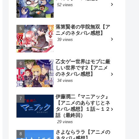
52 views
落第賢者の学院無双【ア
ニメのネタバレ感想】
39 views
乙女ゲー世界はモブに厳
しい世界です2【アニメ
のネタバレ感想】
34 views
伊藤潤二『マニアック』
【アニメのあらすじとネ
タバレ感想】１話～１２
話（最終回）
29 views
さよならララ【アニメの
ネタバレ感想】