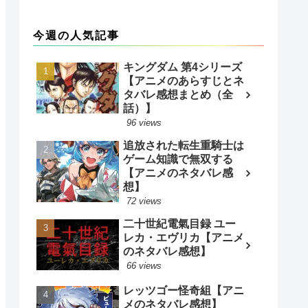
今週の人気記事
キングダム 第4シリーズ
【アニメのあらすじとネ
タバレ感想まとめ（全
話）】
96 views
追放された転生重騎士は
ゲーム知識で無双する
【アニメのネタバレ感
想】
72 views
二十世紀電氣目録 ユー
レカ・エヴリカ【アニメ
のネタバレ感想】
66 views
レッツゴー怪奇組【アニ
メのネタバレ感想】