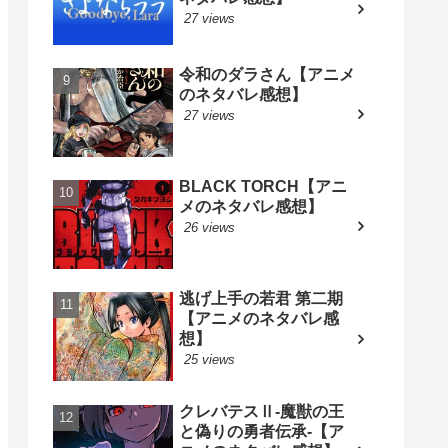
27 views
令和のダラさん【アニメ
のネタバレ感想】
27 views
BLACK TORCH【アニ
メのネタバレ感想】
26 views
逃げ上手の若君 第二期
【アニメのネタバレ感
想】
25 views
クレバテスⅡ-魔獣の王
と偽りの勇者伝承-【ア