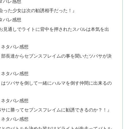
タバレ感想
会った少女は次の勧誘相手だった！』
タバレ感想
お見通しでライトに背中を押されたスバルは本気を出
とネタバレ感想
？部長達からセブンスフレイムの事を聞いたツバサが決
とネタバレ感想
トはツバサを倒して一緒にハルマを倒す仲間に出来るの
とネタバレ感想
バサに勝ってセブンスフレイムに勧誘できるのか？！』
とネタバレ感想
マとのバトルを決めた皆だけどライトが先走ってバトル