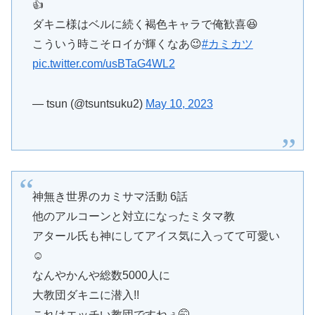
👍
ダキニ様はベルに続く褐色キャラで俺歓喜😆
こういう時こそロイが輝くなあ😉
#カミカツ
pic.twitter.com/usBTaG4WL2
— tsun (@tsuntsuku2)
May 10, 2023
神無き世界のカミサマ活動 6話
他のアルコーンと対立になったミタマ教
アタール氏も神にしてアイス気に入ってて可愛い
☺️
なんやかんや総数5000人に
大教団ダキニに潜入!!
これはエッチい教団ですねぇ🤭