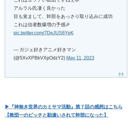
アルラル氏凄く良かった
目も覚まして、幹部をあっさり取り込みに成功
これは信者数爆増の予感🎉
pic.twitter.com/7DeJUS6YeK
— ガジェ好きアニメ好きマン
(@5XvXPBkVXpOdzY2)
May 11, 2023
▶『神無き世界のカミサマ活動』第７話の感想はこちら
【教団一のビッチと勘違いされて幹部になった】