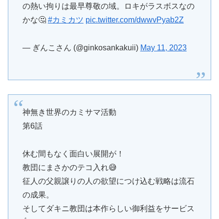
の熱い拘りは最早尊敬の域。ロキがラスボスなの
かな🤔
#カミカツ
pic.twitter.com/dwwvPyab2Z
— ぎんこさん (@ginkosankakuii)
May 11, 2023
神無き世界のカミサマ活動
第6話
休む間もなく面白い展開が！
教団にまさかのテコ入れ😅
征人の父親譲りの人の欲望につけ込む戦略は流石
の成果。
そしてダキニ教団は本作らしい御利益をサービス