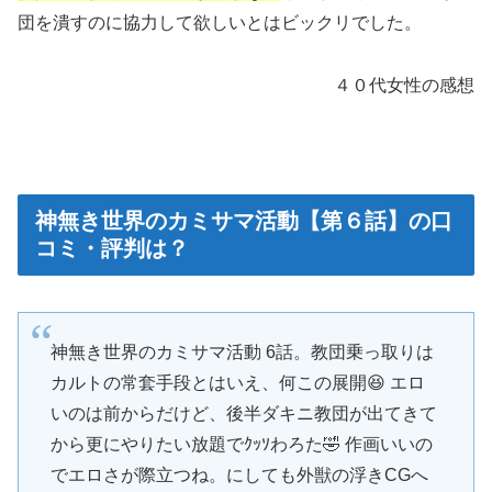
団を潰すのに協力して欲しいとはビックリでした。
４０代女性の感想
神無き世界のカミサマ活動【第６話】の口
コミ・評判は？
神無き世界のカミサマ活動 6話。教団乗っ取りは
カルトの常套手段とはいえ、何この展開😆 エロ
いのは前からだけど、後半ダキニ教団が出てきて
から更にやりたい放題でｸｯｿわろた🤣 作画いいの
でエロさが際立つね。にしても外獣の浮きCGへ