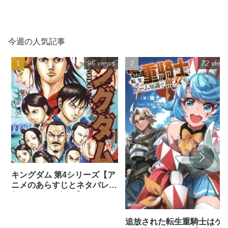
今週の人気記事
96 views
72 view
キングダム 第4シリーズ【ア
ニメのあらすじとネタバレ感
想まとめ（全話）】
追放された転生重騎士はゲ