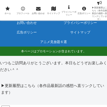
最新アニメのあらすじと感想をネタバレ有りで毎日更新しています。
▶更新履歴はこ
ちら（各作品最
プライバシーポ
ホーム
プロフィール
ホーム
プロフィール
お問い合わせ
サイトマップ
広告ポリシー
新話の感想へ直
リシー
リンクしていま
す）
お問い合わせ
プライバシーポリシー
広告ポリシー
サイトマップ
アニメ見放題６選
本ページはプロモーションが含まれています。
いつもご訪問ありがとうございます。本日もどうぞお楽しみく
ださい＾＾
▶更新履歴はこちら（各作品最新話の感想へ直リンクしてい
ます）