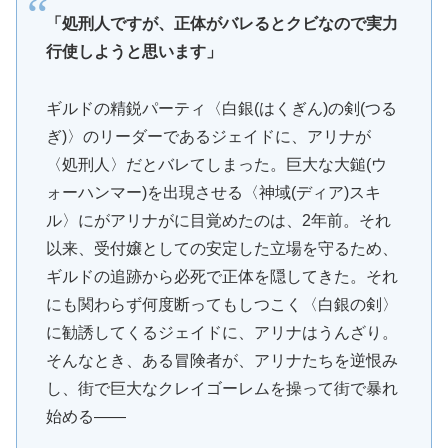
「処刑人ですが、正体がバレるとクビなので実力
行使しようと思います」
ギルドの精鋭パーティ〈白銀(はくぎん)の剣(つる
ぎ)〉のリーダーであるジェイドに、アリナが
〈処刑人〉だとバレてしまった。巨大な大鎚(ウ
ォーハンマー)を出現させる〈神域(ディア)スキ
ル〉にがアリナがに目覚めたのは、2年前。それ
以来、受付嬢としての安定した立場を守るため、
ギルドの追跡から必死で正体を隠してきた。それ
にも関わらず何度断ってもしつこく〈白銀の剣〉
に勧誘してくるジェイドに、アリナはうんざり。
そんなとき、ある冒険者が、アリナたちを逆恨み
し、街で巨大なクレイゴーレムを操って街で暴れ
始める――