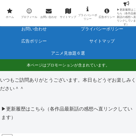
最新アニメのあらすじと感想をネタバレ有りで毎日更新しています。
▶更新履歴はこ
ちら（各作品最
プライバシーポ
ホーム
プロフィール
ホーム
プロフィール
お問い合わせ
サイトマップ
広告ポリシー
新話の感想へ直
リシー
リンクしていま
す）
お問い合わせ
プライバシーポリシー
広告ポリシー
サイトマップ
アニメ見放題６選
本ページはプロモーションが含まれています。
いつもご訪問ありがとうございます。本日もどうぞお楽しみく
ださい＾＾
▶更新履歴はこちら（各作品最新話の感想へ直リンクしてい
ます）