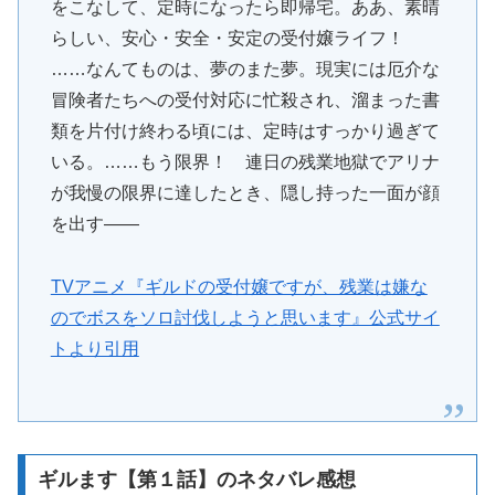
をこなして、定時になったら即帰宅。ああ、素晴
らしい、安心・安全・安定の受付嬢ライフ！
……なんてものは、夢のまた夢。現実には厄介な
冒険者たちへの受付対応に忙殺され、溜まった書
類を片付け終わる頃には、定時はすっかり過ぎて
いる。……もう限界！ 連日の残業地獄でアリナ
が我慢の限界に達したとき、隠し持った一面が顔
を出す――
TVアニメ『ギルドの受付嬢ですが、残業は嫌な
のでボスをソロ討伐しようと思います』公式サイ
トより引用
ギルます【第１話】のネタバレ感想