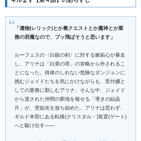
ギルます【第４話】のあらすじ
「遺物(レリック)とか裏クエストとか魔神とか業
務の邪魔なので、ブッ飛ばそうと思います」
ルーフェスの〈白銀の剣〉に対する嫉妬心が暴走
し、アリナは「白亜の塔」の攻略から外されるこ
とになった。得体のしれない危険なダンジョンに
挑むジェイドたちを気にかけながらも、受付嬢と
しての業務に勤しむアリナ。そんな中、ジェイド
から渡された仲間の窮地を報せる「導きの結晶
片」が、突如光を放ち始めた。アリナは思わず、
ギルド本部にある転移(クリスタル・)装置(ゲート)
へと駆け出す――