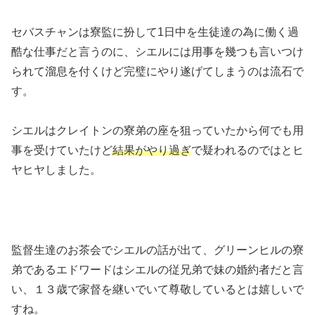
セバスチャンは寮監に扮して1日中を生徒達の為に働く過
酷な仕事だと言うのに、シエルには用事を幾つも言いつけ
られて溜息を付くけど完璧にやり遂げてしまうのは流石で
す。
シエルはクレイトンの寮弟の座を狙っていたから何でも用
事を受けていたけど
結果がやり過ぎ
で疑われるのではとヒ
ヤヒヤしました。
監督生達のお茶会でシエルの話が出て、グリーンヒルの寮
弟であるエドワードはシエルの従兄弟で妹の婚約者だと言
い、１３歳で家督を継いでいて尊敬しているとは嬉しいで
すね。