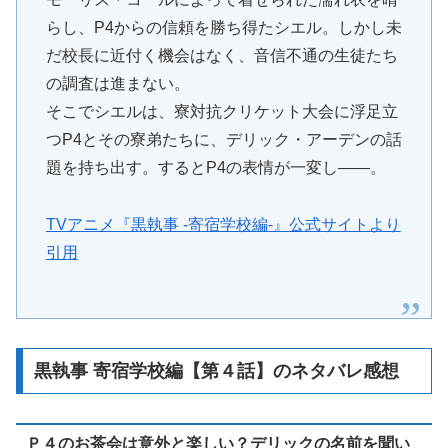
らし、P4からの信頼を勝ち得たシエル。しかし未
だ校長に近付く機会はなく、音信不通の生徒たち
の調査は進まない。
そこでシエルは、寮対抗クリケット大会に浮足立
つP4とその寮弟たちに、デリック・アーデンの話
題を持ち出す。するとP4の表情が一変し――。
TVアニメ『黒執事 -寄宿学校編-』公式サイトより
引用
黒執事 寄宿学校編【第４話】のネタバレ感想
Ｐ４のお茶会は意外と楽しい？デリックの名前を聞い