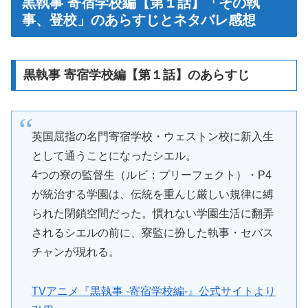
黒執事 寄宿学校編【第１話】「その執
事、登校」のあらすじとネタバレ感想
黒執事 寄宿学校編【第１話】のあらすじ
英国屈指の名門寄宿学校・ウェストン校に新入生
として通うことになったシエル。
4つの寮の監督生（ルビ：プリーフェクト）・P4
が統治する学園は、伝統を重んじ厳しい規律に縛
られた閉鎖空間だった。慣れない学園生活に翻弄
されるシエルの前に、寮監に扮した執事・セバス
チャンが現れる。
TVアニメ『黒執事 -寄宿学校編-』公式サイトより