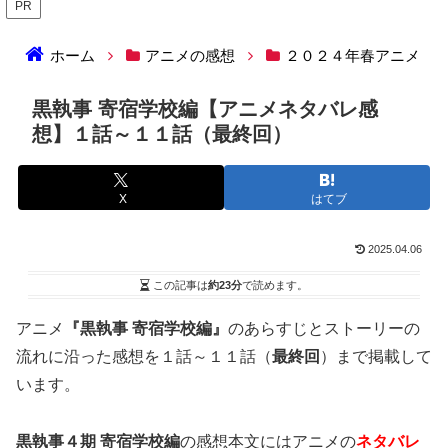
PR
ホーム
アニメの感想
２０２４年春アニメ
黒執事 寄宿学校編【アニメネタバレ感
想】１話～１１話（最終回）
X
はてブ
2025.04.06
この記事は
約23分
で読めます。
アニメ
『黒執事 寄宿学校編』
のあらすじとストーリーの
流れに沿った感想を１話～１１話（
最終回
）まで掲載して
います。
黒執事４期 寄宿学校編
の感想本文にはアニメの
ネタバレ