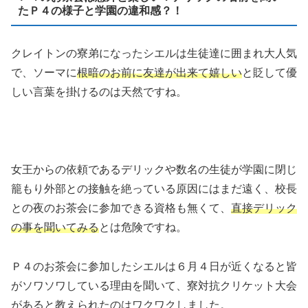
たＰ４の様子と学園の違和感？！
クレイトンの寮弟になったシエルは生徒達に囲まれ大人気
で、ソーマに
根暗のお前に友達が出来て嬉しい
と貶して優
しい言葉を掛けるのは天然ですね。
女王からの依頼であるデリックや数名の生徒が学園に閉じ
籠もり外部との接触を絶っている原因にはまだ遠く、校長
との夜のお茶会に参加できる資格も無くて、
直接デリック
の事を聞いてみる
とは危険ですね。
Ｐ４のお茶会に参加したシエルは６月４日が近くなると皆
がソワソワしている理由を聞いて、寮対抗クリケット大会
があると教えられたのはワクワクしました。