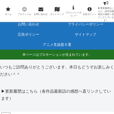
最新アニメのあらすじと感想をネタバレ有りで毎日更新しています。
▶更新履歴はこ
ちら（各作品最
プライバシーポ
ホーム
プロフィール
ホーム
プロフィール
お問い合わせ
サイトマップ
広告ポリシー
新話の感想へ直
リシー
リンクしていま
す）
お問い合わせ
プライバシーポリシー
広告ポリシー
サイトマップ
アニメ見放題６選
本ページはプロモーションが含まれています。
いつもご訪問ありがとうございます。本日もどうぞお楽しみく
ださい＾＾
▶更新履歴はこちら（各作品最新話の感想へ直リンクしてい
ます）