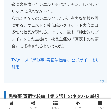
寮に火を放ったシエルとセバスチャン。しかしデ
リックは現れなかった。
八方ふさがりのシエルだったが、有力な情報を耳
にする。ウェストン校伝統のクリケット大会には
多忙な校長が現れる。そして、最も『紳士的なプ
レイ』をした生徒は、校長主催の『真夜中のお茶
会』に招待されるというのだ。
TVアニメ『黒執事 -寄宿学校編-』公式サイトより
引用
黒執事 寄宿学校編【第５話】のネタバレ感想
ホーム
シェア
目次へ
トップ
サイドバー