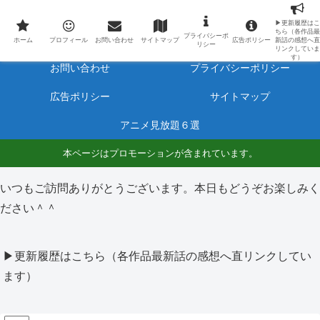
最新アニメのあらすじと感想をネタバレ有りで毎日更新しています。
▶更新履歴はこ
ちら（各作品最
プライバシーポ
ホーム
プロフィール
ホーム
プロフィール
お問い合わせ
サイトマップ
広告ポリシー
新話の感想へ直
リシー
リンクしていま
す）
お問い合わせ
プライバシーポリシー
広告ポリシー
サイトマップ
アニメ見放題６選
本ページはプロモーションが含まれています。
いつもご訪問ありがとうございます。本日もどうぞお楽しみく
ださい＾＾
▶更新履歴はこちら（各作品最新話の感想へ直リンクしてい
ます）