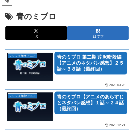
PR
青のミブロ
X
はてブ
２０２６年冬アニメ
青のミブロ 第二期 芹沢暗殺編
【アニメのネタバレ感想】２５
話～３８話（最終回）
2026.03.28
２０２４年秋アニメ
青のミブロ【アニメのあらすじ
とネタバレ感想】１話～２４話
（最終回）
2025.12.21