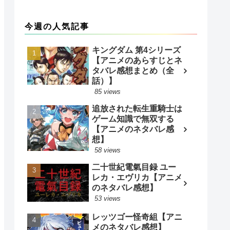
今週の人気記事
キングダム 第4シリーズ
【アニメのあらすじとネ
タバレ感想まとめ（全
話）】
85 views
追放された転生重騎士は
ゲーム知識で無双する
【アニメのネタバレ感
想】
58 views
二十世紀電氣目録 ユー
レカ・エヴリカ【アニメ
のネタバレ感想】
53 views
レッツゴー怪奇組【アニ
メのネタバレ感想】