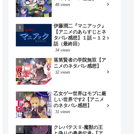
48 views
伊藤潤二『マニアック』
【アニメのあらすじとネ
タバレ感想】１話～１２
話（最終回）
34 views
落第賢者の学院無双【ア
ニメのネタバレ感想】
32 views
乙女ゲー世界はモブに厳
しい世界です2【アニメ
のネタバレ感想】
31 views
クレバテスⅡ-魔獣の王
と偽りの勇者伝承-【ア