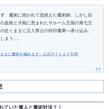
れず、魔術に焼かれて息絶えた魔術師。しかし目
術の血統と才能に恵まれたサルーム王国の第七王
味の赴くままに立入禁止の封印書庫へ潜り込み、
てしまう…。
気ままに魔術を極めます』公式サイトより引用
想
れていた魔人と魔術対決？！