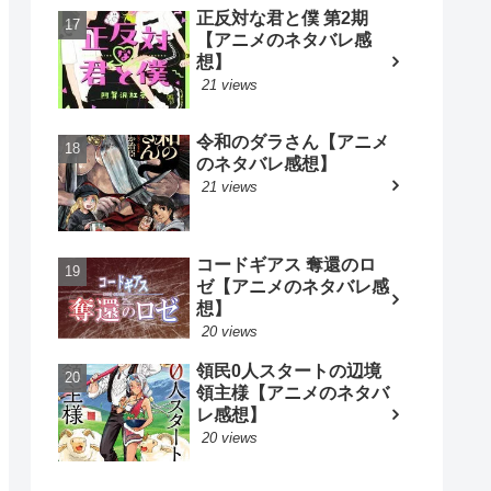
正反対な君と僕 第2期
【アニメのネタバレ感
想】
21 views
令和のダラさん【アニメ
のネタバレ感想】
21 views
コードギアス 奪還のロ
ゼ【アニメのネタバレ感
想】
20 views
領民0人スタートの辺境
領主様【アニメのネタバ
レ感想】
20 views