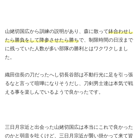
山姥切国広から訓練の説明があり、森に散って
鉢合わせし
たら勝負をして降参させたら勝ち
で、制限時間の日没まで
に残っていた人数が多い部隊の勝利とはワクワクしまし
た。
織田信長の刀だったへし切長谷部は不動行光に足を引っ張
るなと言って喧嘩になりそうだし、刀剣男士達は本気で戦
える事を楽しんでいるようで良かったです。
三日月宗近と出会った山姥切国広は本当にこれで良かった
のかと弱音を吐くけど、三日月宗近が襲い掛かって来て皆