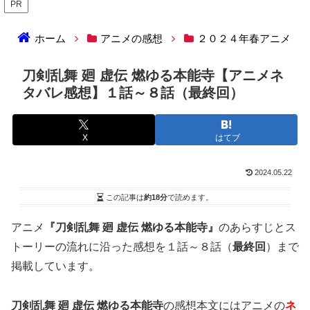
PR
ホーム
アニメの感想
２０２４年春アニメ
刀剣乱舞 廻 虚伝 燃ゆる本能寺【アニメネ
タバレ感想】１話～８話（最終回）
X
はてブ
2024.05.22
この記事は
約18分
で読めます。
アニメ
『刀剣乱舞 廻 虚伝 燃ゆる本能寺』
のあらすじとス
トーリーの流れに沿った感想を１話～８話（
最終回
）まで
掲載しています。
刀剣乱舞 廻 虚伝 燃ゆる本能寺
の感想本文にはアニメの
ネ