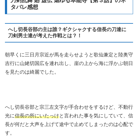
刀剣乱舞 廻 虚伝 燃ゆる本能寺【第３話】のネ
タバレ感想
へし切長谷部の主は誰？ギクシャクする信長の刀達に
刀剣男士達が考えた作戦とは？！
朝早くに三日月宗近が馬を走らせようと歌仙兼定と陸奥守
吉行に山姥切国広を連れ出し、崖の上から海に浮かぶ朝日
を見たのは綺麗でした。
へし切長谷部と宗三左文字が手合わせをするけど、不動行
光に
信長の所にいたっけ
と言われた事を気にしていて、信
長が何だと大声を上げて途中で止めてしまったのは心配で
す。