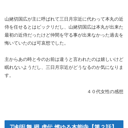
山姥切国広が主に呼ばれて三日月宗近に代わって本丸の近
侍を任せるとはビックリだし、山姥切国広は本丸が出来た
最初の近侍だったけど仲間を守る事が出来なかった過去を
悔いていたのは可哀想でした。
主からあの時と今のお前は違うと言われたのは嬉しいけど
眠れないようだし、三日月宗近がどうなるのか気になりま
す。
４０代女性の感想
刀剣乱舞 廻 虚伝 燃ゆる本能寺【第２話】