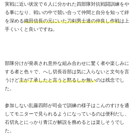
実戦に近い状況で６人に分かれた四部隊対抗戦闘訓練をや
る事になり、戦いの中で競い合って仲間と自分を知って絆
を深める
織田信長の元にいた刀剣男士達の仲良し作戦
は上
手くいくと良いですね。
部隊分けが発表され意外な組み合わせに驚く者や楽しみに
する者と色々で、へし切長谷部は気に入らないと文句を言
うけど
主が了承したと言うと黙るしか無い
のは残念でし
た。
参加しない乱藤四郎が司会で訓練の様子はこんのすけを通
してモニターで見られるようになっているのは便利だし、
石切丸とにっかり青江が解説を務めるとは楽しそうでし
た。