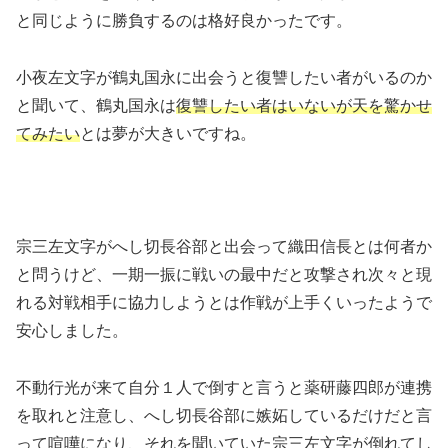
と同じように勝負するのは格好良かったです。
小夜左文字が鶴丸国永に出会うと復讐したい者がいるのか
と聞いて、鶴丸国永は
復讐したい者はいないが天を驚かせ
てみたい
とは夢が大きいですね。
宗三左文字がへし切長谷部と出会って織田信長とは何者か
と問うけど、一期一振に戦いの最中だと攻撃され次々と現
れる対戦相手に協力しようとは作戦が上手くいったようで
安心しました。
不動行光が来て自分１人で倒すと言うと薬研藤四郎が連携
を取れと注意し、へし切長谷部に嫉妬しているだけだと言
って喧嘩になり、それを聞いていた宗三左文字が倒れてし