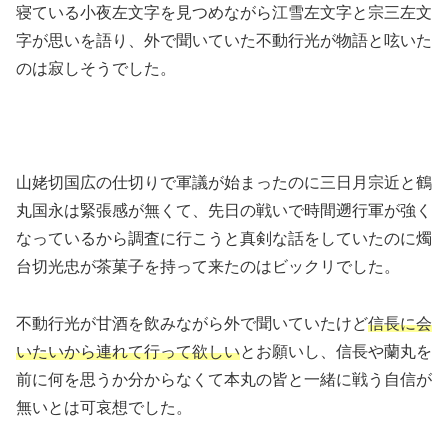
寝ている小夜左文字を見つめながら江雪左文字と宗三左文
字が思いを語り、外で聞いていた不動行光が物語と呟いた
のは寂しそうでした。
山姥切国広の仕切りで軍議が始まったのに三日月宗近と鶴
丸国永は緊張感が無くて、先日の戦いで時間遡行軍が強く
なっているから調査に行こうと真剣な話をしていたのに燭
台切光忠が茶菓子を持って来たのはビックリでした。
不動行光が甘酒を飲みながら外で聞いていたけど
信長に会
いたいから連れて行って欲しい
とお願いし、信長や蘭丸を
前に何を思うか分からなくて本丸の皆と一緒に戦う自信が
無いとは可哀想でした。