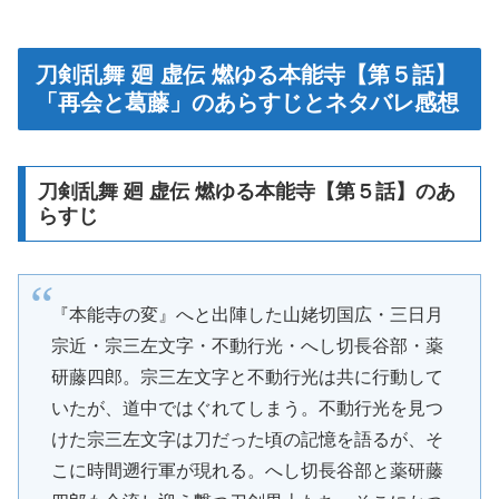
刀剣乱舞 廻 虚伝 燃ゆる本能寺【第５話】
「再会と葛藤」のあらすじとネタバレ感想
刀剣乱舞 廻 虚伝 燃ゆる本能寺【第５話】のあ
らすじ
『本能寺の変』へと出陣した山姥切国広・三日月
宗近・宗三左文字・不動行光・へし切長谷部・薬
研藤四郎。宗三左文字と不動行光は共に行動して
いたが、道中ではぐれてしまう。不動行光を見つ
けた宗三左文字は刀だった頃の記憶を語るが、そ
こに時間遡行軍が現れる。へし切長谷部と薬研藤