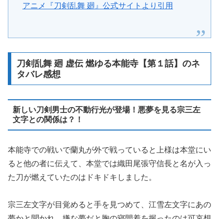
アニメ『刀剣乱舞 廻』公式サイトより引用
刀剣乱舞 廻 虚伝 燃ゆる本能寺【第１話】のネ
タバレ感想
新しい刀剣男士の不動行光が登場！悪夢を見る宗三左
文字との関係は？！
本能寺での戦いで蘭丸が外で戦っていると上様は本堂にい
ると他の者に伝えて、本堂では織田尾張守信長と名が入っ
た刀が燃えていたのはドキドキしました。
宗三左文字が目覚めると手を見つめて、江雪左文字にあの
夢かと聞かれ、嫌な夢だと胸の寝間着を握ったのは可哀想