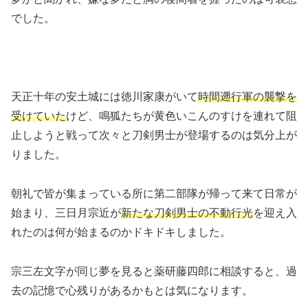
でした。
天正十年の安土城には徳川家康がいて
時間遡行軍の襲撃を
受けていた
けど、鳴狐たちが黄色いこんのすけを連れて阻
止しようと戦って次々と刀剣男士が登場するのは気分上が
りました。
朝礼で皆が集まっている所に第二部隊が帰って来て日常が
始まり、三日月宗近が
新たな刀剣男士の不動行光
を迎え入
れたのは何が始まるのかドキドキしました。
宗三左文字が同じ夢を見ると薬研藤四郎に相談すると、過
去の記憶で心残りがあるかもとは気になります。