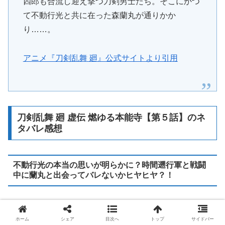
四郎も合流し迎え撃つ刀剣男士たち。そこにかつ
て不動行光と共に在った森蘭丸が通りかか
り……。
アニメ『刀剣乱舞 廻』公式サイトより引用
刀剣乱舞 廻 虚伝 燃ゆる本能寺【第５話】のネ
タバレ感想
不動行光の本当の思いが明らかに？時間遡行軍と戦闘
中に蘭丸と出会ってバレないかヒヤヒヤ？！
天正八年の安土城で蘭丸が歩いていると明智光秀に声を掛
けられ信長から不動行光を貰ったと言うと、光秀は信長に
ホーム
シェア
目次へ
トップ
サイドバー