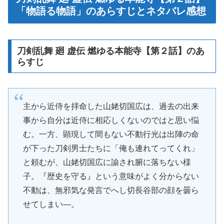
「物語る物語」のあらすじとネタバレ感想
刀剣乱舞 廻 虚伝 燃ゆる本能寺【第２話】のあ
らすじ
主から近侍を拝命した山姥切国広は、過去の出来
事から自分は近侍に相応しくないのではと思い悩
む。一方、顕現して間もない不動行光は出陣の命
が下った刀剣男士たちに「俺も連れてってくれ」
と頼むが、山姥切国広に諭され腑に落ちない様
子。『歴史を守る』という意味がよく分からない
不動は、無邪気な発言でへし切長谷部の顔を曇ら
せてしまい―。