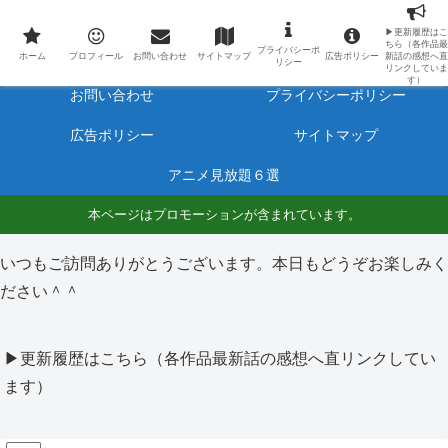
最新アニメのあらすじと感想をネタバレ有りで毎日更新しています。
▶更新履歴はこ
ちら（各作品最
プライバシーポ
ホーム
プロフィール
ホーム
プロフィール
お問い合わせ
サイトマップ
広告ポリシー
新話の感想へ直
リシー
リンクしていま
す）
お問い合わせ
プライバシーポリシー
広告ポリシー
サイトマップ
アニメ見放題６選
本ページはプロモーションが含まれています。
いつもご訪問ありがとうございます。本日もどうぞお楽しみく
ださい＾＾
▶更新履歴はこちら（各作品最新話の感想へ直リンクしてい
ます）