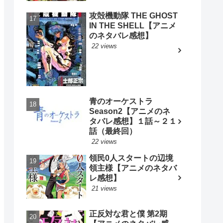
攻殻機動隊 THE GHOST
IN THE SHELL【アニメ
のネタバレ感想】
22 views
青のオーケストラ
Season2【アニメのネ
タバレ感想】１話～２１
話（最終回）
22 views
領民0人スタートの辺境
領主様【アニメのネタバ
レ感想】
21 views
正反対な君と僕 第2期