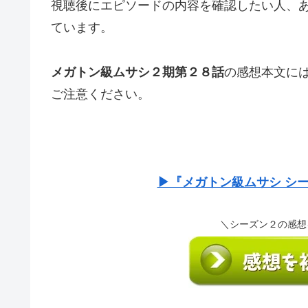
視聴後にエピソードの内容を確認したい人、
ています。
メガトン級ムサシ２期第２８話
の感想本文に
ご注意ください。
▶『メガトン級ムサシ シ
＼シーズン２の感想