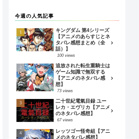
今週の人気記事
キングダム 第4シリーズ
【アニメのあらすじとネ
タバレ感想まとめ（全
話）】
100 views
追放された転生重騎士は
ゲーム知識で無双する
【アニメのネタバレ感
想】
73 views
二十世紀電氣目録 ユー
レカ・エヴリカ【アニメ
のネタバレ感想】
67 views
レッツゴー怪奇組【アニ
メのネタバレ感想】