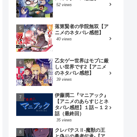
52 views
落第賢者の学院無双【ア
ニメのネタバレ感想】
40 views
乙女ゲー世界はモブに厳
しい世界です2【アニメ
のネタバレ感想】
39 views
伊藤潤二『マニアック』
【アニメのあらすじとネ
タバレ感想】１話～１２
話（最終回）
35 views
クレバテスⅡ-魔獣の王
と偽りの勇者伝承-【ア