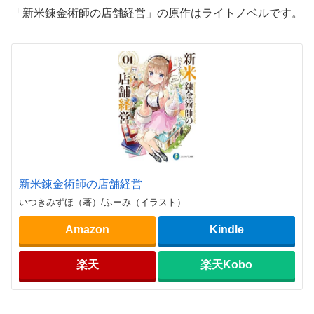
「新米錬金術師の店舗経営」の原作はライトノベルです。
新米錬金術師の店舗経営
いつきみずほ（著）/ふーみ（イラスト）
Amazon
Kindle
楽天
楽天Kobo