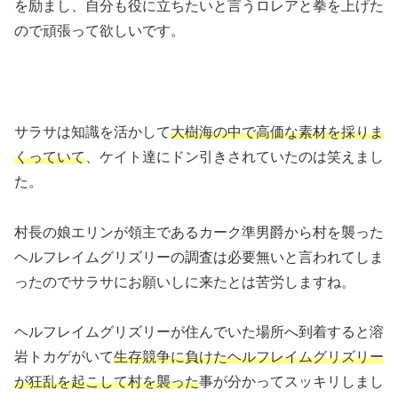
を励まし、自分も役に立ちたいと言うロレアと拳を上げた
ので頑張って欲しいです。
サラサは知識を活かして
大樹海の中で高価な素材を採りま
くっていて
、ケイト達にドン引きされていたのは笑えまし
た。
村長の娘エリンが領主であるカーク準男爵から村を襲った
ヘルフレイムグリズリーの調査は必要無いと言われてしま
ったのでサラサにお願いしに来たとは苦労しますね。
ヘルフレイムグリズリーが住んでいた場所へ到着すると溶
岩トカゲがいて
生存競争に負けたヘルフレイムグリズリー
が狂乱を起こして村を襲った
事が分かってスッキリしまし