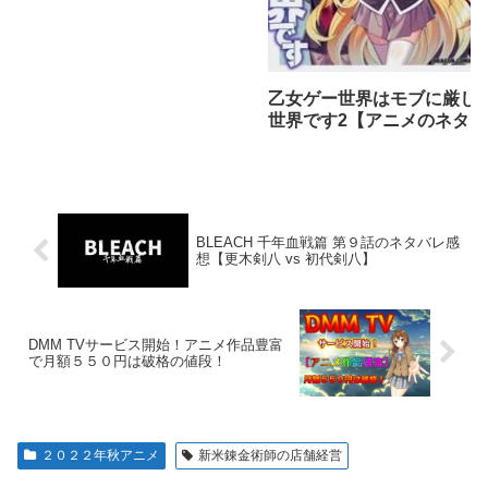
乙女ゲー世界はモブに厳し
世界です2【アニメのネタバ
レ感想】
BLEACH 千年血戦篇 第９話のネタバレ感
想【更木剣八 vs 初代剣八】
DMM TVサービス開始！アニメ作品豊富
で月額５５０円は破格の値段！
２０２２年秋アニメ
新米錬金術師の店舗経営