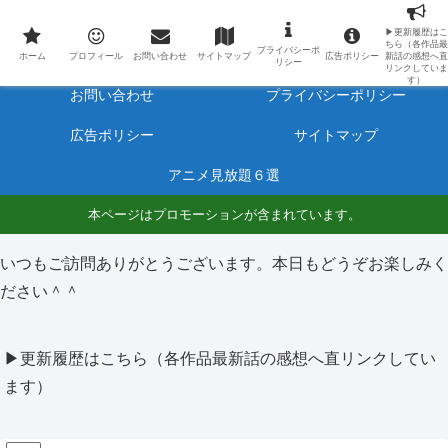
最新アニメのあらすじと感想をネタバレ有りで毎日更新しています。
▶更新履歴はこ
ちら（各作品最
プライバシーポ
ホーム
プロフィール
ホーム
プロフィール
お問い合わせ
サイトマップ
広告ポリシー
新話の感想へ直
リシー
リンクしていま
す）
お問い合わせ
プライバシーポリシー
広告ポリシー
サイトマップ
アニメ見放題６選
本ページはプロモーションが含まれています。
いつもご訪問ありがとうございます。本日もどうぞお楽しみく
ださい＾＾
▶更新履歴はこちら（各作品最新話の感想へ直リンクしてい
ます）