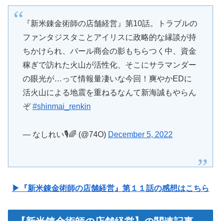
『新米錬金術師の店舗経営』第10話。トラブルの
ファンタジスタことアイリスに政略的な縁談が持
ちかけられ、バール商会の影もちらつく中、資金
稼ぎで訪れた火山が活性化、そこにサラマンダー
の眼光が…って情報量凄いな今回！爽やかEDに
活火山による地震を重ねるなんて新海誠もやらん
ぞ
#shinmai_renkin
— なしれい🎙🌈 (@74O)
December 5, 2022
▶『新米錬金術師の店舗経営』第１１話の感想はこちら