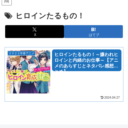
PR
ヒロインたるもの！
X
はてブ
２０２２年春アニメ
ヒロインたるもの！～嫌われヒ
ロインと内緒のお仕事～【アニ
メのあらすじとネタバレ感想ま
とめ】
2024.04.27