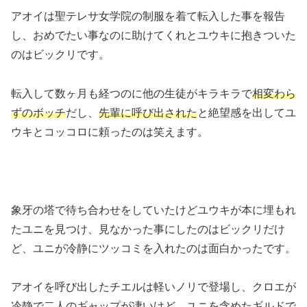
アオイは聖テレサ女学院の制服を着て転入した事を報告
し、おめでたい事なのに助けてくれとユウキに抱きついた
のはビックリです。
転入して数ヶ月も経つのに他の生徒がキラキラで
相変わら
ずのボッチ
だし、
先輩に呼び出された
と絶望感を出してユ
ウキとコッコロに頼ったのは笑えます。
象牙の塔で待ち合わせをしていたけどユウキが本に埋もれ
たユニを見つけ、見なかった事にしたのはビックリだけ
ど、ユニが冷静にツッコミを入れたのは面白かったです。
アオイを呼び出したチエルは軽いノリで登場し、クロエが
冷静で二人のギャップが凄いけど、ユニを含めたギルドで