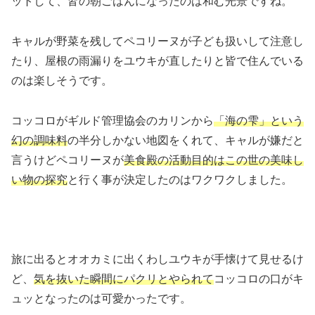
ットして、皆の朝ごはんになったのは和む光景ですね。
キャルが野菜を残してペコリーヌが子ども扱いして注意し
たり、屋根の雨漏りをユウキが直したりと皆で住んでいる
のは楽しそうです。
コッコロがギルド管理協会のカリンから
「海の雫」という
幻の調味料
の半分しかない地図をくれて、キャルが嫌だと
言うけどペコリーヌが
美食殿の活動目的はこの世の美味し
い物の探究
と行く事が決定したのはワクワクしました。
旅に出るとオオカミに出くわしユウキが手懐けて見せるけ
ど、
気を抜いた瞬間にパクリとやられて
コッコロの口がキ
ュッとなったのは可愛かったです。