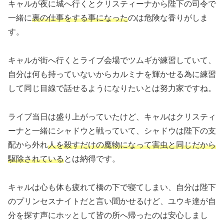
キャルが夜に城へ行くとクリスティーナから陛下の司令で
一緒に
裏の仕事をする事になった
のは危険な香りがしま
す。
キャルが街へ行くとライブ会場でツムギが練習していて、
自分は何も持っていないからカルミナを輝かせる為に練習
して同じ目線で話せるようになりたいとは努力家ですね。
ライブ当日は盛り上がっていたけど、キャルはクリスティ
ーナと一緒にシャドウと戦っていて、シャドウは陛下の支
配から外れ
人を殺すだけの魔物になって害虫と同じだから
駆除されている
とは納得です。
キャルは心も体も疲れて橋の下で寝てしまい、自分は陛下
のプリンセスナイトだと言い聞かせるけど、ユウキ達が自
分を探す声にホッとして皆の所へ帰ったのは安心しまし