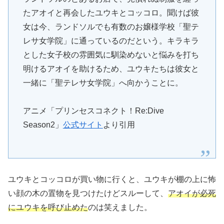
たアオイと再会したユウキとコッコロ。聞けば彼
女は今、ランドソルでも有数のお嬢様学校「聖テ
レサ女学院」に通っているのだという。キラキラ
とした女子校の雰囲気に馴染めないと悩みを打ち
明けるアオイを助けるため、ユウキたちは彼女と
一緒に「聖テレサ女学院」へ向かうことに。
アニメ「プリンセスコネクト！Re:Dive
Season2」
公式サイト
より引用
ユウキとコッコロが買い物に行くと、ユウキが棚の上に怖
い顔の木の置物を見つけたけどスルーして、
アオイが必死
にユウキを呼び止めた
のは笑えました。