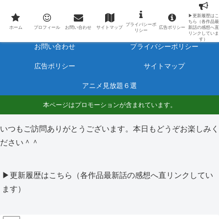
最新アニメのあらすじと感想をネタバレ有りで毎日更新しています。
▶更新履歴はこ
ちら（各作品最
プライバシーポ
ホーム
プロフィール
ホーム
プロフィール
お問い合わせ
サイトマップ
広告ポリシー
新話の感想へ直
リシー
リンクしていま
す）
お問い合わせ
プライバシーポリシー
広告ポリシー
サイトマップ
アニメ見放題６選
本ページはプロモーションが含まれています。
いつもご訪問ありがとうございます。本日もどうぞお楽しみく
ださい＾＾
▶更新履歴はこちら（各作品最新話の感想へ直リンクしてい
ます）