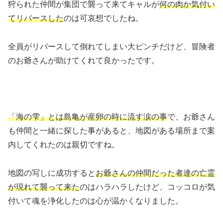
狩られた仲間が集団で襲って来てキャルが
何の肉か気付い
てリバースした
のは可哀想でしたね。
全員がリバースして倒れてしまい大ピンチだけど、冒険者
のお爺さんが助けてくれて良かったです。
「海の雫」とは島亀が産卵の時に流す涙の事
で、お爺さん
も仲間と一緒に探した事があると、地図がある場所まで案
内してくれたのは親切ですね。
地図の写しに成功すると
お爺さんの仲間だった者達の亡霊
が現れて襲って来た
のはハラハラしたけど、コッコロが気
付いて魂を浄化したのは心が温かくなりました。