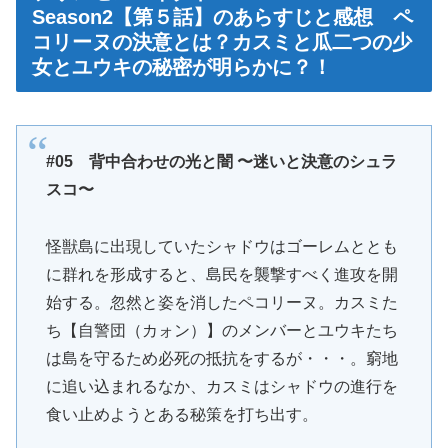
Season2【第５話】のあらすじと感想 ペ
コリーヌの決意とは？カスミと瓜二つの少
女とユウキの秘密が明らかに？！
#05 背中合わせの光と闇 〜迷いと決意のシュラ
スコ〜
怪獣島に出現していたシャドウはゴーレムととも
に群れを形成すると、島民を襲撃すべく進攻を開
始する。忽然と姿を消したペコリーヌ。カスミた
ち【自警団（カォン）】のメンバーとユウキたち
は島を守るため必死の抵抗をするが・・・。窮地
に追い込まれるなか、カスミはシャドウの進行を
食い止めようとある秘策を打ち出す。