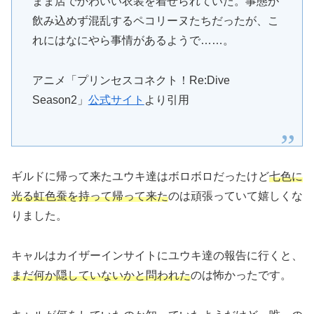
まま店でかわいい衣装を着せられていた。事態が
飲み込めず混乱するペコリーヌたちだったが、こ
れにはなにやら事情があるようで……。
アニメ「プリンセスコネクト！Re:Dive
Season2」
公式サイト
より引用
ギルドに帰って来たユウキ達はボロボロだったけど
七色に
光る虹色蚕を持って帰って来た
のは頑張っていて嬉しくな
りました。
キャルはカイザーインサイトにユウキ達の報告に行くと、
まだ何か隠していないかと問われた
のは怖かったです。