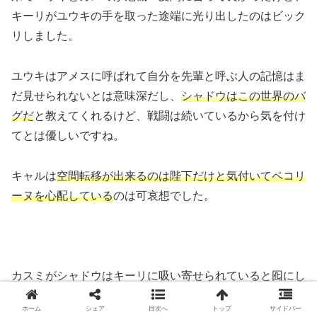
キーリがユウキの手を取った途端に光り出したのはビック
リしました。
ユウキはアメスに呼ばれて自分を先輩と呼ぶ人の記憶はま
だ見せられないとは意味深だし、
シャドウはこの世界のバ
グだ
と教えてくれるけど、戦闘は続いているから気を付け
てとは優しいですね。
キャルは
空間転移が出来るのは陛下だけと気付いてペコリ
ーヌを心配している
のは可哀想でした。
カスミがシャドウはキーリに吸い寄せられていると囮にし
て、湖にシャドウを誘き寄せる作戦とはワクワクしまし
ホーム
シェア
目次へ
トップ
サイドバー
た。