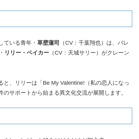
している青年・
草壁蓮司
（CV：千葉翔也）は、バレ
・
リリー・ベイカー
（CV：天城サリー）がクレーン
リーは「Be My Valentine!（私の恋人になっ
件のサポートから始まる異文化交流が展開します
。