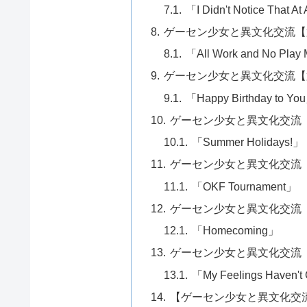
「I Didn't Notice That At 
ゲーセン少女と異文化交流【
「All Work and No Play 
ゲーセン少女と異文化交流【
「Happy Birthday to Yo
ゲーセン少女と異文化交流
「Summer Holidays!」
ゲーセン少女と異文化交流
「OKF Tournament」
ゲーセン少女と異文化交流
「Homecoming」
ゲーセン少女と異文化交流
「My Feelings Haven'
【ゲーセン少女と異文化交