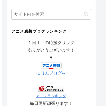
アニメ感想ブログランキング
１日１回の応援クリック
ありがとうございます！
▼
にほんブログ村
アニメランキング
毎日更新頑張ります！