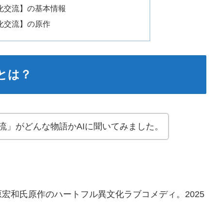
化交流】の基本情報
化交流】の原作
とは？
流」がどんな物語かAIに聞いてみました。
宏和氏原作のハートフル異文化ラブコメディ。2025