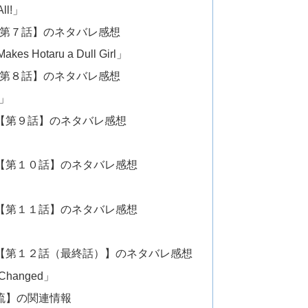
All!」
第７話】のネタバレ感想
Makes Hotaru a Dull Girl」
第８話】のネタバレ感想
u」
【第９話】のネタバレ感想
【第１０話】のネタバレ感想
【第１１話】のネタバレ感想
【第１２話（最終話）】のネタバレ感想
t Changed」
流】の関連情報