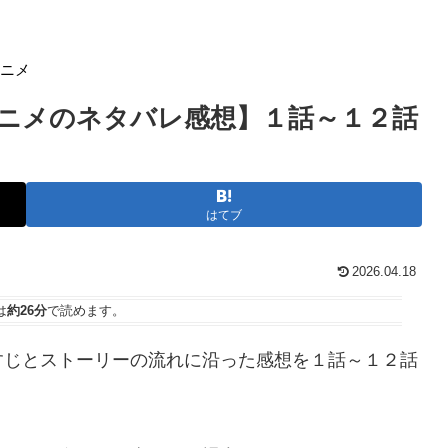
アニメ
ニメのネタバレ感想】１話～１２話
はてブ
2026.04.18
は
約26分
で読めます。
すじとストーリーの流れに沿った感想を１話～１２話