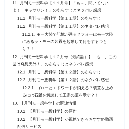
月刊モー想科学【１１月号】「も～、聞いてない
よ！ キャサリン！」のあらすじとネタバレ感想
月刊モー想科学【第１１話】のあらすじ
月刊モー想科学【第１１話】のネタバレ感想
モー大陸で記憶が甦る？フォーはモー大陸
にあるラ・モーの装置を起動して何をするつも
り？！
月刊モー想科学【１２月号（最終話）】「も～、この
世は奇想天外！」のあらすじとネタバレ感想
月刊モー想科学【第１２話】のあらすじ
月刊モー想科学【第１２話】のネタバレ感想
ゴローとエドワードが消える？装置を止め
るには石版を解読して王家の証を示す？！
【月刊モー想科学】の関連情報
【月刊モー想科学】の原作
【月刊モー想科学】が視聴できるおすすめ動画
配信サービス