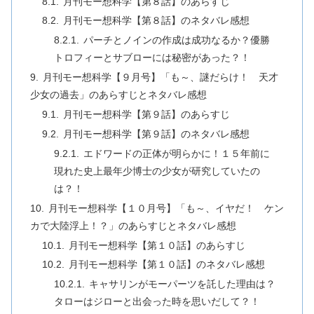
月刊モー想科学【第８話】のあらすじ
月刊モー想科学【第８話】のネタバレ感想
パーチとノインの作成は成功なるか？優勝
トロフィーとサブローには秘密があった？！
月刊モー想科学【９月号】「も～、謎だらけ！ 天才
少女の過去」のあらすじとネタバレ感想
月刊モー想科学【第９話】のあらすじ
月刊モー想科学【第９話】のネタバレ感想
エドワードの正体が明らかに！１５年前に
現れた史上最年少博士の少女が研究していたの
は？！
月刊モー想科学【１０月号】「も～、イヤだ！ ケン
カで大陸浮上！？」のあらすじとネタバレ感想
月刊モー想科学【第１０話】のあらすじ
月刊モー想科学【第１０話】のネタバレ感想
キャサリンがモーパーツを託した理由は？
タローはジローと出会った時を思いだして？！