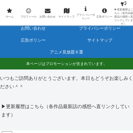
最新アニメのあらすじと感想をネタバレ有りで毎日更新しています。
▶更新履歴はこ
ちら（各作品最
プライバシーポ
ホーム
プロフィール
ホーム
プロフィール
お問い合わせ
サイトマップ
広告ポリシー
新話の感想へ直
リシー
リンクしていま
す）
お問い合わせ
プライバシーポリシー
広告ポリシー
サイトマップ
アニメ見放題６選
本ページはプロモーションが含まれています。
いつもご訪問ありがとうございます。本日もどうぞお楽しみく
ださい＾＾
▶更新履歴はこちら（各作品最新話の感想へ直リンクしてい
ます）