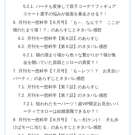
パーチも変身して双子コーデ？フィギュア
スケート選手の悩みが仮面を暴走させる？！
月刊モー想科学【６月号】「も～、なんで？ ここが
猫のたまり場！？」のあらすじとネタバレ感想
月刊モー想科学【第６話】のあらすじ
月刊モー想科学【第６話】のネタバレ感想
猫の溜まり場から色々な繋がりが？猫が集
会を開いていた原因とジローの異変？！
月刊モー想科学【７月号】「も～レツ！？ お見合い
パーティ」のあらすじとネタバレ感想
月刊モー想科学【第７話】のあらすじ
月刊モー想科学【第７話】のネタバレ感想
狙われたモーパーツ！超VIP限定お見合いパ
ーティでタローは結婚退職できるか？！
月刊モー想科学【８月号】「も～犬(ケン)！ 犬も歩
けばモーに当たる」のあらすじとネタバレ感想