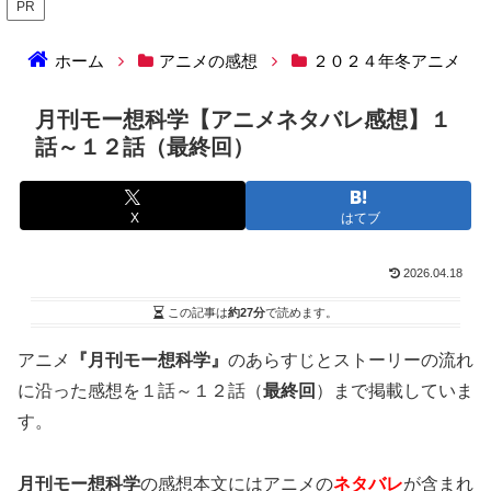
PR
ホーム
アニメの感想
２０２４年冬アニメ
月刊モー想科学【アニメネタバレ感想】１
話～１２話（最終回）
X
はてブ
2026.04.18
この記事は
約27分
で読めます。
アニメ
『月刊モー想科学』
のあらすじとストーリーの流れ
に沿った感想を１話～１２話（
最終回
）まで掲載していま
す。
月刊モー想科学
の感想本文にはアニメの
ネタバレ
が含まれ