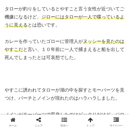
タローが釣りをしているとやすこと言う女性が近づいてご
機嫌になるけど、
ジローにはタローが一人で喋っているよ
うに見える
とは恐いです。
カレーを作っていたゴローに管理人が
ヌッシーを見たのは
やすこだ
と言い、１０年前に一人で捕まえると船を出して
死んでしまったとは可哀想でした。
やすこに誘われてタローが湖の中を探すとモーパーツを見
つけ、パーチとノインが現れたのはハラハラしました。
ノインがモーパーツで変身したのはビックリだけど、ジロ
ーが
タローと違って理性がある
とは笑えました。
ホーム
シェア
目次へ
トップ
サイドバー