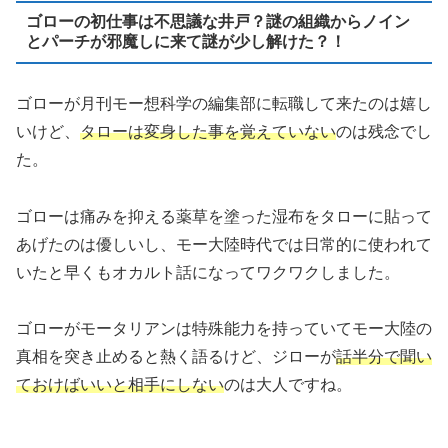
ゴローの初仕事は不思議な井戸？謎の組織からノイン
とパーチが邪魔しに来て謎が少し解けた？！
ゴローが月刊モー想科学の編集部に転職して来たのは嬉し
いけど、
タローは変身した事を覚えていない
のは残念でし
た。
ゴローは痛みを抑える薬草を塗った湿布をタローに貼って
あげたのは優しいし、モー大陸時代では日常的に使われて
いたと早くもオカルト話になってワクワクしました。
ゴローがモータリアンは特殊能力を持っていてモー大陸の
真相を突き止めると熱く語るけど、ジローが
話半分で聞い
ておけばいいと相手にしない
のは大人ですね。