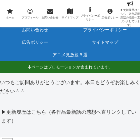
最新アニメのあらすじと感想をネタバレ有りで毎日更新しています。
▶更新履歴はこ
ちら（各作品最
プライバシーポ
ホーム
プロフィール
ホーム
プロフィール
お問い合わせ
サイトマップ
広告ポリシー
新話の感想へ直
リシー
リンクしていま
す）
お問い合わせ
プライバシーポリシー
広告ポリシー
サイトマップ
アニメ見放題６選
本ページはプロモーションが含まれています。
いつもご訪問ありがとうございます。本日もどうぞお楽しみく
ださい＾＾
▶更新履歴はこちら（各作品最新話の感想へ直リンクしてい
ます）