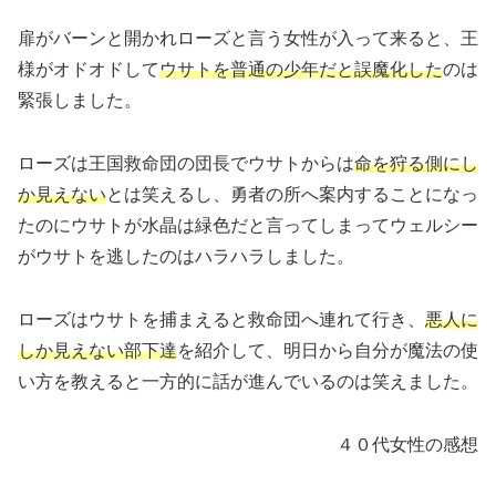
扉がバーンと開かれローズと言う女性が入って来ると、王
様がオドオドして
ウサトを普通の少年だと誤魔化した
のは
緊張しました。
ローズは王国救命団の団長でウサトからは
命を狩る側にし
か見えない
とは笑えるし、勇者の所へ案内することになっ
たのにウサトが水晶は緑色だと言ってしまってウェルシー
がウサトを逃したのはハラハラしました。
ローズはウサトを捕まえると救命団へ連れて行き、
悪人に
しか見えない部下達
を紹介して、明日から自分が魔法の使
い方を教えると一方的に話が進んでいるのは笑えました。
４０代女性の感想