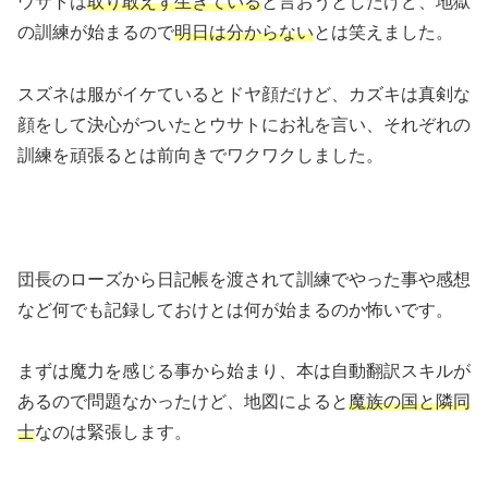
ウサトは
取り敢えず生きている
と言おうとしたけど、地獄
の訓練が始まるので
明日は分からない
とは笑えました。
スズネは服がイケているとドヤ顔だけど、カズキは真剣な
顔をして決心がついたとウサトにお礼を言い、それぞれの
訓練を頑張るとは前向きでワクワクしました。
団長のローズから日記帳を渡されて訓練でやった事や感想
など何でも記録しておけとは何が始まるのか怖いです。
まずは魔力を感じる事から始まり、本は自動翻訳スキルが
あるので問題なかったけど、地図によると
魔族の国と隣同
士
なのは緊張します。