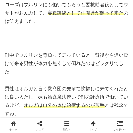
ローズはブルリンにも働いてもらうと要救助者役としてウ
サトがおんぶして、
実戦訓練として仲間達が襲って来た
の
は笑えました。
町中でブルリンを背負って走っていると、背後から追い掛
けて来る男性が体力を無くして倒れたのはビックリでし
た。
男性はオルガと言う救命団の先輩で挨拶しに来てくれたと
は良い人だし、妹も治癒魔法使いで町の診療所で働いてい
るけど、
オルガは自分の体は治癒するのが苦手
とは残念で
すね。
ウサトはオルガに戦場での仕事を聞いて、
戦場で走り回れ
ホーム
シェア
目次へ
トップ
サイドバー