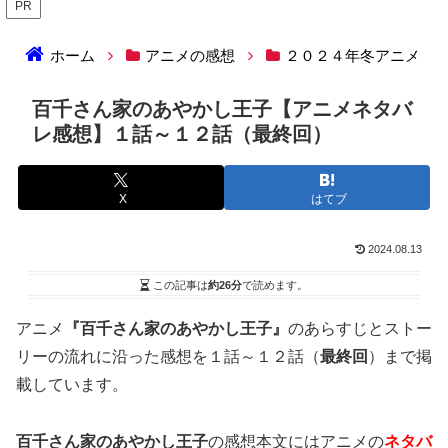
PR
ホーム
アニメの感想
２０２４年冬アニメ
百千さん家のあやかし王子【アニメネタバ
レ感想】１話～１２話（最終回）
X
はてブ
2024.08.13
この記事は
約26分
で読めます。
アニメ
『百千さん家のあやかし王子』
のあらすじとストー
リーの流れに沿った感想を１話～１２話（
最終回
）まで掲
載しています。
百千さん家のあやかし王子
の感想本文にはアニメの
ネタバ