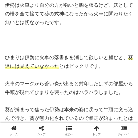
伊勢は火車より自分の方が強いと胸を張るけど、妖として
の柵を全て捨てて葵の式神になったから火車に関わりたく
無いとは切なかったです。
ひまりは伊勢に火車の落書きを消して欲しいと頼むと、
葵
達には見えていなかった
とはビックリです。
火車のマークから蒼い炎が出ると封印したはずの部屋から
牛頭が現れてひまりを襲ったのはハラハラしました。
葵が捕まって焦った伊勢は本来の姿に戻って牛頭に突っ込
んで行き、葵が無力化されているので暴走が始まったとは
ハラハラしました。
ホーム
シェア
目次へ
トップ
サイドバー