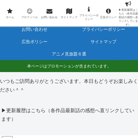
最新アニメのあらすじと感想をネタバレ有りで毎日更新しています。
▶更新履歴はこ
ちら（各作品最
プライバシーポ
ホーム
プロフィール
ホーム
プロフィール
お問い合わせ
サイトマップ
広告ポリシー
新話の感想へ直
リシー
リンクしていま
す）
お問い合わせ
プライバシーポリシー
広告ポリシー
サイトマップ
アニメ見放題６選
本ページはプロモーションが含まれています。
いつもご訪問ありがとうございます。本日もどうぞお楽しみく
ださい＾＾
▶更新履歴はこちら（各作品最新話の感想へ直リンクしてい
ます）