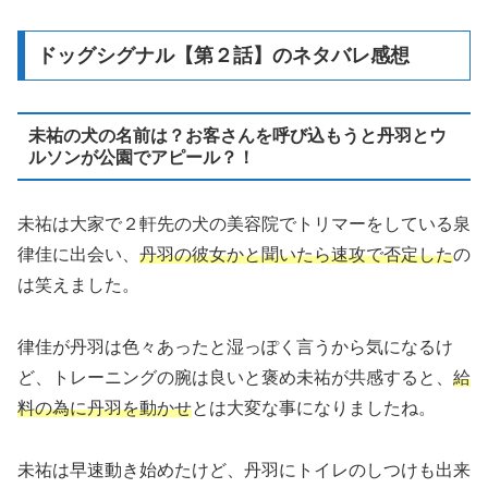
ドッグシグナル【第２話】のネタバレ感想
未祐の犬の名前は？お客さんを呼び込もうと丹羽とウ
ルソンが公園でアピール？！
未祐は大家で２軒先の犬の美容院でトリマーをしている泉
律佳に出会い、
丹羽の彼女かと聞いたら速攻で否定した
の
は笑えました。
律佳が丹羽は色々あったと湿っぽく言うから気になるけ
ど、トレーニングの腕は良いと褒め未祐が共感すると、
給
料の為に丹羽を動かせ
とは大変な事になりましたね。
未祐は早速動き始めたけど、丹羽にトイレのしつけも出来