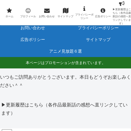
最新アニメのあらすじと感想をネタバレ有りで毎日更新しています。
▶更新履歴はこ
ちら（各作品最
プライバシーポ
ホーム
プロフィール
ホーム
プロフィール
お問い合わせ
サイトマップ
広告ポリシー
新話の感想へ直
リシー
リンクしていま
す）
お問い合わせ
プライバシーポリシー
広告ポリシー
サイトマップ
アニメ見放題６選
本ページはプロモーションが含まれています。
いつもご訪問ありがとうございます。本日もどうぞお楽しみく
ださい＾＾
▶更新履歴はこちら（各作品最新話の感想へ直リンクしてい
ます）