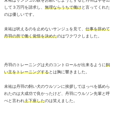
未祐はサンジュの躾をお願いしようとすると丹羽は手を出
して３万円を請求し、
無理ならうちで働け
と言ってくれた
のは優しいです。
未祐は吠えるのを止めないサンジュを見て、
仕事を辞めて
丹羽の所で働く覚悟を決めた
のはワクワクしました。
丹羽のトレーニングは犬のコントロールが出来るように
飼
い主をトレーニングする
とは胸に響きました。
未祐は丹羽の飼い犬のウルソンに挨拶してほっぺを舐めら
れたのは大成功で良かったけど、丹羽にウルソン先輩と呼
べと言われ
土下座した
のは笑えました。