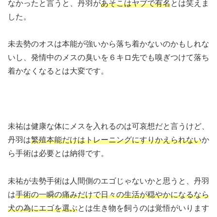
なかったと言うと、丹羽が
あそこはヤブで有名
とは笑えま
した。
未去勢のオスは本能が強いから落ち着かないのかもしれな
いし、発情中のメスの臭いを６キロ先でも嗅ぎつけて落ち
着かなくなるとは大変です。
未祐は健康な体にメスを入れるのは可哀想だと言うけど、
丹羽は
繁殖本能だけはトレーニングにすりかえられない
か
ら手術は必要とは納得です。
未祐が去勢手術は人間側のエゴじゃないかと思うと、丹羽
は
手術の一瞬の痛みだけで日々の生活が穏やかになるなら
犬の為にエゴを選ぶ
とは生き物を飼うのは覚悟がいります