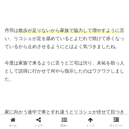
丹羽は
散歩が足りないから家族で協力して増やすように
言
い、リコシェが足を舐めているとよだれで焼けて赤くなっ
ているから止めさせるようにとはよく気づきましたね。
今度は家族で来るように言うと三宅は渋り、未祐を助っ人
として説得に行かせて何やら指示したのはワクワクしまし
た。
家に向かう途中で車とすれ違うとリコシェが伏せて目つき
が変わり、三宅さんが注意すると回り出したのは心配にな
ホーム
シェア
目次へ
トップ
サイドバー
りました。