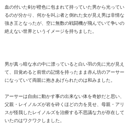
血の付いた剣が橙色に包まれて持っていた男から光ってい
るのが分かり、何かを叫ぶ者と倒れた女が見え男は非情な
強き王となったが、空に無数の戦闘機が飛んでいて争いの
絶えない世界というイメージを持ちました。
男が真っ暗な水の中に漂っていると白い羽の先に光が見え
て、目覚めると前世の記憶を持ったまま赤ん坊のアーサー
になっていて両親に抱きあげられたのは和みました。
アーサーは自由に動かす事の出来ない体を奇妙だと思い、
父親・レイノルズが岩を砕くほどの力を見せ、母親・アリ
スが怪我したレイノルズを治療する不思議な力が存在して
いたのはワクワクしました。