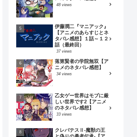
48 views
伊藤潤二『マニアック』
【アニメのあらすじとネ
タバレ感想】１話～１２
話（最終回）
37 views
落第賢者の学院無双【ア
ニメのネタバレ感想】
34 views
乙女ゲー世界はモブに厳
しい世界です2【アニメ
のネタバレ感想】
33 views
クレバテスⅡ-魔獣の王
と偽りの勇者伝承-【ア