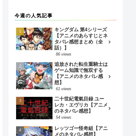
今週の人気記事
キングダム 第4シリーズ
【アニメのあらすじとネ
タバレ感想まとめ（全
話）】
86 views
追放された転生重騎士は
ゲーム知識で無双する
【アニメのネタバレ感
想】
61 views
二十世紀電氣目録 ユー
レカ・エヴリカ【アニメ
のネタバレ感想】
54 views
レッツゴー怪奇組【アニ
メのネタバレ感想】