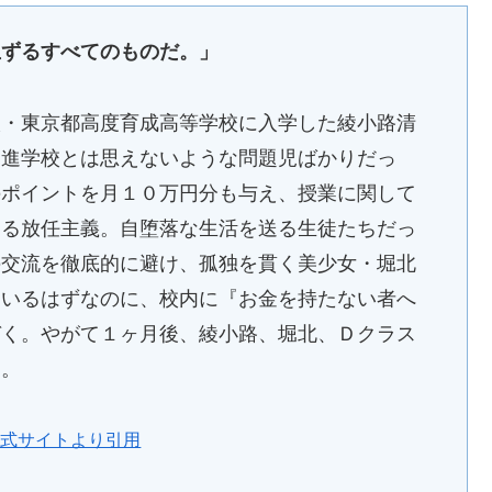
生ずるすべてのものだ。」
校・東京都高度育成高等学校に入学した綾小路清
、進学校とは思えないような問題児ばかりだっ
のポイントを月１０万円分も与え、授業に関して
する放任主義。自堕落な生活を送る生徒たちだっ
の交流を徹底的に避け、孤独を貫く美少女・堀北
ているはずなのに、校内に『お金を持たない者へ
づく。やがて１ヶ月後、綾小路、堀北、Ｄクラス
…。
公式サイトより引用