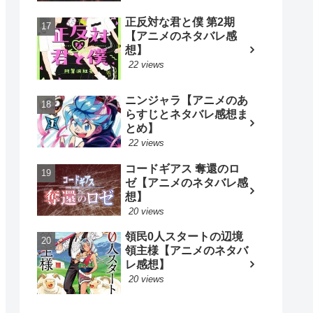
正反対な君と僕 第2期
【アニメのネタバレ感
想】
22 views
ニンジャラ【アニメのあ
らすじとネタバレ感想ま
とめ】
22 views
コードギアス 奪還のロ
ゼ【アニメのネタバレ感
想】
20 views
領民0人スタートの辺境
領主様【アニメのネタバ
レ感想】
20 views