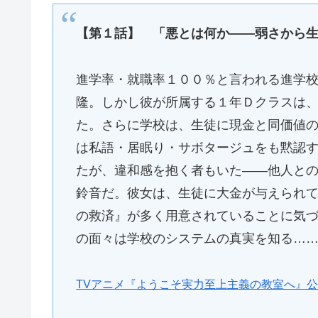
【第１話】 「悪とは何か――弱さから
進学率・就職率１００％と言われる進学
隆。しかし彼が所属する１年Ｄクラスは
た。さらに学校は、生徒に現金と同価値
は私語・居眠り・サボタージュをも黙認
たが、違和感を抱く者もいた——他人と
鈴音だ。彼女は、生徒に大金が与えられ
の救済』が多く用意されていることに気
の面々は学校のシステムの真実を知る…
TVアニメ『ようこそ実力至上主義の教室へ』