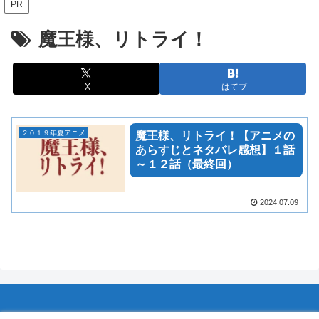
PR
魔王様、リトライ！
X
はてブ
２０１９年夏アニメ
魔王様、リトライ！【アニメの
あらすじとネタバレ感想】１話
～１２話（最終回）
2024.07.09