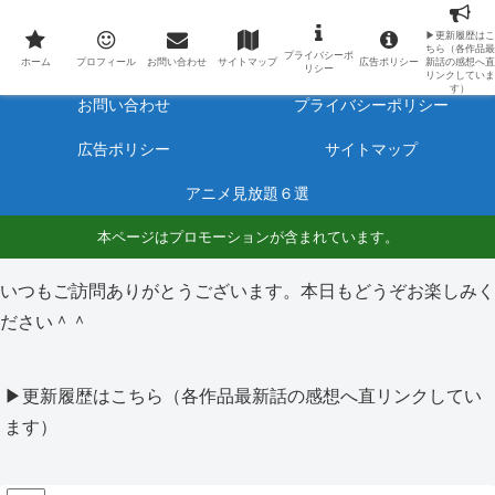
最新アニメのあらすじと感想をネタバレ有りで毎日更新しています。
▶更新履歴はこ
ちら（各作品最
プライバシーポ
ホーム
プロフィール
ホーム
プロフィール
お問い合わせ
サイトマップ
広告ポリシー
新話の感想へ直
リシー
リンクしていま
す）
お問い合わせ
プライバシーポリシー
広告ポリシー
サイトマップ
アニメ見放題６選
本ページはプロモーションが含まれています。
いつもご訪問ありがとうございます。本日もどうぞお楽しみく
ださい＾＾
▶更新履歴はこちら（各作品最新話の感想へ直リンクしてい
ます）