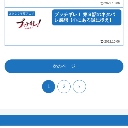
2022.10.06
２０２２年夏アニメ
ブッチギレ！ 第８話のネタバ
レ感想【心にある誠に従え】
2022.10.06
次のページ
次
1
2
へ