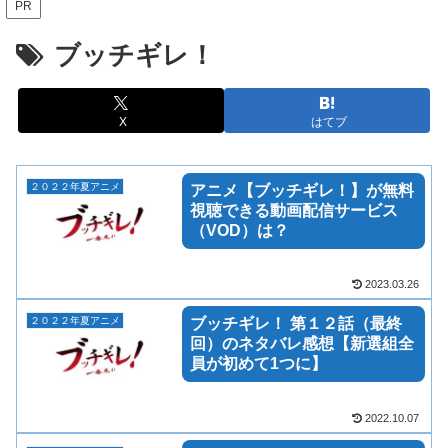
PR
ブッチギレ！
X
はてブ
２０２２年夏アニメ
アニメ【ブッチギレ！】が無料
視聴できる動画配信サービス
（VOD）は？
2023.03.26
２０２２年夏アニメ
ブッチギレ！ 第１２話（最終
回）のネタバレ感想【新選組全
員が初めて1つに】
2022.10.07