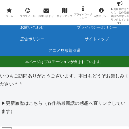
最新アニメのあらすじと感想をネタバレ有りで毎日更新しています。
▶更新履歴はこ
ちら（各作品最
プライバシーポ
ホーム
プロフィール
ホーム
プロフィール
お問い合わせ
サイトマップ
広告ポリシー
新話の感想へ直
リシー
リンクしていま
す）
お問い合わせ
プライバシーポリシー
広告ポリシー
サイトマップ
アニメ見放題６選
本ページはプロモーションが含まれています。
いつもご訪問ありがとうございます。本日もどうぞお楽しみく
ださい＾＾
▶更新履歴はこちら（各作品最新話の感想へ直リンクしてい
ます）